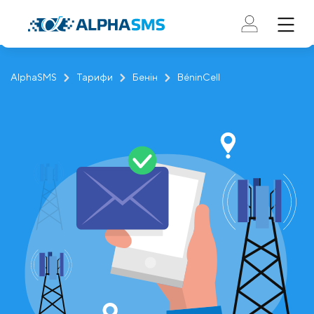
AlphaSMS
Тарифи
Бенін
BéninCell