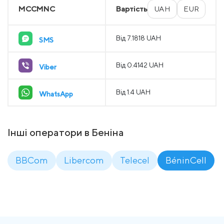
MCCMNC
Вартість
UAH
EUR
Від 7.1818 UAH
SMS
Від 0.4142 UAH
Viber
Від 1.4 UAH
WhatsApp
Інші оператори в Беніна
BBCom
Libercom
Telecel
BéninCell