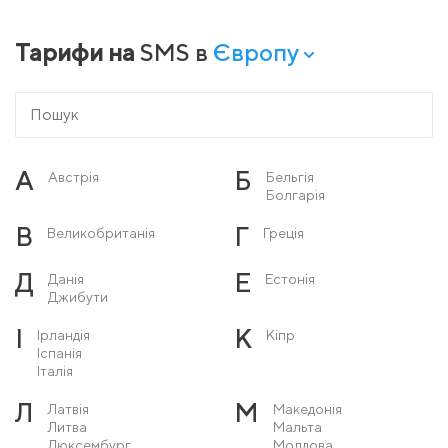
Тарифи на
SMS в
Європу
А
Б
Австрія
Бельгія
Болгарія
В
Г
Великобританія
Греція
Д
Е
Данія
Естонія
Джибути
І
К
Ірландія
Кіпр
Іспанія
Італія
Л
М
Латвія
Македонія
Литва
Мальта
Люксембург
Молдова