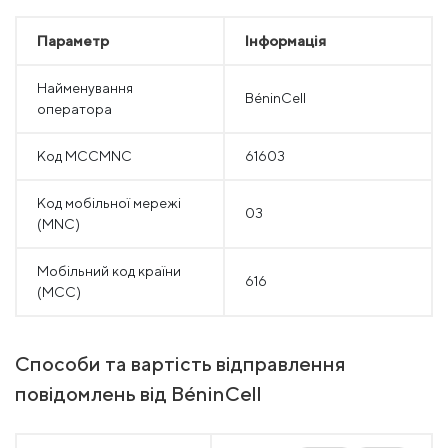
Параметр
Інформація
Найменування
BéninCell
оператора
Код MCCMNC
61603
Код мобільної мережі
03
(MNC)
Мобільний код країни
616
(MCC)
Способи та вартість відправлення
повідомлень від BéninCell