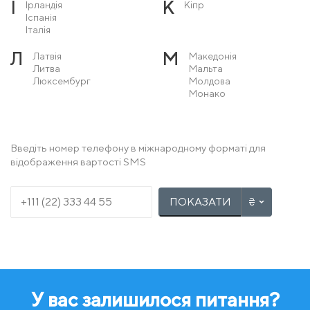
І
К
Ірландія
Кіпр
Іспанія
Італія
Л
М
Латвія
Македонія
Литва
Мальта
Люксембург
Молдова
Монако
Н
О
Нідерланди
Острів Мен
Німеччина
Норвегія
Введіть номер телефону в міжнародному форматі для
відображення вартості SMS
П
Р
Польща
Румунія
Португалія
ПОКАЗАТИ
С
Т
Сербія
Туреччина
Словаччина
Словенія
У
Ф
Угорщина
Фінляндія
Україна
Франція
У вас залишилося питання?
Х
Ч
Хорватія
Чехія