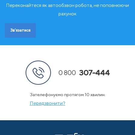
Чорногорія
Переконайтеся як автообзвон робота, не поповнюючи
Ш
Швейцарія
рахунок
Швеція
Зв'язатися
307-444
0 800
Зателефонуємо протягом 10 хвилин.
Передзвонити?