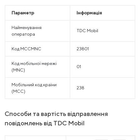
Параметр
Інформація
Найменування
TDC Mobil
оператора
Код MCCMNC
23801
Код мобільної мережі
01
(MNC)
Мобільний код країни
238
(MCC)
Способи та вартість відправлення
повідомлень від TDC Mobil