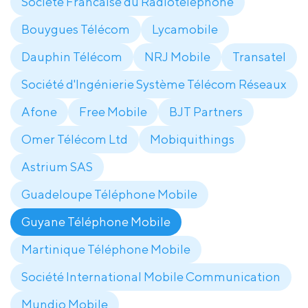
Société Francaise du Radiotéléphone
Bouygues Télécom
Lycamobile
Dauphin Télécom
NRJ Mobile
Transatel
Société d'Ingénierie Système Télécom Réseaux
Afone
Free Mobile
BJT Partners
Omer Télécom Ltd
Mobiquithings
Astrium SAS
Guadeloupe Téléphone Mobile
Guyane Téléphone Mobile
Martinique Téléphone Mobile
Société International Mobile Communication
Mundio Mobile