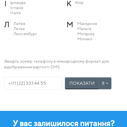
І
К
Ірландія
Кіпр
Іспанія
Італія
Л
М
Латвія
Македонія
Литва
Мальта
Люксембург
Молдова
Монако
Н
О
Нідерланди
Острів Мен
Німеччина
Норвегія
Введіть номер телефону в міжнародному форматі для
відображення вартості SMS
П
Р
Польща
Румунія
Португалія
ПОКАЗАТИ
С
Т
Сербія
Туреччина
Словаччина
Словенія
У
Ф
Угорщина
Фінляндія
Україна
Франція
У вас залишилося питання?
Х
Ч
Хорватія
Чехія