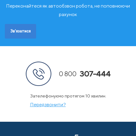
Чорногорія
Переконайтеся як автообзвон робота, не поповнюючи
Ш
Швейцарія
рахунок
Швеція
Зв'язатися
307-444
0 800
Зателефонуємо протягом 10 хвилин.
Передзвонити?