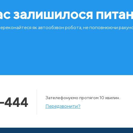
ас залишилося пита
ереконайтеся як автообзвон робота, не поповнюючи рахун
-444
Зателефонуємо протягом 10 хвилин.
Передзвонити?