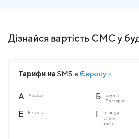
Дізнайся вартість СМС у буд
Тарифи на
SMS в
Європу
А
Б
Австрія
Бельгія
Болгарія
Е
І
Естонія
Ірландія
Іспанія
Італія