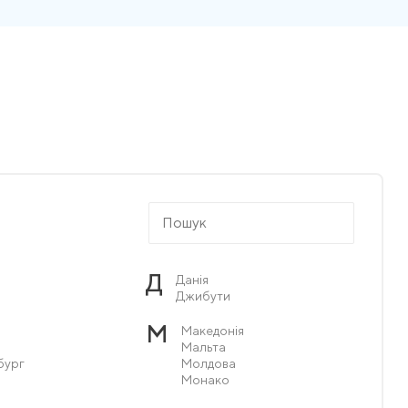
Д
Данія
Джибути
М
Македонія
Мальта
бург
Молдова
Монако