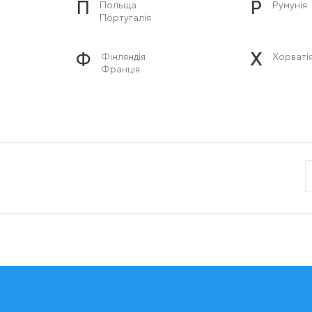
П
Р
Польща
Румунія
Португалія
Ф
Х
Фінляндія
Хорваті
Франція