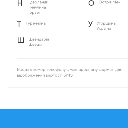
Н
О
Нідерланди
Острів Мен
Німеччина
Норвегія
Т
У
Туреччина
Угорщина
Україна
Ш
Швейцарія
Швеція
Введіть номер телефону в міжнародному форматі для
відображення вартості SMS