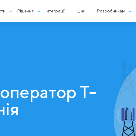
кти
Рішення
Інтеграції
Ціни
Розробникам
 оператор T-
нія