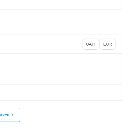
UAH
EUR
акти