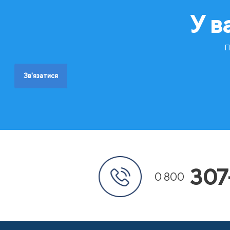
У в
П
Зв'язатися
307
0 800