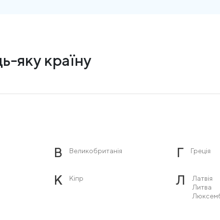
ь-яку країну
В
Г
Великобританія
Греція
К
Л
Кіпр
Латвія
Литва
Люксем