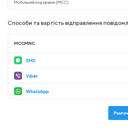
Мобільний код країни (MCC)
Способи та вартість відправлення повідомл
MCCMNC
SMS
Viber
WhatsApp
Розпоч