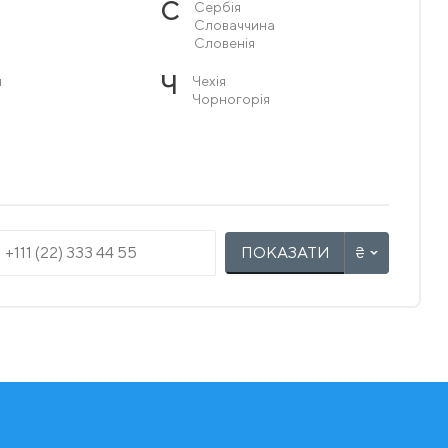
С
Сербія
Словаччина
Словенія
Ч
я
Чехія
Чорногорія
ПОКАЗАТИ