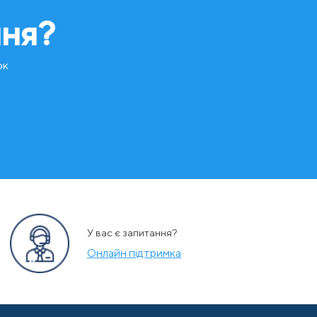
ння?
ок
У вас є запитання?
Онлайн підтримка