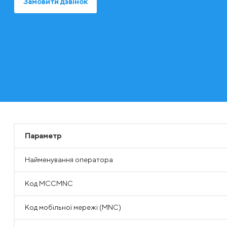
Замовити дзвінок
Параметр
Найменування оператора
Код MCCMNC
Код мобільної мережі (MNC)