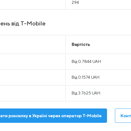
294
ень від T-Mobile
Вартість
Від 0.7844 UAH
Від 0.1574 UAH
Від 3.7625 UAH
ати розсилку в Україні через оператор T-Mobile
Конт