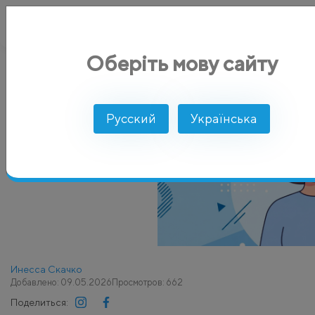
Оберіть мову сайту
AlphaSMS
Блог
Оптимальное время отправки SMS-рассы
Русский
Українська
Инесса Скачко
Добавлено: 09.05.2026
Просмотров: 662
Поделиться: