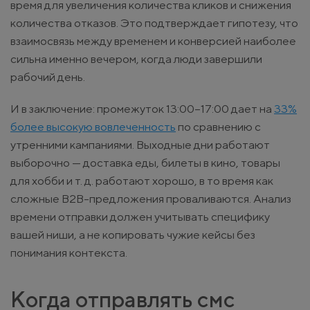
время для увеличения количества кликов и снижения
количества отказов. Это подтверждает гипотезу, что
взаимосвязь между временем и конверсией наиболее
сильна именно вечером, когда люди завершили
рабочий день.
И в заключение: промежуток 13:00–17:00 дает на
33%
более высокую вовлеченность
по сравнению с
утренними кампаниями. Выходные дни работают
выборочно — доставка еды, билеты в кино, товары
для хобби и т. д. работают хорошо, в то время как
сложные B2B-предложения проваливаются. Анализ
времени отправки должен учитывать специфику
вашей ниши, а не копировать чужие кейсы без
понимания контекста.
Когда отправлять смс