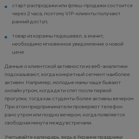
старт распродажи или флеш-продажи состоится
через 2 часа, поэтому VIP-клиенты получают
ранний доступ;
товар из корзины подешевел, а значит,
необходимо мгновенное уведомление о новой
цене.
Данные о клиентской активности из веб-аналитики
подсказывают, когда конкретный сегмент наиболее
активен. Например, молодые мамы чаще бывают
онлайн утром, когда дети спят после первой
прогулки, тогда как студенты более активны вечером.
При этом предприниматели проверяют телефон
рано утром или поздно вечером, когда появляется
свободная минута между встречами.
Учитывайте календарь, ведь в Украине праздники