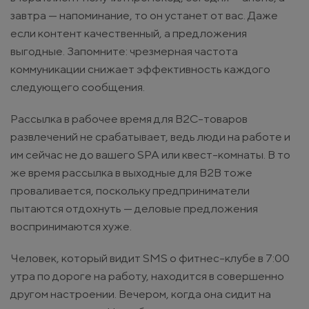
завтра — напоминание, то он устанет от вас. Даже
если контент качественный, а предложения
выгодные. Запомните: чрезмерная частота
коммуникации снижает эффективность каждого
следующего сообщения.
Рассылка в рабочее время для B2C-товаров
развлечений не срабатывает, ведь люди на работе и
им сейчас не до вашего SPA или квест-комнаты. В то
же время рассылка в выходные для B2B тоже
проваливается, поскольку предприниматели
пытаются отдохнуть — деловые предложения
воспринимаются хуже.
Человек, который видит SMS о фитнес-клубе в 7:00
утра по дороге на работу, находится в совершенно
другом настроении. Вечером, когда она сидит на