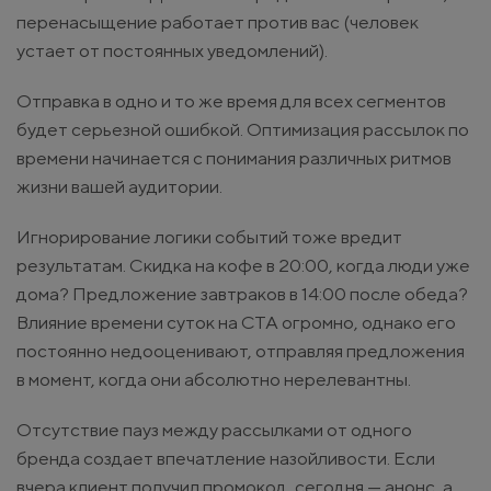
перенасыщение работает против вас (человек
устает от постоянных уведомлений).
Отправка в одно и то же время для всех сегментов
будет серьезной ошибкой. Оптимизация рассылок по
времени начинается с понимания различных ритмов
жизни вашей аудитории.
Игнорирование логики событий тоже вредит
результатам. Скидка на кофе в 20:00, когда люди уже
дома? Предложение завтраков в 14:00 после обеда?
Влияние времени суток на CTA огромно, однако его
постоянно недооценивают, отправляя предложения
в момент, когда они абсолютно нерелевантны.
Отсутствие пауз между рассылками от одного
бренда создает впечатление назойливости. Если
вчера клиент получил промокод, сегодня — анонс, а