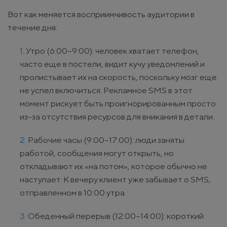
Вот как меняется восприимчивость аудитории в
течение дня:
Утро (6:00–9:00): человек хватает телефон,
часто еще в постели, видит кучу уведомлений и
пролистывает их на скорость, поскольку мозг еще
не успел включиться. Рекламное SMS в этот
момент рискует быть проигнорированным просто
из-за отсутствия ресурсов для вникания в детали.
Рабочие часы (9:00–17:00): люди заняты
работой, сообщения могут открыть, но
откладывают их «на потом», которое обычно не
наступает. К вечеру клиент уже забывает о SMS,
отправленном в 10:00 утра.
Обеденный перерыв (12:00–14:00): короткий