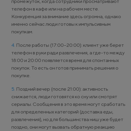
промежуток, когда сотрудники просматривают
телефон в кафе или на рабочем месте.
Конкуренция за внимание здесь огромна, однако
именно сейчас люди готовы к импульсивным
покупкам.
После работы (17:00–20:00): клиент уже берет
телефон в руки ради развлечения, а где-то между
18:00 и 20:00 появляется время для спонтанных
покупок. То есть он готов принимать решения о
покупке.
Поздний вечер (после 21:00): активность
снижается, люди готовятся ко сну или смотрят
сериалы. Сообщения в это время могут сработать
для определенных категорий (доставка еды,
развлечения), но для большинства ниш уже будет
поздно, они могут вызвать обратную реакцию