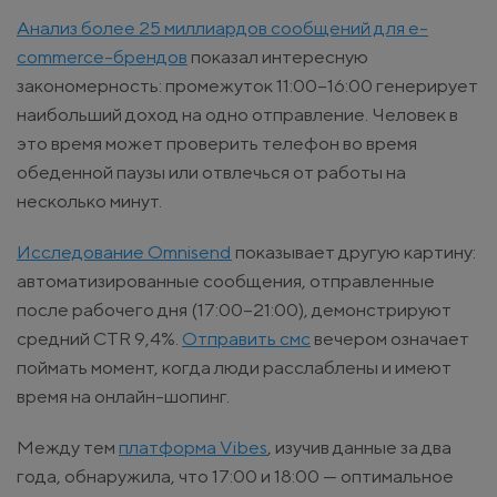
Анализ более 25 миллиардов сообщений для e-
commerce-брендов
показал интересную
закономерность: промежуток 11:00–16:00 генерирует
наибольший доход на одно отправление. Человек в
это время может проверить телефон во время
обеденной паузы или отвлечься от работы на
несколько минут.
Исследование Omnisend
показывает другую картину:
автоматизированные сообщения, отправленные
после рабочего дня (17:00–21:00), демонстрируют
средний CTR 9,4%.
Отправить смс
вечером означает
поймать момент, когда люди расслаблены и имеют
время на онлайн-шопинг.
Между тем
платформа Vibes
, изучив данные за два
года, обнаружила, что 17:00 и 18:00 — оптимальное