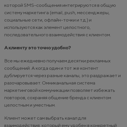
которой SMS-сообщения интегрируются в общую
систему маркетинга (email, push, мессенджеры,
социальные сети, офлайн-точки и т.д.) и
используются как элемент целостного,
последовательного взаимодействия с клиентом.
А клиенту это точно удобно?
Все мы ежедневно получаем десятки рекламных
сообщений. А когда один и тот же контент
дублируется через разные каналы, это раздражает и
разочаровывает. Омниканальная система
маркетинговой коммуникации позволяет избежать
повторов, сохраняя общение бренда с клиентом
целостным и уместным.
Клиент может сам выбрать канал для
взаимодействия, который ему удобен в конкретный