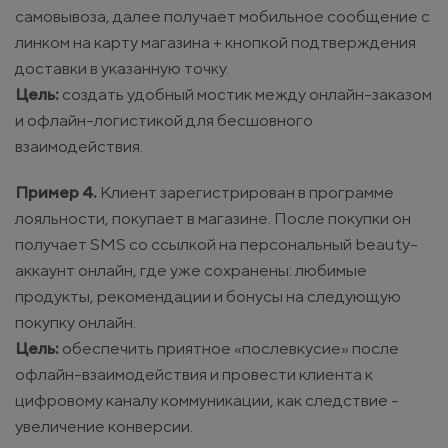
самовывоза, далее получает мобильное сообщение с
линком на карту магазина + кнопкой подтверждения
доставки в указанную точку.
Цель:
создать удобный мостик между онлайн-заказом
и офлайн-логистикой для бесшовного
взаимодействия.
Пример 4.
Клиент зарегистрирован в программе
лояльности, покупает в магазине. После покупки он
получает SMS со ссылкой на персональный beauty-
аккаунт онлайн, где уже сохранены: любимые
продукты, рекомендации и бонусы на следующую
покупку онлайн.
Цель:
обеспечить приятное «послевкусие» после
офлайн-взаимодействия и провести клиента к
цифровому каналу коммуникации, как следствие -
увеличение конверсии.