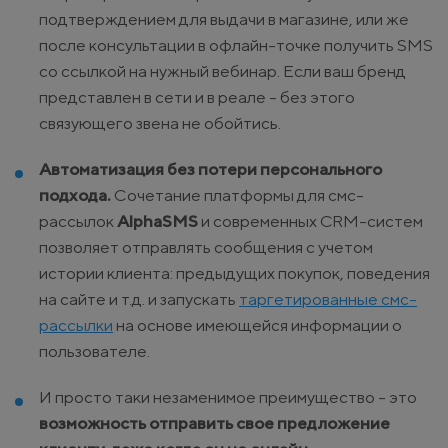
подтверждением для выдачи в магазине, или же
после консультации в офлайн-точке получить SMS
со ссылкой на нужный вебинар. Если ваш бренд
представлен в сети и в реале - без этого
связующего звена не обойтись.
Автоматизация без потери персонального
подхода.
Сочетание платформы для смс-
рассылок
AlphaSMS
и современных CRM-систем
позволяет отправлять сообщения с учетом
истории клиента: предыдущих покупок, поведения
на сайте и т.д. и запускать
таргетированные смс-
рассылки
на основе имеющейся информации о
пользователе.
И просто таки незаменимое преимущество - это
возможность отправить свое предложение