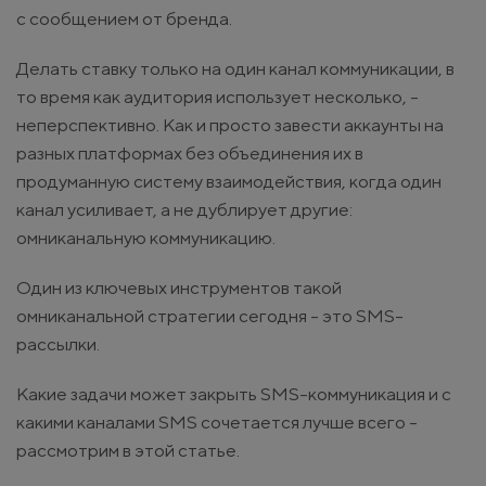
с сообщением от бренда.
Делать ставку только на один канал коммуникации, в
то время как аудитория использует несколько, -
неперспективно. Как и просто завести аккаунты на
разных платформах без объединения их в
продуманную систему взаимодействия, когда один
канал усиливает, а не дублирует другие:
омниканальную коммуникацию.
Один из ключевых инструментов такой
омниканальной стратегии сегодня - это SMS-
рассылки.
Какие задачи может закрыть SMS-коммуникация и с
какими каналами SMS сочетается лучше всего -
рассмотрим в этой статье.