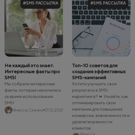
#SMS РАССЫЛКА
#SMS РАССЫЛКА
Не каждый это знает.
Топ-10 советов для
Интересные факты про
создания эффективных
SMS!
SMS-кампаний
Мы собрали интересные
Хотите улучшить свои
факты, которые накопились
результаты в SMS-
за время использования
маркетинге? ⏩ Узнайте, как
SMS!
оптимизировать свои
кампании для повышения
Инесса Скачко
01.12.2021
конверсии, вовлеченности и
удовлетворенности
клиентов.
Инесса