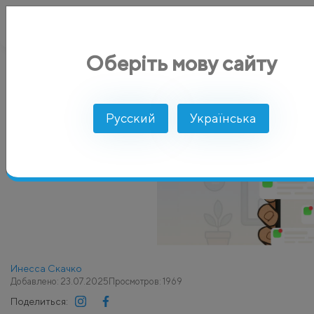
Оберіть мову сайту
AlphaSMS
Блог
SMS рассылка
Роль SMS-маркетинга в 
Русский
Українська
Инесса Скачко
Добавлено: 23.07.2025
Просмотров: 1969
Поделиться: