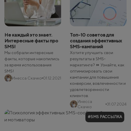
Не каждый это знает.
Топ-10 советов для
Интересные факты про
создания эффективных
SMS!
SMS-кампаний
Мы собрали интересные
Хотите улучшить свои
факты, которые накопились
результаты в SMS-
за время использования
маркетинге? ⏩ Узнайте, как
SMS!
оптимизировать свои
кампании для повышения
Инесса Скачко
01.12.2021
конверсии, вовлеченности и
удовлетворенности
клиентов.
Инесса
31.07.2024
Скачко
#SMS РАССЫЛКА