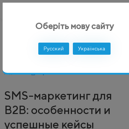
Оберіть мову сайту
AlphaSMS
Блог
SMS рассылка
SMS-маркетинг для B2B:
Русский
Українська
Инесса Скачко
Добавлено: 01.12.2024
Просмотров: 2621
Поделиться:
SMS-маркетинг для
B2B: особенности и
успешные кейсы