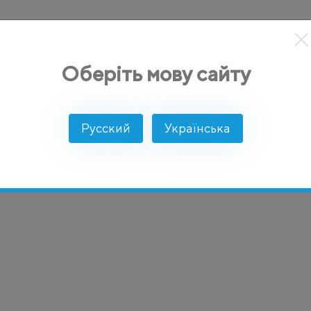
кты
Решение
Интеграции
Цены
Разработчикам
Оберіть мову сайту
Русский
Українська