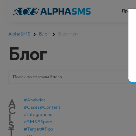
Проду
AlphaSMS
Блог
Блог теги
Блог
#Analytics
A
#Cases
#Content
C
#Integrations
I
#SMS
#Spam
S
#Target
#Tips
T