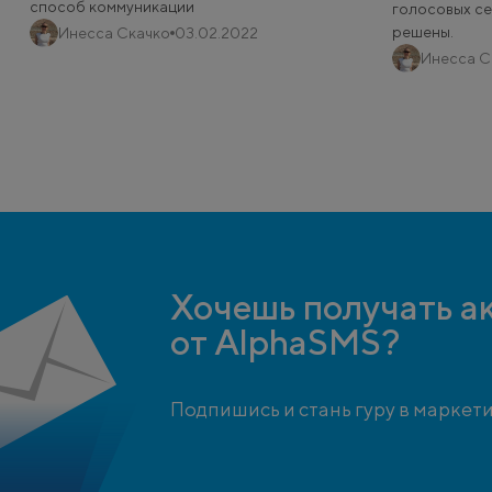
способ коммуникации
голосовых се
решены.
Инесса Скачко
03.02.2022
Инесса С
Хочешь получать а
от AlphaSMS?
Подпишись и стань гуру в маркети