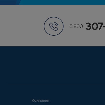
307
0 800
Компания