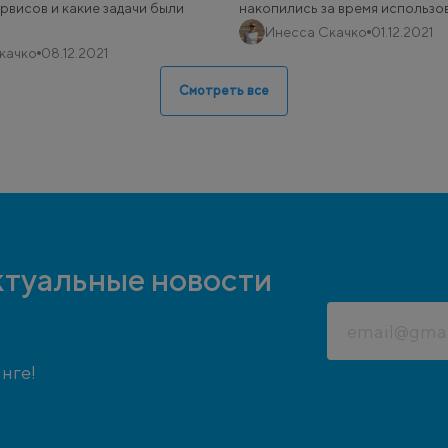
рвисов и какие задачи были
накопились за время использо
Инесса Скачко
01.12.2021
качко
08.12.2021
Смотреть все
ктуальные новости
нге!