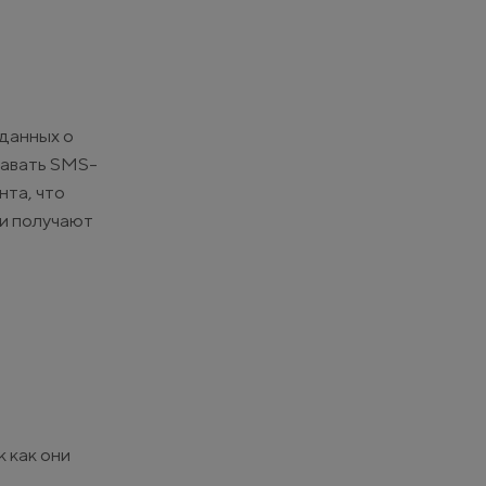
данных о
давать SMS-
та, что
ли получают
 как они