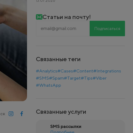
13.07.2026
Статьи на почту!
Подписаться
Связанные теги
#Analytics
#Cases
#Content
#Integrations
#SMS
#Spam
#Target
#Tips
#Viber
#WhatsApp
Связанные услуги
ся:
SMS рассылки
Подробнее