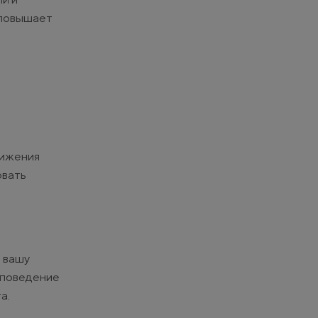
 повышает
тижения
овать
 вашу
и поведение
а.