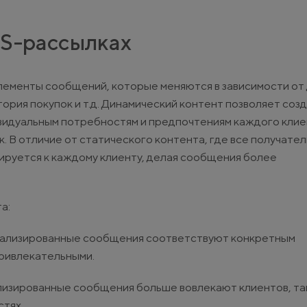
MS-рассылках
лементы сообщений, которые меняются в зависимости от 
тория покупок и т.д. Динамический контент позволяет соз
видуальным потребностям и предпочтениям каждого клиен
В отличие от статического контента, где все получате
ируется к каждому клиенту, делая сообщения более
а:
нализированные сообщения соответствуют конкретным
привлекательными.
лизированные сообщения больше вовлекают клиентов, так
стях.