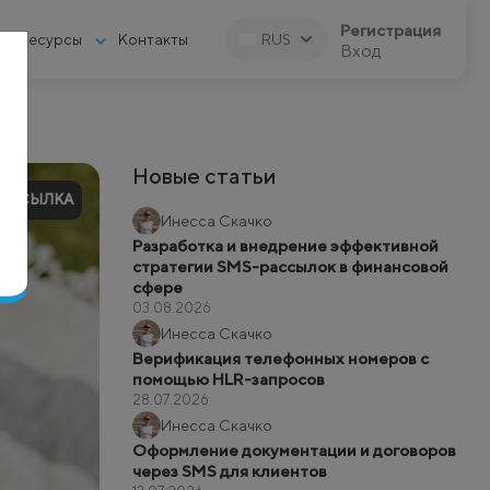
Регистрация
Ресурсы
Контакты
RUS
Вход
Новые статьи
РАССЫЛКА
Инесса Скачко
Разработка и внедрение эффективной
стратегии SMS-рассылок в финансовой
сфере
03.08.2026
Инесса Скачко
Верификация телефонных номеров с
помощью HLR-запросов
28.07.2026
Инесса Скачко
Оформление документации и договоров
через SMS для клиентов