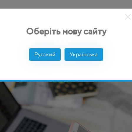
кты
Решение
Интеграции
Цены
Разработчикам
Оберіть мову сайту
динамического контента и SMART-ссылок в SMS-рассылках
Русский
Українська
#SMS 