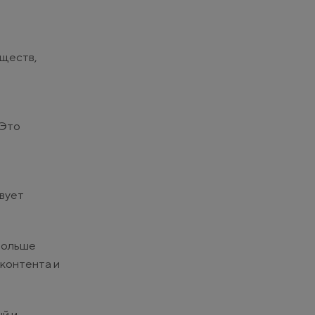
ществ,
 Это
вует
больше
 контента и
й и