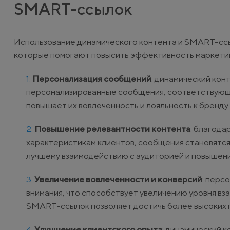
SMART-ссылок
Использование динамического контента и SMART-сс
которые помогают повысить эффективность маркетин
Персонализация сообщений
: динамический ко
персонализированные сообщения, соответствующ
повышает их вовлеченность и лояльность к бренду.
Повышение релевантности контента
: благода
характеристикам клиентов, сообщения становятся
лучшему взаимодействию с аудиторией и повышен
Увеличение вовлеченности и конверсий
: перс
внимания, что способствует увеличению уровня вз
SMART-ссылок позволяет достичь более высоких 
Улучшение клиентского опыта
: динамический 