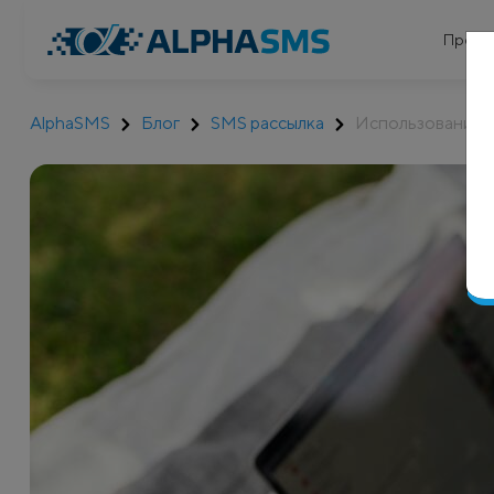
Проду
AlphaSMS
Блог
SMS рассылка
Использование 