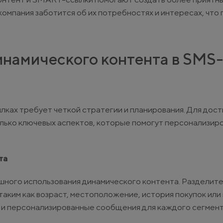
 компания заботится об их потребностях и интересах, что
инамического контента в SMS-
ках требует четкой стратегии и планирования. Для дос
лько ключевых аспектов, которые помогут персонализир
та
шного использования динамического контента. Разделите
таким как возраст, местоположение, история покупок ил
е и персонализированные сообщения для каждого сегмент