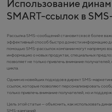
Использование динами
SMART-ссылок в SMS
Рассылка SMS-сообщений становится всё более важ
эффективный способ быстро донести информацию до к
помощью SMS-рассылок компании могут напрямую вза
информацию о новых продуктах, специальных предло
позволяет не только привлечь внимание получателей,
цикла.
Одним из новейших подходов в директ SMS-маркетин
ссылок, которые позволяют персонализировать сообщ
только привлечь внимание получателей, но и поддержи
Цель этой статьи — объяснить, как использовать ди
SMS-кампаний.