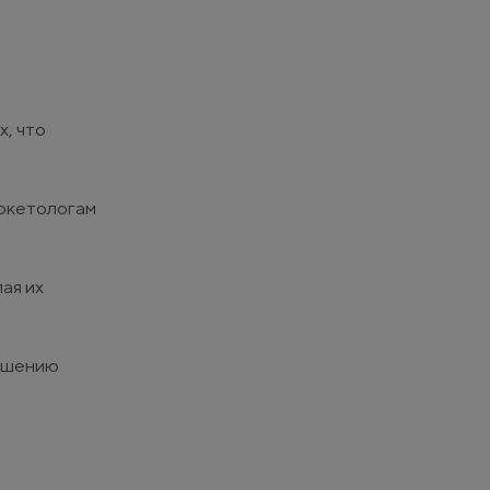
, что
аркетологам
ая их
вышению