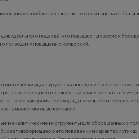
изированные сообщения чаще читаются и вызывают больши
дивидуального подхода, что повышает доверие к бренду
что приводит к повышению конверсий.
втоматически адаптируются к поведению и характерист
етры, позволяющие отслеживать и анализировать взаимод
е, такие как время перехода, длительность сессии, ис
ровать маркетинговые кампании.
е и аналитические инструменты для сбора данных о пол
обирает информацию о его поведении и характеристиках,