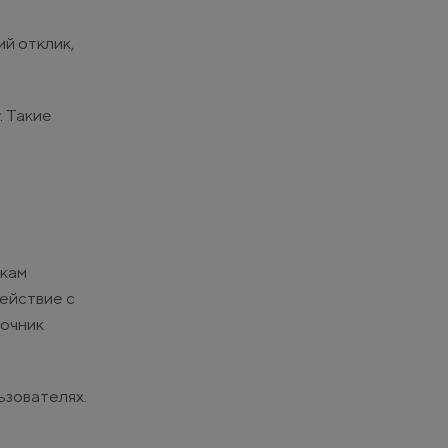
й отклик,
. Такие
икам
ействие с
точник
ьзователях.