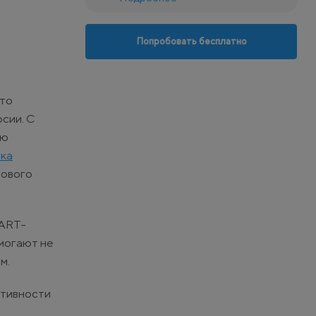
Попробовать бесплатно
Это
сии. С
ую
ка
гового
MART-
могают не
м.
ктивности