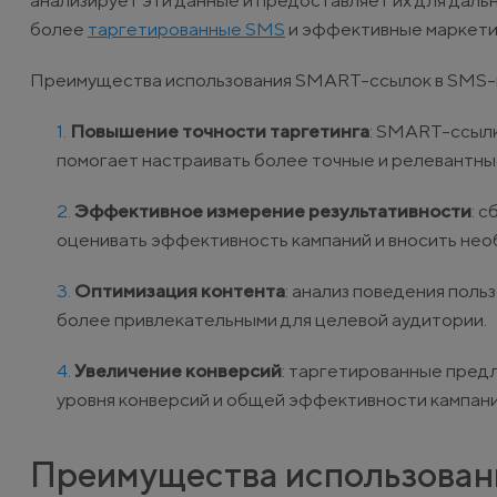
анализирует эти данные и предоставляет их для даль
более
таргетированные SMS
и эффективные маркети
Преимущества использования SMART-ссылок в SMS-
Повышение точности таргетинга
: SMART-ссылк
помогает настраивать более точные и релевантн
Эффективное измерение результативности
: 
оценивать эффективность кампаний и вносить не
Оптимизация контента
: анализ поведения поль
более привлекательными для целевой аудитории.
Увеличение конверсий
: таргетированные пред
уровня конверсий и общей эффективности кампани
Преимущества использовани