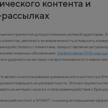
ческого контента и
-рассылках
ным инструментом для достижения целевой аудитории. 
лиентов, увеличить их вовлеченность и повысить конвер
имодействовать с клиентами, предоставляя им актуальн
жениях и важных обновлениях.
Эффективная SMS-рассыл
 но и удержать их интерес на протяжении всего маркетин
ге является использование динамического контента и S
ения и повышать их релевантность. Эти инструменты по
вать их интерес на всех этапах взаимодействия с брендо
намический контент и SMART-ссылки для повышения эффе