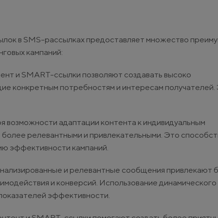
ылок в SMS-рассылках предоставляет множество преиму
говых кампаний:
нтент и SMART-ссылки позволяют создавать высоко
ие конкретным потребностям и интересам получателей.
ря возможности адаптации контента к индивидуальным
 более релевантными и привлекательными. Это способст
ию эффективности кампаний.
онализированные и релевантные сообщения привлекают 
аимодействия и конверсий. Использование динамического
показателей эффективности.
контент и SMART-ссылки помогают создать более приятны