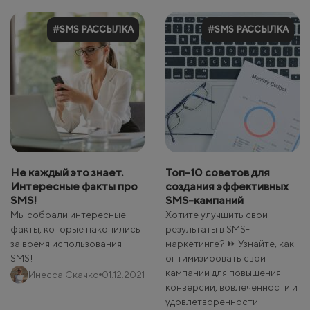
#SMS РАССЫЛКА
#SMS РАССЫЛКА
Не каждый это знает.
Топ-10 советов для
Интересные факты про
создания эффективных
SMS!
SMS-кампаний
Мы собрали интересные
Хотите улучшить свои
факты, которые накопились
результаты в SMS-
за время использования
маркетинге? ⏩ Узнайте, как
SMS!
оптимизировать свои
кампании для повышения
Инесса Скачко
01.12.2021
конверсии, вовлеченности и
удовлетворенности