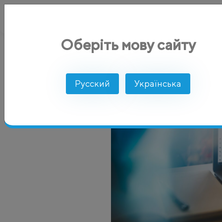
Оберіть мову сайту
AlphaSMS
Блог
SMS рассылка
Использование Google A
Русский
Українська