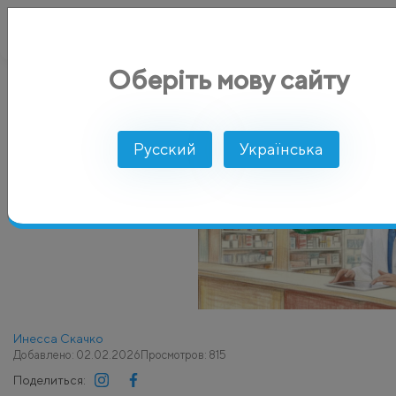
Оберіть мову сайту
AlphaSMS
Блог
Как запустить персонализированную прог
Русский
Українська
Инесса Скачко
Добавлено: 02.02.2026
Просмотров: 815
Поделиться: