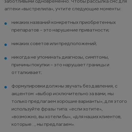
заботливыми одновременно. Чтобы рассылка смс для
аптеки «выстрелила», учтите следующие моменты:
никаких названий конкретных приобретенных
препаратов – это нарушение приватности;
никаких советов или предположений;
никогда не упоминать диагнозы, симптомы,
причины покупки – это нарушает границы и
отталкивает;
формулировки должны звучать без давления, с
акцентом: «выбор исключительно за вами, мы
только предлагаем хорошие варианты», для этого
используйте фразы типа: «если хотите»,
«возможно, вы хотели бы», «для наших клиентов,
которые…, мы предлагаем».