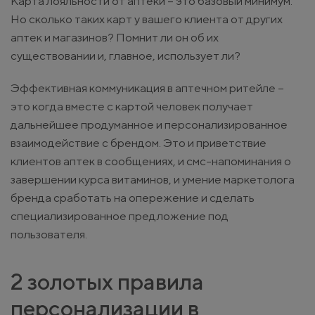
Карта лояльности от аптеки – это базовый минимум.
Но сколько таких карт у вашего клиента от других
аптек и магазинов? Помнит ли он об их
существовании и, главное, использует ли?
Эффективная коммуникация в аптечном ритейле –
это когда вместе с картой человек получает
дальнейшее продуманное и персонализированное
взаимодействие с брендом. Это и приветствие
клиентов аптек в сообщениях, и смс-напоминания о
завершении курса витаминов, и умение маркетолога
бренда сработать на опережение и сделать
специализированное предложение под
пользователя.
2 золотых правила
персонализации в