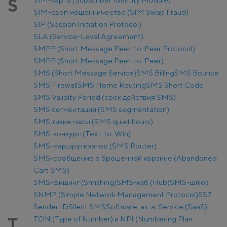
S
SIM-своп мошенничество (SIM Swap Fraud)
SIP (Session Initiation Protocol)
SLA (Service-Level Agreement)
SMPP (Short Message Peer-to-Peer Protocol)
SMPP (Short Message Peer-to-Peer)
SMS (Short Message Service)
SMS Billing
SMS Bounce
SMS Firewall
SMS Home Routing
SMS Short Code
SMS Validity Period (срок действия SMS)
SMS сегментация (SMS segmentation)
SMS тихие часы (SMS quiet hours)
SMS-конкурс (Text-to-Win)
SMS-маршрутизатор (SMS Router)
SMS-сообщение о брошенной корзине (Abandoned
Cart SMS)
SMS-фишинг (Smishing)
SMS-хаб (Hub)
SMS-шлюз
SNMP (Simple Network Management Protocol)
SS7
Sender ID
Silent SMS
Software-as-a-Service (SaaS)
TON (Type of Number) и NPI (Numbering Plan
T