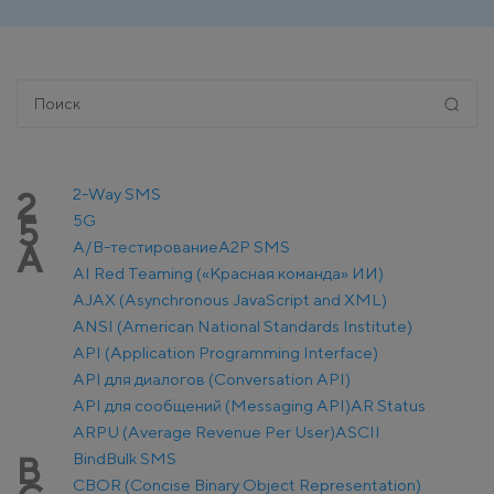
2-Way SMS
2
5G
5
A/B-тестирование
A2P SMS
A
AI Red Teaming («Красная команда» ИИ)
AJAX (Asynchronous JavaScript and XML)
ANSI (American National Standards Institute)
API (Application Programming Interface)
API для диалогов (Conversation API)
API для сообщений (Messaging API)
AR Status
ARPU (Average Revenue Per User)
ASCII
Bind
Bulk SMS
B
CBOR (Concise Binary Object Representation)