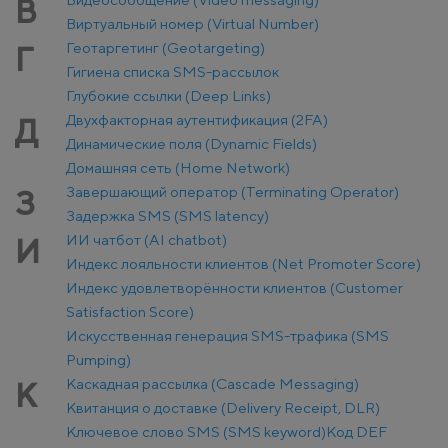
В
Виртуальный номер (Virtual Number)
Геотаргетинг (Geotargeting)
Г
Гигиена списка SMS-рассылок
Глубокие ссылки (Deep Links)
Двухфакторная аутентификация (2FA)
Д
Динамические поля (Dynamic Fields)
Домашняя сеть (Home Network)
Завершающий оператор (Terminating Operator)
З
Задержка SMS (SMS latency)
ИИ чатбот (AI chatbot)
И
Индекс лояльности клиентов (Net Promoter Score)
Индекс удовлетворённости клиентов (Customer
Satisfaction Score)
Искусственная генерация SMS-трафика (SMS
Pumping)
Каскадная рассылка (Cascade Messaging)
К
Квитанция о доставке (Delivery Receipt, DLR)
Ключевое слово SMS (SMS keyword)
Код DEF