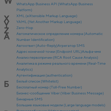
W
WhatsApp Business API (WhatsApp Business
Platform)
XML (eXtensible Markup Language)
X
YAML (Yet Another Markup Language)
Y
Zero-Hop
Z
Автоматическое определение номера (Automatic
А
Number Identification)
Автоответ (Auto-Reply)
Агрегатор SMS
Адрес конечной точки (Endpoint URL)
Альфа-имя
Анализ первопричин (RCA Root Cause Analysis)
Аналитика в режиме реального времени (Real-Time
Analytics)
Аутентификация (authentication)
Белый список (Whitelist)
Б
Бесплатный номер (Toll-Free Number)
Бизнес-сообщение Viber (Viber Business Message)
Бинарные SMS
Большие языковые модели (Large language models)
Видеосообщение (Video messaging)