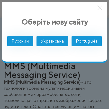
Оберіть мову сайту
MMS (Multimedia Messaging Service)
AlphaSMS
Глоссарий
Русский
Українська
Português
MMS (Multimedia
Messaging Service)
MMS (Multimedia Messaging Service)
– это
технология обмена мультимедийными
сообщениями через мобильные сети,
позволяющая отправлять изображения, видео,
аудио и текст. Она стала следующим шагом