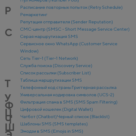
Расписание повторных попыток (Retry Schedule)
Р
Ремаркетинг
Репутация отправителя (Sender Reputation)
СМС-центр (SMSC - Short Message Service Center)
С
Серая маршрутизация SMS
Сервисное окно WhatsApp (Customer Service
Window)
Сеть Tier-1 (Tier-1 Network)
Служба поиска (Discovery Service)
Список рассылки (Subscriber List)
Таблица маршрутизации SMS
Т
Телефонный код страны
Триггерная рассылка
Универсальная кодировка символов (UCS-2)
У
Фильтрация спама в SMS (SMS Spam Filtering)
Ф
Цифровой кошелек (Digital Wallet)
Ц
Чатбот (Chatbot)
Черный список (Blacklist)
Ч
Шаблоны SMS (SMS templates)
Ш
Эмодзи в SMS (Emojis in SMS)
Э