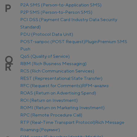
P2A SMS (Person-to-Application SMS)
P
P2P SMS (Person-to-Person SMS)
PCI DSS (Payment Card Industry Data Security
Standard)
PDU (Protocol Data Unit)
POST-запрос (POST Request)
Plugin
Premium SMS
Push
QoS (Quality of Service)
Q
RBM (Rich Business Messaging)
R
RCS (Rich Communication Services)
REST (Representational State Transfer)
RFC (Request for Comments)
RFM-анализ
ROAS (Return on Advertising Spend)
ROI (Return on Investment)
ROMI (Return on Marketing Investment)
RPC (Remote Procedure Call)
RTP (Real-Time Transport Protocol)
Rich Message
Roaming (Роуминг)
SIM-карта (Subscriber Identity Module)