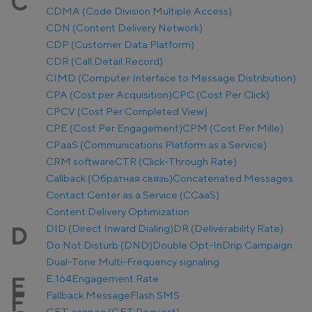
C
CDMA (Code Division Multiple Access)
CDN (Content Delivery Network)
CDP (Customer Data Platform)
CDR (Call Detail Record)
CIMD (Computer Interface to Message Distribution)
CPA (Cost per Acquisition)
CPC (Cost Per Click)
CPCV (Cost Per Completed View)
CPE (Cost Per Engagement)
CPM (Cost Per Mille)
CPaaS (Communications Platform as a Service)
CRM software
CTR (Click-Through Rate)
Callback (Обратная связь)
Concatenated Messages
Contact Center as a Service (CCaaS)
Content Delivery Optimization
DID (Direct Inward Dialing)
DR (Deliverability Rate)
D
Do Not Disturb (DND)
Double Opt-In
Drip Campaign
Dual-Tone Multi-Frequency signaling
E.164
Engagement Rate
E
Fallback Message
Flash SMS
F
GET-запрос (GET Request)