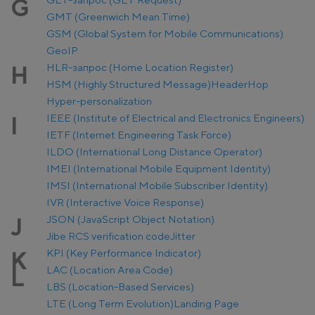
G
GMT (Greenwich Mean Time)
GSM (Global System for Mobile Communications)
GeoIP
HLR-запрос (Home Location Register)
H
HSM (Highly Structured Message)
Header
Hop
Hyper-personalization
IEEE (Institute of Electrical and Electronics Engineers)
I
IETF (Internet Engineering Task Force)
ILDO (International Long Distance Operator)
IMEI (International Mobile Equipment Identity)
IMSI (International Mobile Subscriber Identity)
IVR (Interactive Voice Response)
JSON (JavaScript Object Notation)
J
Jibe RCS verification code
Jitter
KPI (Key Performance Indicator)
K
LAC (Location Area Code)
L
LBS (Location-Based Services)
LTE (Long Term Evolution)
Landing Page