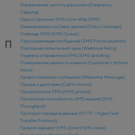
Ограничение частоты рассылок (Frequency
Capping)
Одностороннее SMS (One-Way SMS)
Омниканальность
Охват данных (Data Coverage)
Очередь SMS (SMS Queue)
Персонализация сообщений (SMS Personalization)
П
Повторная попытка веб-хука (Webhook Retry)
Подмена отправителя SMS (SMS spoofing)
Пожизненная ценность клиента (Customer Lifetime
Value)
Приветственное сообщение (Welcome Message)
Призыв к действию (Call to Action)
Приоритетное SMS (SMS priority)
Пропускная способность SMS-канала (SMS
Throughput)
Протокол передачи данных (HTTP – HyperText
Transfer Protocol)
Прямой маршрут SMS (Direct SMS route)
Пул номеров (Number Pool)