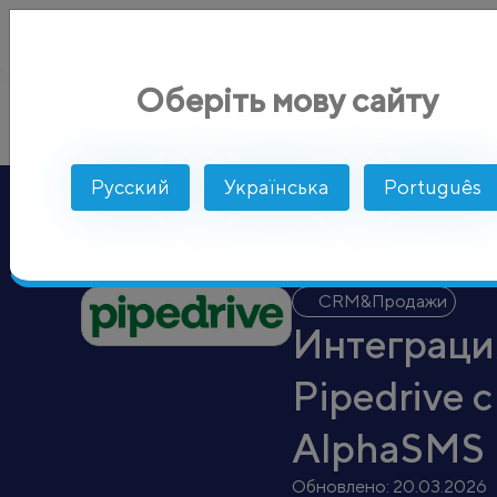
Оберіть мову сайту
Pipedrive
AlphaSMS
Интеграции
CRM&Продажи
Русский
Українська
Português
CRM&Продажи
Интеграци
Pipedrive с
AlphaSMS
Обновлено:
20.03.2026