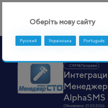
Оберіть мову сайту
Менеджер СТО
AlphaSMS
Интеграции
CRM&Продажи
Русский
Українська
Português
CRM&Продажи
Интеграци
Менеджер
AlphaSMS
Обновлено:
21.03.2026