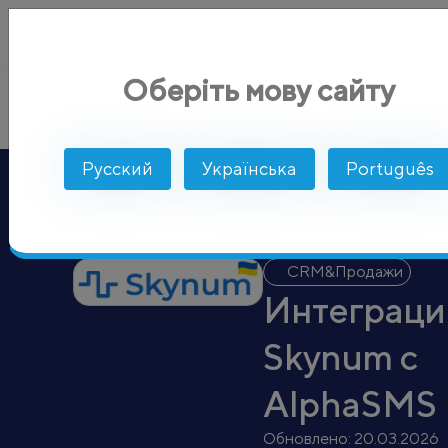
Оберіть мову сайту
Skynum
AlphaSMS
Интеграции
CRM&Продажи
Русский
Українська
Português
CRM&Продажи
Интеграци
Skynum с
AlphaSMS
Обновлено:
20.03.2026