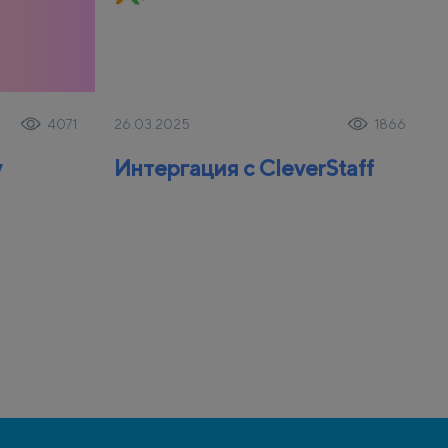
26.03.2025
4071
1866
y
Интергация с CleverStaff