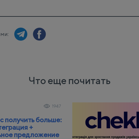
ями:
Что еще почитать
1947
с получить больше:
теграция +
ьное предложение