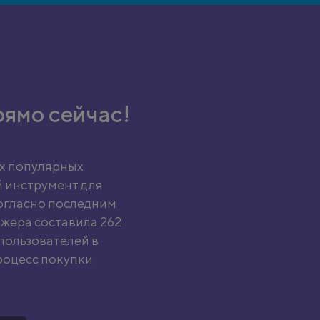
рямо сейчас!
ых популярных
 инструмент для
огласно последним
жера составила 262
 пользователей в
роцесс покупки