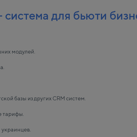
 система для бьюти бизн
них модулей.
а.
.
ской базы из других CRM систем.
е тарифы.
 украинцев.