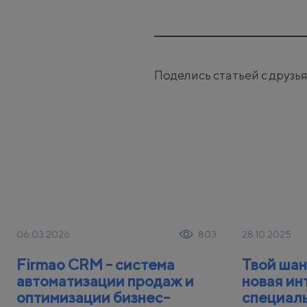
Поделись статьей с друзь
06.03.2026
28.10.2025
803
Firmao CRM - система
Твой шан
автоматизации продаж и
новая ин
оптимизации бизнес-
специал