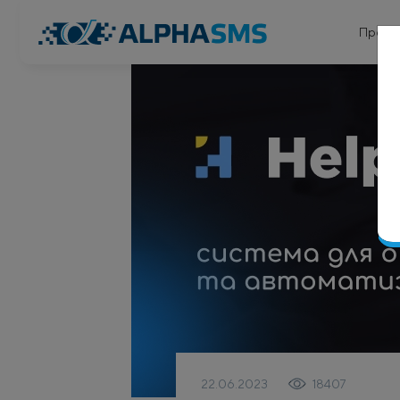
Проду
22.06.2023
18407