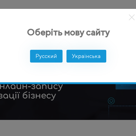
кты
Решение
Интеграции
Цены
Разработчикам
Оберіть мову сайту
Русский
Українська