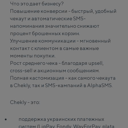
Что это дает бизнесу?
Повышение конверсии - быстрый, удобный
чекаут и автоматические SMS-
напоминания значительно снижают
процент брошенных корзин.
Улучшение коммуникации - мгновенный
контакт с клиентом в самые важные
моменты покупки.
Рост среднего чека - благодаря upsell,
cross-sell и акционным сообщениям.
Полная кастомизация - как самого чекаута
в Chekly, так и SMS-кампаний в AlphaSMS.
Chekly - это:
поддержка украинских платежных
систем (LiqPay, Fondy, WayForPay, plata