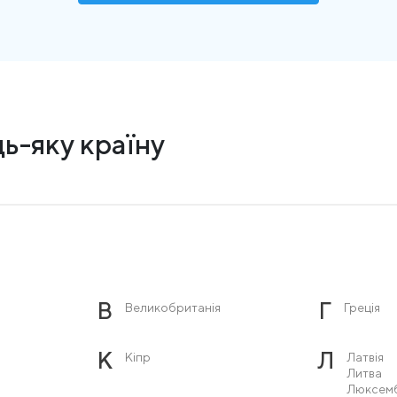
ь-яку країну
В
Г
Великобританія
Греція
К
Л
Кіпр
Латвія
Литва
Люксем