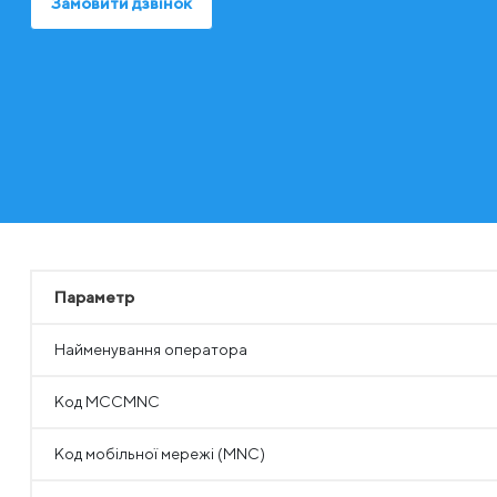
Замовити дзвінок
Параметр
Найменування оператора
Код MCCMNC
Код мобільної мережі (MNC)