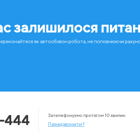
ас залишилося пита
ереконайтеся як автообзвон робота, не поповнюючи рахун
-444
Зателефонуємо протягом 10 хвилин.
Передзвонити?