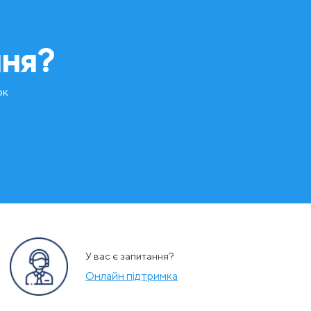
ння?
ок
У вас є запитання?
Онлайн підтримка