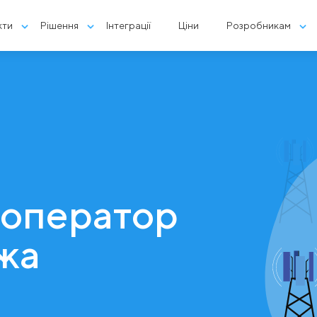
кти
Рішення
Інтеграції
Ціни
Розробникам
 оператор
жа