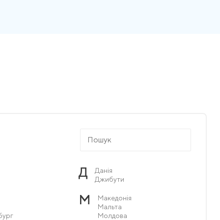
Д
Данія
Джибути
М
Македонія
Мальта
бург
Молдова