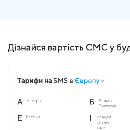
Дізнайся вартість СМС у буд
Тарифи на
SMS в
Європу
А
Б
Австрія
Бельгія
Болгарія
Е
І
Естонія
Ірландія
Іспанія
Італія