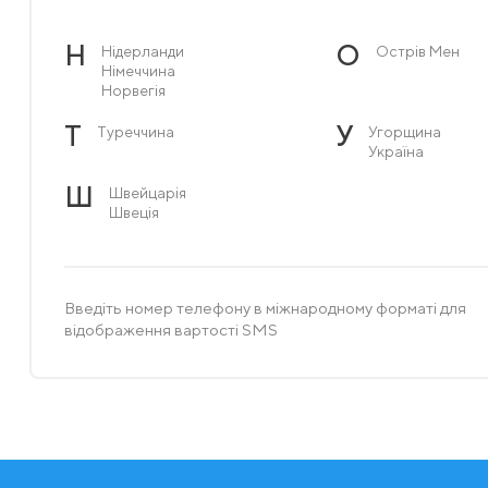
Н
О
Нідерланди
Острів Мен
Німеччина
Норвегія
Т
У
Туреччина
Угорщина
Україна
Ш
Швейцарія
Швеція
Введіть номер телефону в міжнародному форматі для
відображення вартості SMS