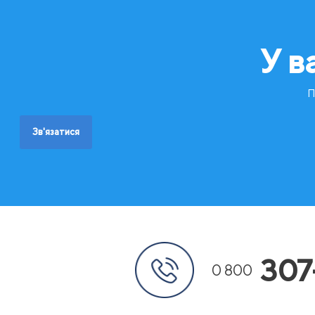
У в
П
Зв'язатися
307
0 800