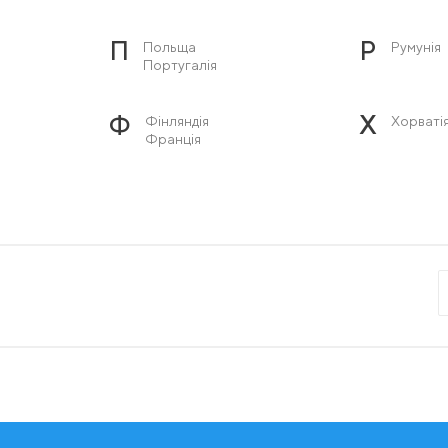
П
Р
Польща
Румунія
Португалія
Ф
Х
Фінляндія
Хорваті
Франція