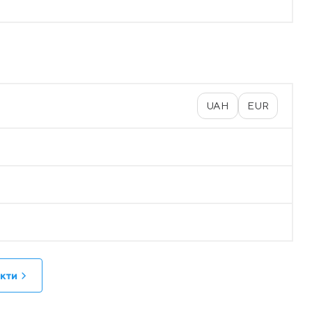
UAH
EUR
кти