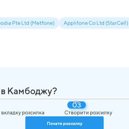
odia Pte Ltd (Metfone)
Applifone Co Ltd (StarCell)
я в Камбоджу?
 вкладку розсилка
Створити розсилку
Почати розсилку