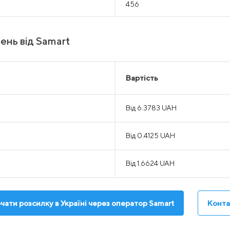
456
ень від Samart
Вартість
Від 6.3783 UAH
Від 0.4125 UAH
Від 1.6624 UAH
чати розсилку в Україні через оператор Samart
Конта