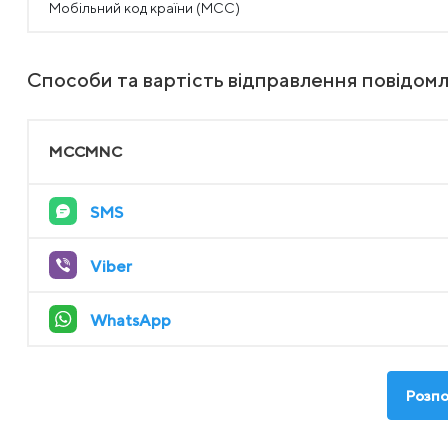
Мобільний код країни (MCC)
Способи та вартість відправлення повідомл
MCCMNC
SMS
Viber
WhatsApp
Розпо