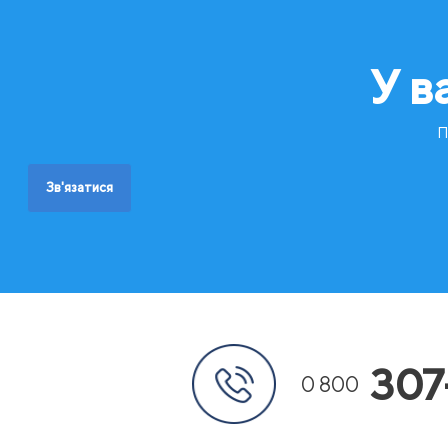
У в
П
Зв'язатися
307
0 800