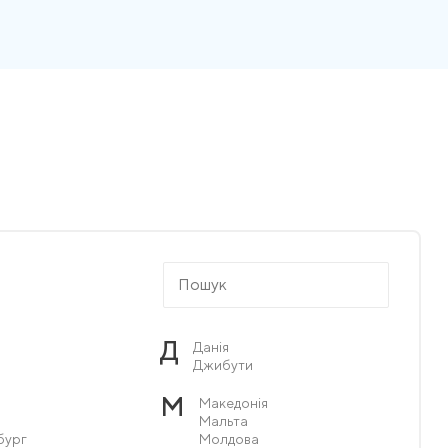
Д
Данія
Джибути
М
Македонія
Мальта
бург
Молдова