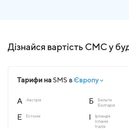
Дізнайся вартість СМС у буд
Тарифи на
SMS в
Європу
А
Б
Австрія
Бельгія
Болгарія
Е
І
Естонія
Ірландія
Іспанія
Італія