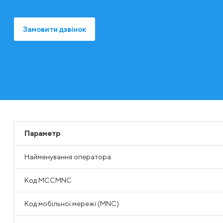
Замовити дзвінок
Параметр
Найменування оператора
Код MCCMNC
Код мобільної мережі (MNC)