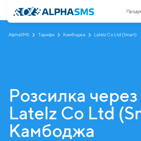
Проду
AlphaSMS
Тарифи
Камбоджа
Latelz Co Ltd (Smart)
Розсилка через
Latelz Co Ltd (S
Камбоджа