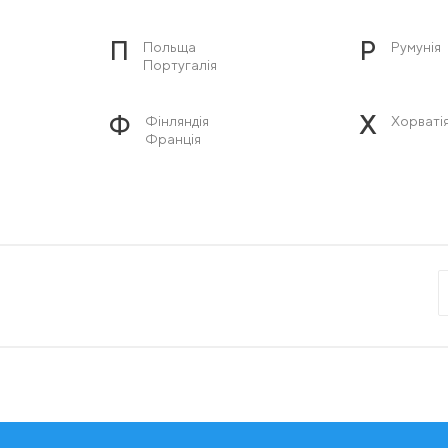
П
Р
Польща
Румунія
Португалія
Ф
Х
Фінляндія
Хорваті
Франція