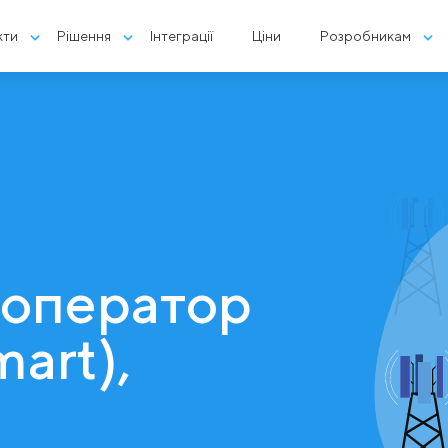
кти
Рішення
Інтеграції
Ціни
Розробникам
 оператор
mart),