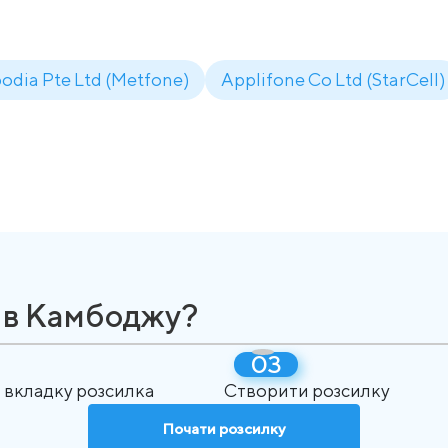
odia Pte Ltd (Metfone)
Applifone Co Ltd (StarCell)
я в Камбоджу?
 вкладку розсилка
Створити розсилку
Почати розсилку