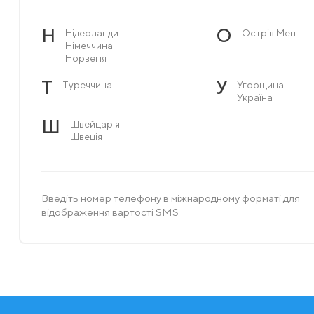
Н
О
Нідерланди
Острів Мен
Німеччина
Норвегія
Т
У
Туреччина
Угорщина
Україна
Ш
Швейцарія
Швеція
Введіть номер телефону в міжнародному форматі для
відображення вартості SMS