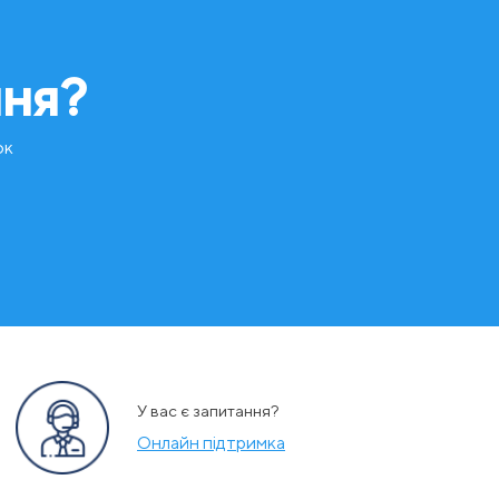
ння?
ок
У вас є запитання?
Онлайн підтримка