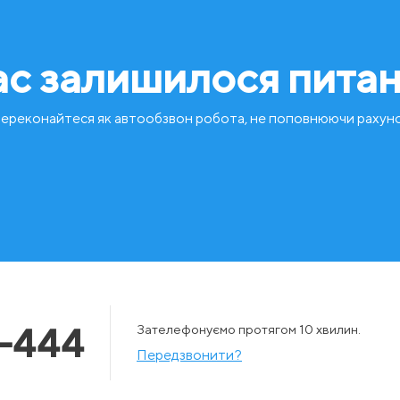
ас залишилося пита
ереконайтеся як автообзвон робота, не поповнюючи рахун
-444
Зателефонуємо протягом 10 хвилин.
Передзвонити?