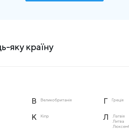
ь-яку країну
В
Г
Великобританія
Греція
К
Л
Кіпр
Латвія
Литва
Люксем