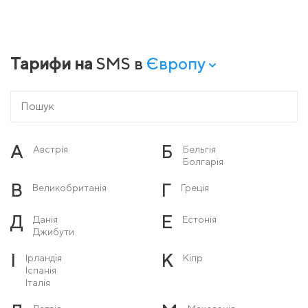
Тарифи на
SMS в
Європу
А
Б
Австрія
Бельгія
Болгарія
В
Г
Великобританія
Греція
Д
Е
Данія
Естонія
Джибути
І
К
Ірландія
Кіпр
Іспанія
Італія