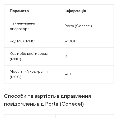
Параметр
Інформація
Найменування
Porta (Conecel)
оператора
Код MCCMNC
74001
Код мобільної мережі
01
(MNC)
Мобільний код країни
740
(MCC)
Способи та вартість відправлення
повідомлень від Porta (Conecel)