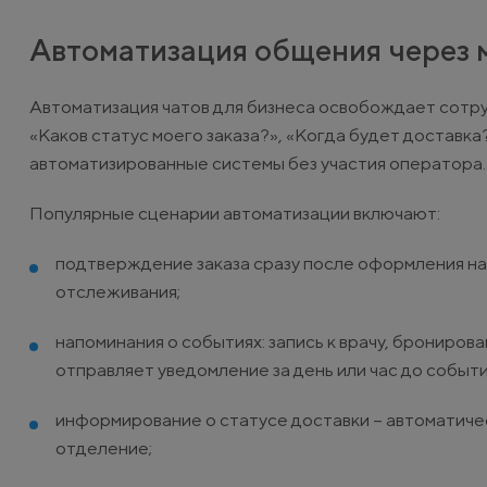
Автоматизация общения через
Автоматизация чатов для бизнеса освобождает сотру
«Каков статус моего заказа?», «Когда будет доставка?
автоматизированные системы без участия оператора.
Популярные сценарии автоматизации включают:
подтверждение заказа сразу после оформления на 
отслеживания;
напоминания о событиях: запись к врачу, брониров
отправляет уведомление за день или час до событи
информирование о статусе доставки – автоматическ
отделение;