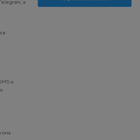
elegram, а
 в
 SMS и
ую
а она