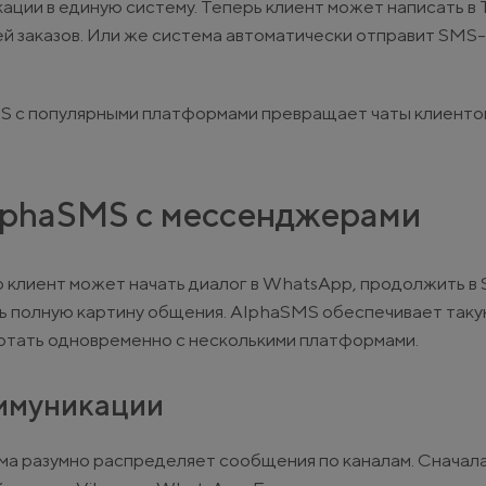
ции в единую систему. Теперь клиент может написать в T
й заказов. Или же система автоматически отправит SMS-
MS с популярными платформами превращает чаты клиентов
lphaSMS с мессенджерами
 клиент может начать диалог в WhatsApp, продолжить в
ть полную картину общения. AlphaSMS обеспечивает так
отать одновременно с несколькими платформами.
ммуникации
ема разумно распределяет сообщения по каналам. Сначал