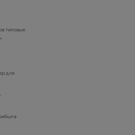
ов типовые:
ь
ер для
а
рибыл в