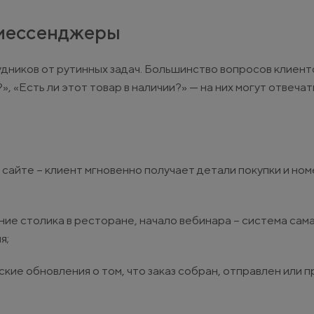
 мессенджеры
дников от рутинных задач. Большинство вопросов клиент
», «Есть ли этот товар в наличии?» — на них могут отвечат
сайте – клиент мгновенно получает детали покупки и ном
ание столика в ресторане, начало вебинара – система сам
я;
ие обновления о том, что заказ собран, отправлен или п