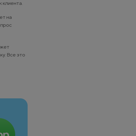
 клиента.
ет на
опрос
ожет
ку. Все это