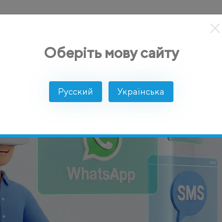
кты
Решение
Интеграции
Цены
Разработчикам
Оберіть мову сайту
ерами и чатами
Русский
Українська