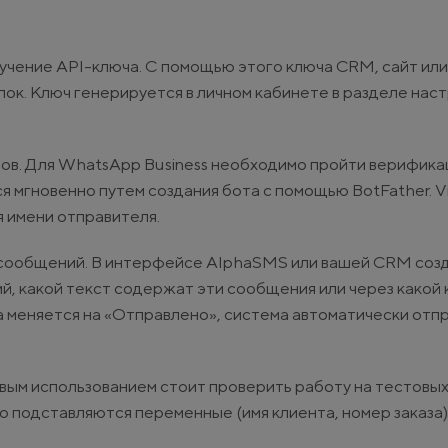
учение API-ключа. С помощью этого ключа CRM, сайт или
к. Ключ генерируется в личном кабинете в разделе наст
в. Для WhatsApp Business необходимо пройти верифика
я мгновенно путем создания бота с помощью BotFather. V
я имени отправителя.
х сообщений. В интерфейсе AlphaSMS или вашей CRM соз
й, какой текст содержат эти сообщения или через какой 
за меняется на «Отправлено», система автоматически отп
вым использованием стоит проверить работу на тестовых
о подставляются переменные (имя клиента, номер заказа)