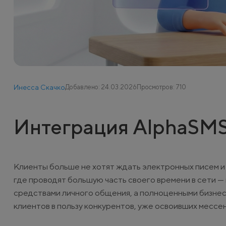
Инесса Скачко
Добавлено: 24.03.2026
Просмотров: 710
Интеграция AlphaSMS
Клиенты больше не хотят ждать электронных писем и
где проводят большую часть своего времени в сети —
средствами личного общения, а полноценными бизне
клиентов в пользу конкурентов, уже освоивших мессе