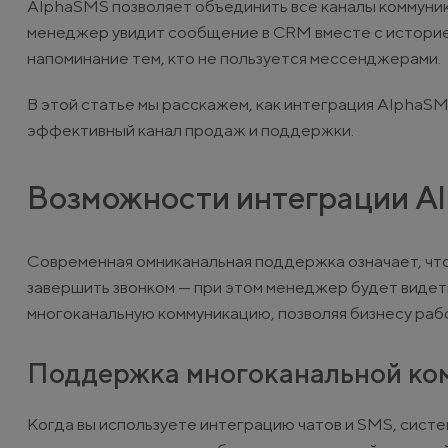
AlphaSMS позволяет объединить все каналы коммуника
менеджер увидит сообщение в CRM вместе с историе
напоминание тем, кто не пользуется мессенджерами.
В этой статье мы расскажем, как интеграция AlphaS
эффективный канал продаж и поддержки.
Возможности интеграции A
Современная омниканальная поддержка означает, что
завершить звонком — при этом менеджер будет виде
многоканальную коммуникацию, позволяя бизнесу раб
Поддержка многоканальной ко
Когда вы используете интеграцию чатов и SMS, сист