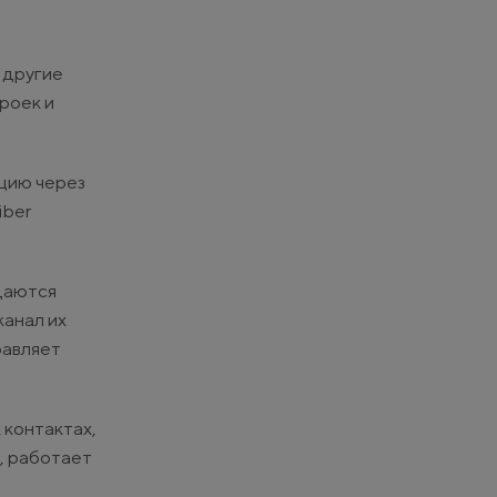
 другие
роек и
цию через
iber
даются
канал их
равляет
 контактах,
, работает