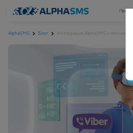
Проду
AlphaSMS
Блог
Интеграция AlphaSMS с мессендж