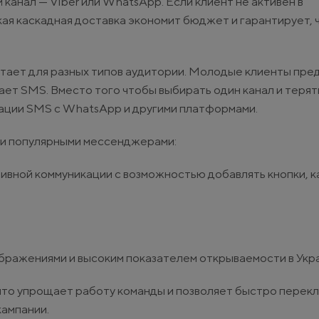
анал — Viber или WhatsApp. Если клиент не активен в
ая каскадная доставка экономит бюджет и гарантирует, 
ает для разных типов аудитории. Молодые клиенты пре
ет SMS. Вместо того чтобы выбирать один канал и терят
рации SMS с WhatsApp и другими платформами.
и популярными мессенджерами:
ивной коммуникации с возможностью добавлять кнопки, к
ображениями и высоким показателем открываемости в Укр
 что упрощает работу команды и позволяет быстро перек
кампании.