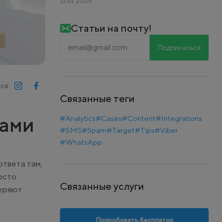
13.07.2026
Статьи на почту!
Подписаться
ся:
Связанные теги
тами
#Analytics
#Cases
#Content
#Integrations
#SMS
#Spam
#Target
#Tips
#Viber
#WhatsApp
ответа там,
осто
Связанные услуги
теряют
Попробовать бесплатно