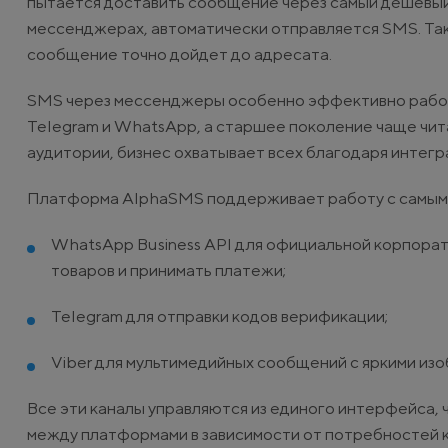
пытается доставить сообщение через самый дешевый к
мессенджерах, автоматически отправляется SMS. Так
сообщение точно дойдет до адресата.
SMS через мессенджеры особенно эффективно работ
Telegram и WhatsApp, а старшее поколение чаще чита
аудитории, бизнес охватывает всех благодаря интег
Платформа AlphaSMS поддерживает работу с самым
WhatsApp Business API для официальной корпорат
товаров и принимать платежи;
Telegram для отправки кодов верификации;
Viber для мультимедийных сообщений с яркими из
Все эти каналы управляются из единого интерфейса,
между платформами в зависимости от потребностей 