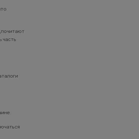
что
дпочитают
ь часть
аталоги
аине.
лючаться