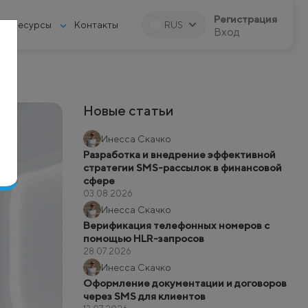
Регистрация
Ресурсы
Контакты
RUS
Вход
Новые статьи
Инесса Скачко
Разработка и внедрение эффективной
стратегии SMS-рассылок в финансовой
сфере
03.08.2026
Инесса Скачко
Верификация телефонных номеров с
помощью HLR-запросов
28.07.2026
Инесса Скачко
Оформление документации и договоров
через SMS для клиентов