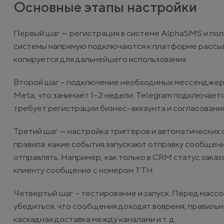
Основные этапы настройки
Первый шаг — регистрация в системе AlphaSMS и пол
системы напрямую подключаются к платформе рассыло
копируется для дальнейшего использования.
Второй шаг – подключение необходимых мессенджеро
Meta, что занимает 1–2 недели. Telegram подключаетс
требует регистрации бизнес-аккаунта и согласовани
Третий шаг — настройка триггеров и автоматически
правила: какие события запускают отправку сообщени
отправлять. Например, как только в CRM статус зака
клиенту сообщение с номером ТТН.
Четвертый шаг – тестирование и запуск. Перед массо
убедиться, что сообщения доходят вовремя, правильн
каскадная доставка между каналами и т. д.