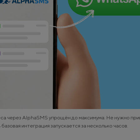
еса через AlphaSMS упрощён до максимума. Не нужно при
 базовая интеграция запускается за несколько часов.