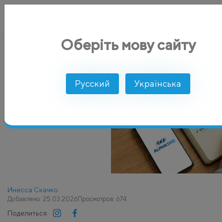
Оберіть мову сайту
AlphaSMS
Блог
Преимущества использования интегра
Русский
Українська
Инесса Скачко
Добавлено: 25.03.2026
Просмотров: 674
Поделиться: