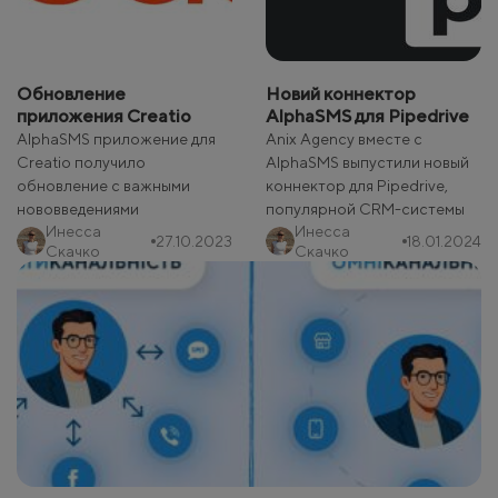
Обновление
Новий коннектор
приложения Creatio
AlphaSMS для Pipedrive
AlphaSMS приложение для
Anix Agency вместе с
Creatio получило
AlphaSMS выпустили новый
обновление с важными
коннектор для Pipedrive,
нововведениями
популярной CRM-системы
Инесса
Инесса
27.10.2023
18.01.2024
Скачко
Скачко