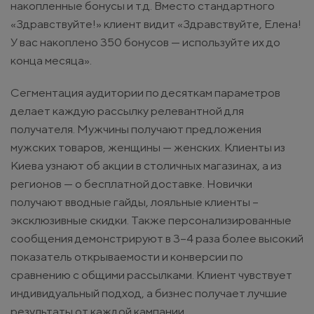
накопленные бонусы и т.д. Вместо стандартного
«Здравствуйте!» клиент видит «Здравствуйте, Елена!
У вас накоплено 350 бонусов — используйте их до
конца месяца».
Сегментация аудитории по десяткам параметров
делает каждую рассылку релевантной для
получателя. Мужчины получают предложения
мужских товаров, женщины — женских. Клиенты из
Киева узнают об акции в столичных магазинах, а из
регионов — о бесплатной доставке. Новички
получают вводные гайды, лояльные клиенты –
эксклюзивные скидки. Также персонализированные
сообщения демонстрируют в 3–4 раза более высокий
показатель открываемости и конверсии по
сравнению с общими рассылками. Клиент чувствует
индивидуальный подход, а бизнес получает лучшие
результаты от каждой кампании.