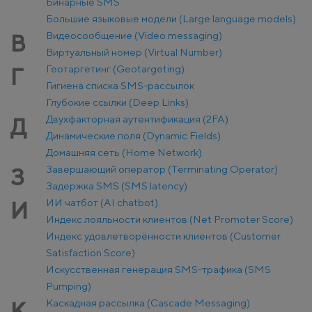
Бинарные SMS
Большие языковые модели (Large language models)
Видеосообщение (Video messaging)
В
Виртуальный номер (Virtual Number)
Геотаргетинг (Geotargeting)
Г
Гигиена списка SMS-рассылок
Глубокие ссылки (Deep Links)
Двухфакторная аутентификация (2FA)
Д
Динамические поля (Dynamic Fields)
Домашняя сеть (Home Network)
Завершающий оператор (Terminating Operator)
З
Задержка SMS (SMS latency)
ИИ чатбот (AI chatbot)
И
Индекс лояльности клиентов (Net Promoter Score)
Индекс удовлетворённости клиентов (Customer
Satisfaction Score)
Искусственная генерация SMS-трафика (SMS
Pumping)
Каскадная рассылка (Cascade Messaging)
К