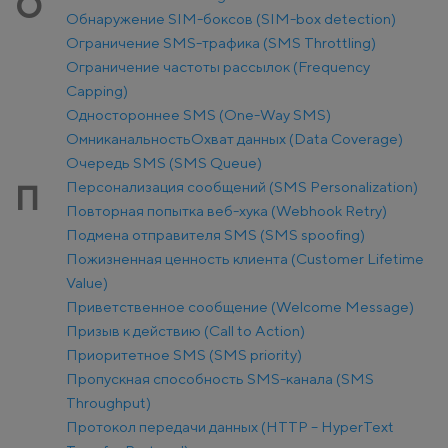
О
Обнаружение SIM-боксов (SIM-box detection)
Ограничение SMS-трафика (SMS Throttling)
Ограничение частоты рассылок (Frequency
Capping)
Одностороннее SMS (One-Way SMS)
Омниканальность
Охват данных (Data Coverage)
Очередь SMS (SMS Queue)
Персонализация сообщений (SMS Personalization)
П
Повторная попытка веб-хука (Webhook Retry)
Подмена отправителя SMS (SMS spoofing)
Пожизненная ценность клиента (Customer Lifetime
Value)
Приветственное сообщение (Welcome Message)
Призыв к действию (Call to Action)
Приоритетное SMS (SMS priority)
Пропускная способность SMS-канала (SMS
Throughput)
Протокол передачи данных (HTTP – HyperText