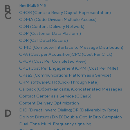
Bind
Bulk SMS
B
CBOR (Concise Binary Object Representation)
C
CDMA (Code Division Multiple Access)
CDN (Content Delivery Network)
CDP (Customer Data Platform)
CDR (Call Detail Record)
CIMD (Computer Interface to Message Distribution)
CPA (Cost per Acquisition)
CPC (Cost Per Click)
CPCV (Cost Per Completed View)
CPE (Cost Per Engagement)
CPM (Cost Per Mille)
CPaaS (Communications Platform as a Service)
CRM software
CTR (Click-Through Rate)
Callback (Обратная связь)
Concatenated Messages
Contact Center as a Service (CCaaS)
Content Delivery Optimization
DID (Direct Inward Dialing)
DR (Deliverability Rate)
D
Do Not Disturb (DND)
Double Opt-In
Drip Campaign
Dual-Tone Multi-Frequency signaling