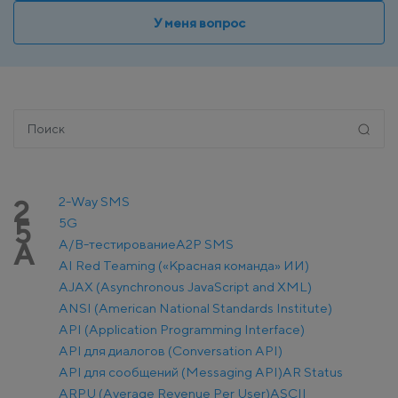
У меня вопрос
2-Way SMS
2
5G
5
A/B-тестирование
A2P SMS
A
AI Red Teaming («Красная команда» ИИ)
AJAX (Asynchronous JavaScript and XML)
ANSI (American National Standards Institute)
API (Application Programming Interface)
API для диалогов (Conversation API)
API для сообщений (Messaging API)
AR Status
ARPU (Average Revenue Per User)
ASCII