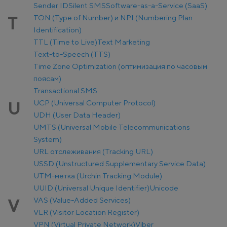
Sender ID
Silent SMS
Software-as-a-Service (SaaS)
TON (Type of Number) и NPI (Numbering Plan
T
Identification)
TTL (Time to Live)
Text Marketing
Text-to-Speech (TTS)
Time Zone Optimization (оптимизация по часовым
поясам)
Transactional SMS
UCP (Universal Computer Protocol)
U
UDH (User Data Header)
UMTS (Universal Mobile Telecommunications
System)
URL отслеживания (Tracking URL)
USSD (Unstructured Supplementary Service Data)
UTM-метка (Urchin Tracking Module)
UUID (Universal Unique Identifier)
Unicode
VAS (Value-Added Services)
V
VLR (Visitor Location Register)
VPN (Virtual Private Network)
Viber