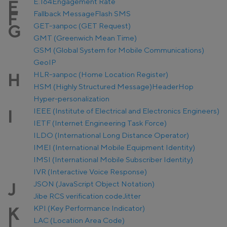
E.164
Engagement Rate
E
Fallback Message
Flash SMS
F
GET-запрос (GET Request)
G
GMT (Greenwich Mean Time)
GSM (Global System for Mobile Communications)
GeoIP
HLR-запрос (Home Location Register)
H
HSM (Highly Structured Message)
Header
Hop
Hyper-personalization
IEEE (Institute of Electrical and Electronics Engineers)
I
IETF (Internet Engineering Task Force)
ILDO (International Long Distance Operator)
IMEI (International Mobile Equipment Identity)
IMSI (International Mobile Subscriber Identity)
IVR (Interactive Voice Response)
JSON (JavaScript Object Notation)
J
Jibe RCS verification code
Jitter
KPI (Key Performance Indicator)
K
LAC (Location Area Code)
L