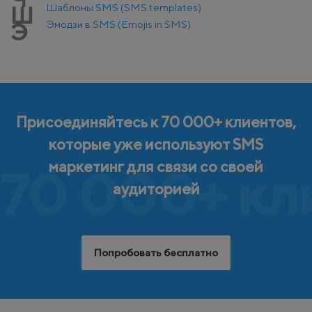
Шаблоны SMS (SMS templates)
Ш
Эмодзи в SMS (Emojis in SMS)
Э
Присоединяйтесь к 70 000+ клиентов,
которые уже используют SMS
маркетинг для связи со своей
70 000+ кл
аудиторией
Попробовать бесплатно