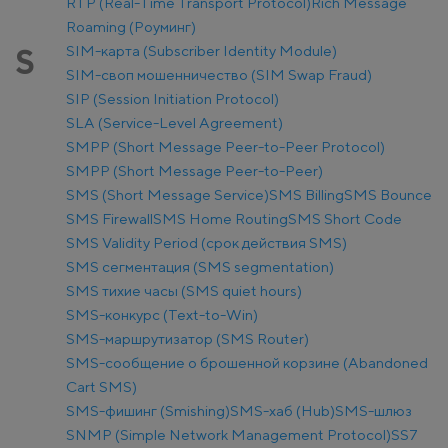
RTP (Real-Time Transport Protocol)
Rich Message
Roaming (Роуминг)
SIM-карта (Subscriber Identity Module)
S
SIM-своп мошенничество (SIM Swap Fraud)
SIP (Session Initiation Protocol)
SLA (Service-Level Agreement)
SMPP (Short Message Peer-to-Peer Protocol)
SMPP (Short Message Peer-to-Peer)
SMS (Short Message Service)
SMS Billing
SMS Bounce
SMS Firewall
SMS Home Routing
SMS Short Code
SMS Validity Period (срок действия SMS)
SMS сегментация (SMS segmentation)
SMS тихие часы (SMS quiet hours)
SMS-конкурс (Text-to-Win)
SMS-маршрутизатор (SMS Router)
SMS-сообщение о брошенной корзине (Abandoned
Cart SMS)
SMS-фишинг (Smishing)
SMS-хаб (Hub)
SMS-шлюз
SNMP (Simple Network Management Protocol)
SS7