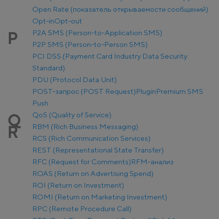
Open Rate (показатель открываемости сообщений)
Opt-in
Opt-out
P2A SMS (Person-to-Application SMS)
P
P2P SMS (Person-to-Person SMS)
PCI DSS (Payment Card Industry Data Security
Standard)
PDU (Protocol Data Unit)
POST-запрос (POST Request)
Plugin
Premium SMS
Push
QoS (Quality of Service)
Q
RBM (Rich Business Messaging)
R
RCS (Rich Communication Services)
REST (Representational State Transfer)
RFC (Request for Comments)
RFM-анализ
ROAS (Return on Advertising Spend)
ROI (Return on Investment)
ROMI (Return on Marketing Investment)
RPC (Remote Procedure Call)