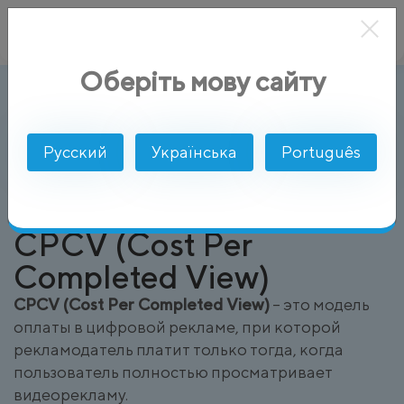
Оберіть мову сайту
CPCV (Cost Per Completed View)
AlphaSMS
Глоссарий
Русский
Українська
Português
CPCV (Cost Per
Completed View)
CPCV (Cost Per Completed View)
– это модель
оплаты в цифровой рекламе, при которой
рекламодатель платит только тогда, когда
пользователь полностью просматривает
видеорекламу.