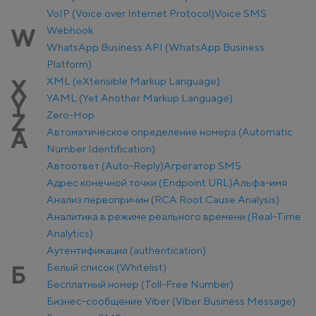
VoIP (Voice over Internet Protocol)
Voice SMS
Webhook
W
WhatsApp Business API (WhatsApp Business
Platform)
XML (eXtensible Markup Language)
X
YAML (Yet Another Markup Language)
Y
Zero-Hop
Z
Автоматическое определение номера (Automatic
А
Number Identification)
Автоответ (Auto-Reply)
Агрегатор SMS
Адрес конечной точки (Endpoint URL)
Альфа-имя
Анализ первопричин (RCA Root Cause Analysis)
Аналитика в режиме реального времени (Real-Time
Analytics)
Аутентификация (authentication)
Белый список (Whitelist)
Б
Бесплатный номер (Toll-Free Number)
Бизнес-сообщение Viber (Viber Business Message)