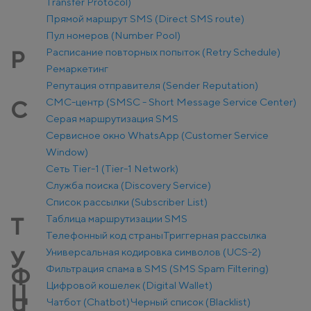
Transfer Protocol)
Прямой маршрут SMS (Direct SMS route)
Пул номеров (Number Pool)
Расписание повторных попыток (Retry Schedule)
Р
Ремаркетинг
Репутация отправителя (Sender Reputation)
СМС-центр (SMSC - Short Message Service Center)
С
Серая маршрутизация SMS
Сервисное окно WhatsApp (Customer Service
Window)
Сеть Tier-1 (Tier-1 Network)
Служба поиска (Discovery Service)
Список рассылки (Subscriber List)
Таблица маршрутизации SMS
Т
Телефонный код страны
Триггерная рассылка
Универсальная кодировка символов (UCS-2)
У
Фильтрация спама в SMS (SMS Spam Filtering)
Ф
Цифровой кошелек (Digital Wallet)
Ц
Чатбот (Chatbot)
Черный список (Blacklist)
Ч