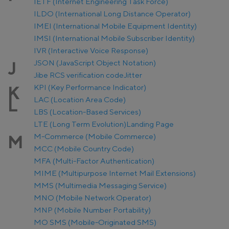
IETF (Internet Engineering Task Force)
ILDO (International Long Distance Operator)
IMEI (International Mobile Equipment Identity)
IMSI (International Mobile Subscriber Identity)
IVR (Interactive Voice Response)
JSON (JavaScript Object Notation)
J
Jibe RCS verification code
Jitter
KPI (Key Performance Indicator)
K
LAC (Location Area Code)
L
LBS (Location-Based Services)
LTE (Long Term Evolution)
Landing Page
M-Commerce (Mobile Commerce)
M
MCC (Mobile Country Code)
MFA (Multi-Factor Authentication)
MIME (Multipurpose Internet Mail Extensions)
MMS (Multimedia Messaging Service)
MNO (Mobile Network Operator)
MNP (Mobile Number Portability)
MO SMS (Mobile-Originated SMS)