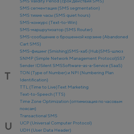
SMS Validity Period (срок действия SMS)
SMS сегментация (SMS segmentation)
SMS тихие часы (SMS quiet hours)
SMS-конкурс (Text-to-Win)
SMS-маршрутизатор (SMS Router)
SMS-сообщение о брошенной корзине (Abandoned
Cart SMS)
SMS-фишинг (Smishing)
SMS-хаб (Hub)
SMS-шлюз
SNMP (Simple Network Management Protocol)
SS7
Sender ID
Silent SMS
Software-as-a-Service (SaaS)
TON (Type of Number) и NPI (Numbering Plan
T
Identification)
TTL (Time to Live)
Text Marketing
Text-to-Speech (TTS)
Time Zone Optimization (оптимизация по часовым
поясам)
Transactional SMS
UCP (Universal Computer Protocol)
U
UDH (User Data Header)