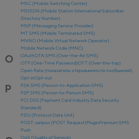
MSC (Mobile Switching Center)
MSISDN (Mobile Station International Subscriber
Directory Number)
MSP (Messaging Service Provider)
MT SMS (Mobile Terminated SMS)
MVNO (Mobile Virtual Network Operator)
Mobile Network Code (MNC)
OAuth
OTA SMS (Over-the-Air SMS)
O
OTP (One-Time Password)
OTT (Over-the-top)
Open Rate (показатель открываемости сообщений)
Opt-in
Opt-out
P2A SMS (Person-to-Application SMS)
P
P2P SMS (Person-to-Person SMS)
PCI DSS (Payment Card Industry Data Security
Standard)
PDU (Protocol Data Unit)
POST-запрос (POST Request)
Plugin
Premium SMS
Push
QoS (Quality of Service)