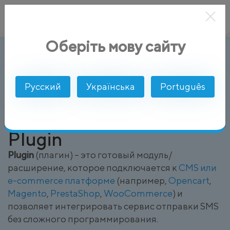
Оберіть мову сайту
Plugin
AlphaSMS
Глоссарий
Русский
Українська
Português
Plugin
Plugin
(плагин) – это готовый модуль/
расширение, которое подключается к
CMS или
e-commerce платформе
(например,
Opencart
,
Magento
,
PrestaShop
,
WooCommerce
) и
позволяет интегрировать сервис отправки SMS
без сложного программирования.