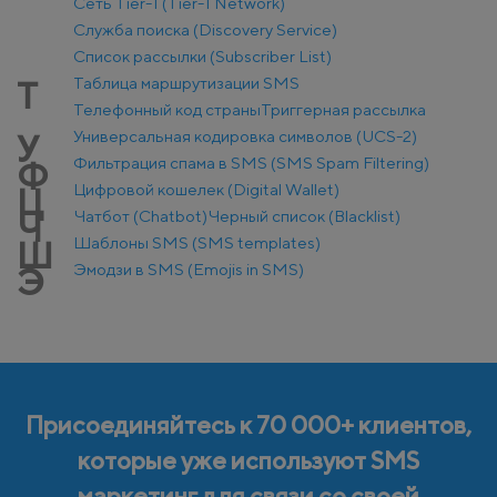
Сеть Tier-1 (Tier-1 Network)
Служба поиска (Discovery Service)
Список рассылки (Subscriber List)
Таблица маршрутизации SMS
Т
Телефонный код страны
Триггерная рассылка
Универсальная кодировка символов (UCS-2)
У
Фильтрация спама в SMS (SMS Spam Filtering)
Ф
Цифровой кошелек (Digital Wallet)
Ц
Чатбот (Chatbot)
Черный список (Blacklist)
Ч
Шаблоны SMS (SMS templates)
Ш
Эмодзи в SMS (Emojis in SMS)
Э
Присоединяйтесь к 70 000+ клиентов,
которые уже используют SMS
маркетинг для связи со своей