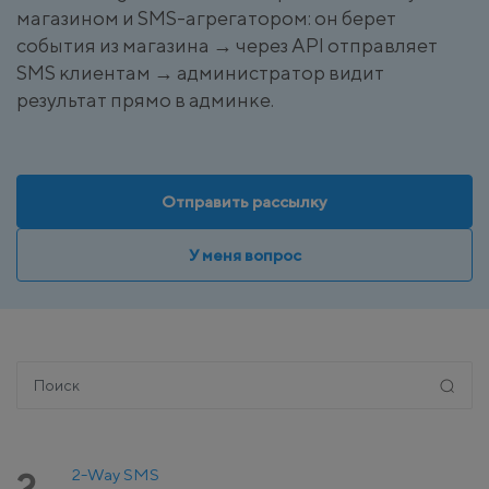
магазином и SMS-агрегатором: он берет
события из магазина → через API отправляет
SMS клиентам → администратор видит
результат прямо в админке.
Отправить рассылку
У меня вопрос
2-Way SMS
2