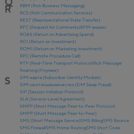
Q
RBM (Rich Business Messaging)
R
RCS (Rich Communication Services)
REST (Representational State Transfer)
RFC (Request for Comments)
RFM-анализ
ROAS (Return on Advertising Spend)
ROI (Return on Investment)
ROMI (Return on Marketing Investment)
RPC (Remote Procedure Call)
RTP (Real-Time Transport Protocol)
Rich Message
Roaming (Роуминг)
SIM-карта (Subscriber Identity Module)
S
SIM-своп мошенничество (SIM Swap Fraud)
SIP (Session Initiation Protocol)
SLA (Service-Level Agreement)
SMPP (Short Message Peer-to-Peer Protocol)
SMPP (Short Message Peer-to-Peer)
SMS (Short Message Service)
SMS Billing
SMS Bounce
SMS Firewall
SMS Home Routing
SMS Short Code