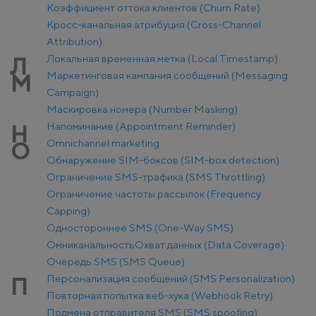
Коэффициент оттока клиентов (Churn Rate)
Кросс-канальная атрибуция (Cross-Channel
Attribution)
Локальная временная метка (Local Timestamp)
Л
Маркетинговая кампания сообщений (Messaging
М
Campaign)
Маскировка номера (Number Masking)
Напоминание (Appointment Reminder)
Н
Оmnichannel marketing
О
Обнаружение SIM-боксов (SIM-box detection)
Ограничение SMS-трафика (SMS Throttling)
Ограничение частоты рассылок (Frequency
Capping)
Одностороннее SMS (One-Way SMS)
Омниканальность
Охват данных (Data Coverage)
Очередь SMS (SMS Queue)
Персонализация сообщений (SMS Personalization)
П
Повторная попытка веб-хука (Webhook Retry)
Подмена отправителя SMS (SMS spoofing)