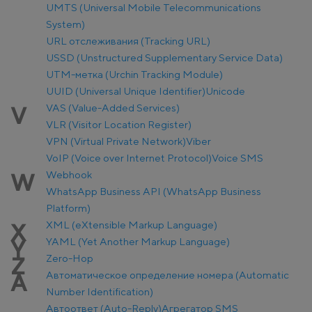
UMTS (Universal Mobile Telecommunications
System)
URL отслеживания (Tracking URL)
USSD (Unstructured Supplementary Service Data)
UTM-метка (Urchin Tracking Module)
UUID (Universal Unique Identifier)
Unicode
VAS (Value-Added Services)
V
VLR (Visitor Location Register)
VPN (Virtual Private Network)
Viber
VoIP (Voice over Internet Protocol)
Voice SMS
Webhook
W
WhatsApp Business API (WhatsApp Business
Platform)
XML (eXtensible Markup Language)
X
YAML (Yet Another Markup Language)
Y
Zero-Hop
Z
Автоматическое определение номера (Automatic
А
Number Identification)
Автоответ (Auto-Reply)
Агрегатор SMS