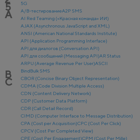
5G
5
A/B-тестирование
A2P SMS
A
AI Red Teaming («Красная команда» ИИ)
AJAX (Asynchronous JavaScript and XML)
ANSI (American National Standards Institute)
API (Application Programming Interface)
API для диалогов (Conversation API)
API для сообщений (Messaging API)
AR Status
ARPU (Average Revenue Per User)
ASCII
Bind
Bulk SMS
B
CBOR (Concise Binary Object Representation)
C
CDMA (Code Division Multiple Access)
CDN (Content Delivery Network)
CDP (Customer Data Platform)
CDR (Call Detail Record)
CIMD (Computer Interface to Message Distribution)
CPA (Cost per Acquisition)
CPC (Cost Per Click)
CPCV (Cost Per Completed View)
CPE (Cost Per Engagement)
CPM (Cost Per Mille)