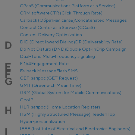
CPaaS (Communications Platform as a Service)
CRM software
CTR (Click-Through Rate)
Callback (Обратная связь)
Concatenated Messages
Contact Center as a Service (CCaaS)
Content Delivery Optimization
DID (Direct Inward Dialing)
DR (Deliverability Rate)
D
Do Not Disturb (DND)
Double Opt-In
Drip Campaign
Dual-Tone Multi-Frequency signaling
E.164
Engagement Rate
E
Fallback Message
Flash SMS
F
GET-запрос (GET Request)
G
GMT (Greenwich Mean Time)
GSM (Global System for Mobile Communications)
GeoIP
HLR-запрос (Home Location Register)
H
HSM (Highly Structured Message)
Header
Hop
Hyper-personalization
IEEE (Institute of Electrical and Electronics Engineers)
I