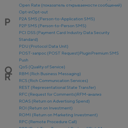
Open Rate (показатель открываемости сообщений)
Opt-in
Opt-out
P2A SMS (Person-to-Application SMS)
P
P2P SMS (Person-to-Person SMS)
PCI DSS (Payment Card Industry Data Security
Standard)
PDU (Protocol Data Unit)
POST-запрос (POST Request)
Plugin
Premium SMS
Push
QoS (Quality of Service)
Q
RBM (Rich Business Messaging)
R
RCS (Rich Communication Services)
REST (Representational State Transfer)
RFC (Request for Comments)
RFM-анализ
ROAS (Return on Advertising Spend)
ROI (Return on Investment)
ROMI (Return on Marketing Investment)
RPC (Remote Procedure Call)