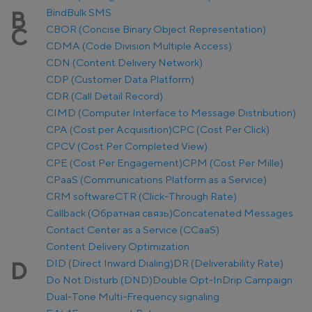
Bind
Bulk SMS
B
CBOR (Concise Binary Object Representation)
C
CDMA (Code Division Multiple Access)
CDN (Content Delivery Network)
CDP (Customer Data Platform)
CDR (Call Detail Record)
CIMD (Computer Interface to Message Distribution)
CPA (Cost per Acquisition)
CPC (Cost Per Click)
CPCV (Cost Per Completed View)
CPE (Cost Per Engagement)
CPM (Cost Per Mille)
CPaaS (Communications Platform as a Service)
CRM software
CTR (Click-Through Rate)
Callback (Обратная связь)
Concatenated Messages
Contact Center as a Service (CCaaS)
Content Delivery Optimization
DID (Direct Inward Dialing)
DR (Deliverability Rate)
D
Do Not Disturb (DND)
Double Opt-In
Drip Campaign
Dual-Tone Multi-Frequency signaling