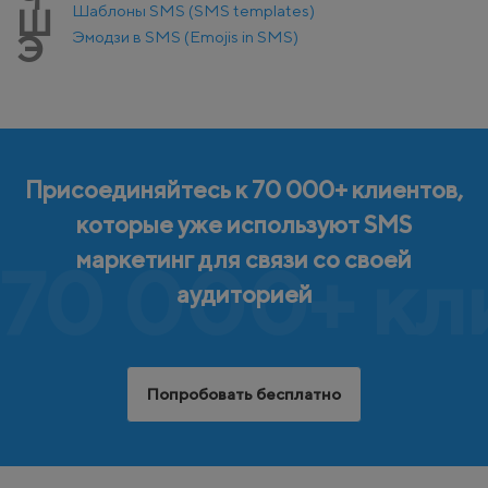
Шаблоны SMS (SMS templates)
Ш
Эмодзи в SMS (Emojis in SMS)
Э
Присоединяйтесь к 70 000+ клиентов,
которые уже используют SMS
маркетинг для связи со своей
70 000+ кл
аудиторией
Попробовать бесплатно