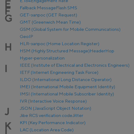
E.164
Engagement Rate
E
Fallback Message
Flash SMS
F
GET-запрос (GET Request)
G
GMT (Greenwich Mean Time)
GSM (Global System for Mobile Communications)
GeoIP
HLR-запрос (Home Location Register)
H
HSM (Highly Structured Message)
Header
Hop
Hyper-personalization
IEEE (Institute of Electrical and Electronics Engineers)
I
IETF (Internet Engineering Task Force)
ILDO (International Long Distance Operator)
IMEI (International Mobile Equipment Identity)
IMSI (International Mobile Subscriber Identity)
IVR (Interactive Voice Response)
JSON (JavaScript Object Notation)
J
Jibe RCS verification code
Jitter
KPI (Key Performance Indicator)
K
LAC (Location Area Code)
L