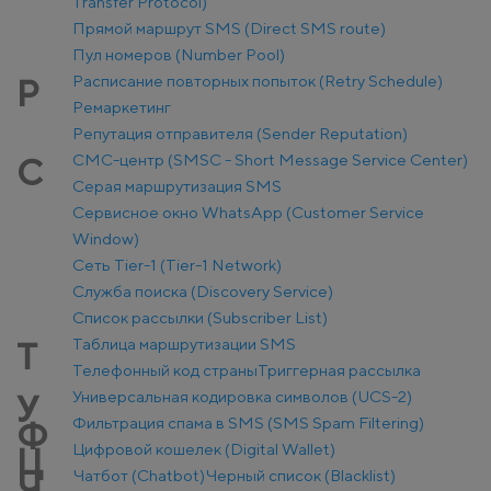
Transfer Protocol)
Прямой маршрут SMS (Direct SMS route)
Пул номеров (Number Pool)
Расписание повторных попыток (Retry Schedule)
Р
Ремаркетинг
Репутация отправителя (Sender Reputation)
СМС-центр (SMSC - Short Message Service Center)
С
Серая маршрутизация SMS
Сервисное окно WhatsApp (Customer Service
Window)
Сеть Tier-1 (Tier-1 Network)
Служба поиска (Discovery Service)
Список рассылки (Subscriber List)
Таблица маршрутизации SMS
Т
Телефонный код страны
Триггерная рассылка
Универсальная кодировка символов (UCS-2)
У
Фильтрация спама в SMS (SMS Spam Filtering)
Ф
Цифровой кошелек (Digital Wallet)
Ц
Чатбот (Chatbot)
Черный список (Blacklist)
Ч