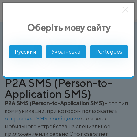
Оберіть мову сайту
P2A SMS (Person-to-Application SMS
AlphaSMS
Глоссарий
Русский
Українська
Português
P2A SMS (Person-to-
Application SMS)
P2A SMS (Person-to-Application SMS)
– это тип
коммуникации, при котором пользователь
отправляет SMS-сообщение
со своего
мобильного устройства на специальное
приложение или сервис. Это позволяет