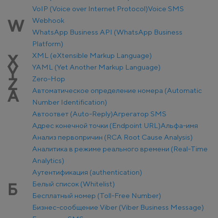
VoIP (Voice over Internet Protocol)
Voice SMS
Webhook
W
WhatsApp Business API (WhatsApp Business
Platform)
XML (eXtensible Markup Language)
X
YAML (Yet Another Markup Language)
Y
Zero-Hop
Z
Автоматическое определение номера (Automatic
А
Number Identification)
Автоответ (Auto-Reply)
Агрегатор SMS
Адрес конечной точки (Endpoint URL)
Альфа-имя
Анализ первопричин (RCA Root Cause Analysis)
Аналитика в режиме реального времени (Real-Time
Analytics)
Аутентификация (authentication)
Белый список (Whitelist)
Б
Бесплатный номер (Toll-Free Number)
Бизнес-сообщение Viber (Viber Business Message)