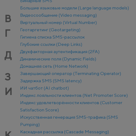
Бинарные SMS
Большие языковые модели (Large language models)
Видеосообщение (Video messaging)
В
Виртуальный номер (Virtual Number)
Геотаргетинг (Geotargeting)
Г
Гигиена списка SMS-рассылок
Глубокие ссылки (Deep Links)
Двухфакторная аутентификация (2FA)
Д
Динамические поля (Dynamic Fields)
Домашняя сеть (Home Network)
Завершающий оператор (Terminating Operator)
З
Задержка SMS (SMS latency)
ИИ чатбот (AI chatbot)
И
Индекс лояльности клиентов (Net Promoter Score)
Индекс удовлетворённости клиентов (Customer
Satisfaction Score)
Искусственная генерация SMS-трафика (SMS
Pumping)
Каскадная рассылка (Cascade Messaging)
К