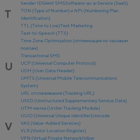
Sender ID
Silent SMS
Software-as-a-Service (SaaS)
TON (Type of Number) и NPI (Numbering Plan
T
Identification)
TTL (Time to Live)
Text Marketing
Text-to-Speech (TTS)
Time Zone Optimization (оптимизация по часовым
поясам)
Transactional SMS
UCP (Universal Computer Protocol)
U
UDH (User Data Header)
UMTS (Universal Mobile Telecommunications
System)
URL отслеживания (Tracking URL)
USSD (Unstructured Supplementary Service Data)
UTM-метка (Urchin Tracking Module)
UUID (Universal Unique Identifier)
Unicode
VAS (Value-Added Services)
V
VLR (Visitor Location Register)
VPN (Virtual Private Network)
Viber