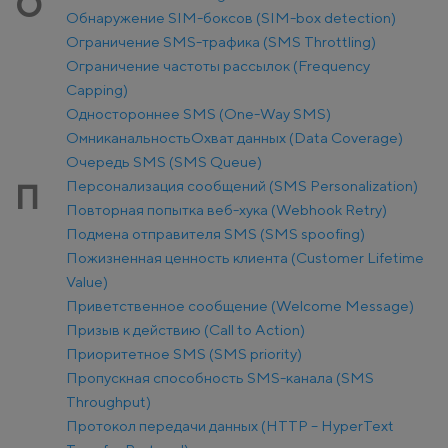
О
Обнаружение SIM-боксов (SIM-box detection)
Ограничение SMS-трафика (SMS Throttling)
Ограничение частоты рассылок (Frequency
Capping)
Одностороннее SMS (One-Way SMS)
Омниканальность
Охват данных (Data Coverage)
Очередь SMS (SMS Queue)
Персонализация сообщений (SMS Personalization)
П
Повторная попытка веб-хука (Webhook Retry)
Подмена отправителя SMS (SMS spoofing)
Пожизненная ценность клиента (Customer Lifetime
Value)
Приветственное сообщение (Welcome Message)
Призыв к действию (Call to Action)
Приоритетное SMS (SMS priority)
Пропускная способность SMS-канала (SMS
Throughput)
Протокол передачи данных (HTTP – HyperText