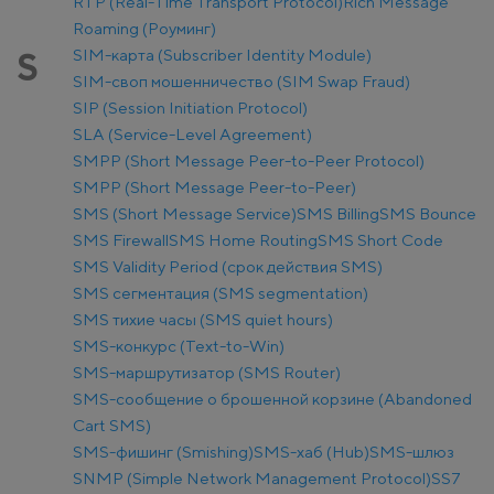
RTP (Real-Time Transport Protocol)
Rich Message
Roaming (Роуминг)
SIM-карта (Subscriber Identity Module)
S
SIM-своп мошенничество (SIM Swap Fraud)
SIP (Session Initiation Protocol)
SLA (Service-Level Agreement)
SMPP (Short Message Peer-to-Peer Protocol)
SMPP (Short Message Peer-to-Peer)
SMS (Short Message Service)
SMS Billing
SMS Bounce
SMS Firewall
SMS Home Routing
SMS Short Code
SMS Validity Period (срок действия SMS)
SMS сегментация (SMS segmentation)
SMS тихие часы (SMS quiet hours)
SMS-конкурс (Text-to-Win)
SMS-маршрутизатор (SMS Router)
SMS-сообщение о брошенной корзине (Abandoned
Cart SMS)
SMS-фишинг (Smishing)
SMS-хаб (Hub)
SMS-шлюз
SNMP (Simple Network Management Protocol)
SS7