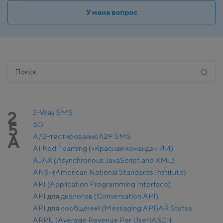
У меня вопрос
2-Way SMS
2
5G
5
A/B-тестирование
A2P SMS
A
AI Red Teaming («Красная команда» ИИ)
AJAX (Asynchronous JavaScript and XML)
ANSI (American National Standards Institute)
API (Application Programming Interface)
API для диалогов (Conversation API)
API для сообщений (Messaging API)
AR Status
ARPU (Average Revenue Per User)
ASCII