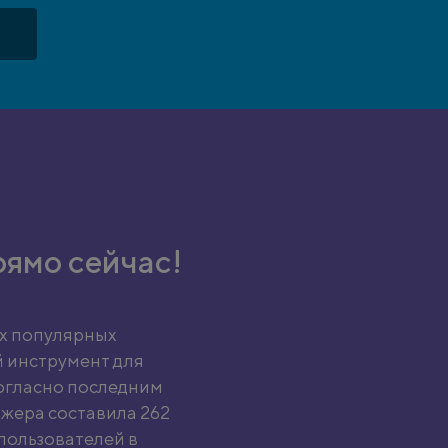
рямо сейчас!
ых популярных
 инструмент для
огласно последним
жера составила 262
 пользователей в