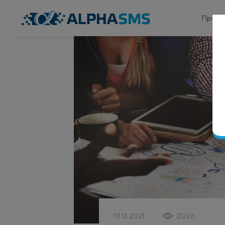
Проду
01.12.2021
21226