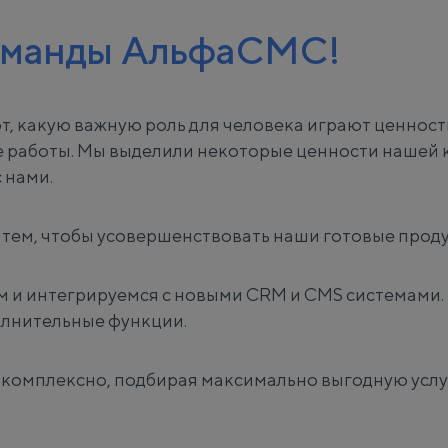
оманды АльфаСМС!
, какую важную роль для человека играют ценнос
е работы. Мы выделили некоторые ценности нашей 
 нами.
д тем, чтобы усовершенствовать наши готовые проду
нем и интегрируемся с новыми CRM и CMS системами
олнительные функции.
а комплексно, подбирая максимально выгодную услу