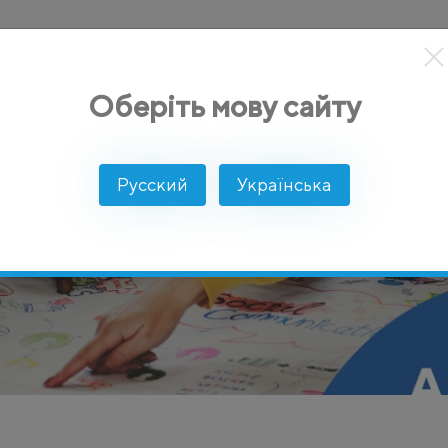
кты
Решение
Интеграции
Цены
Разработчикам
Оберіть мову сайту
Русский
Українська