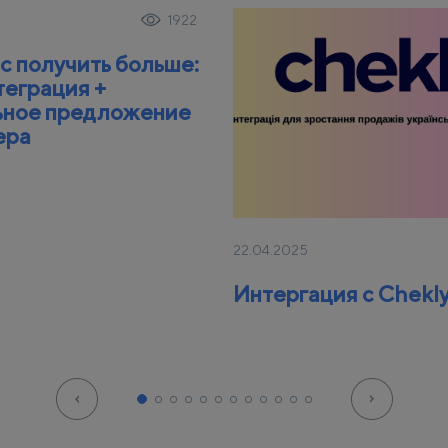
1922
с получить больше:
теграция +
ьное предложение
ера
22.04.2025
Интергация с Chekl