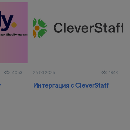
26.03.2025
4053
1843
y
Интергация с CleverStaff