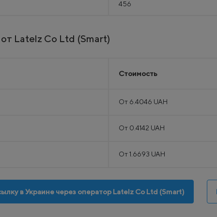
456
т Latelz Co Ltd (Smart)
Стоимость
От 6.4046 UAH
От 0.4142 UAH
От 1.6693 UAH
ылку в Украине через оператор Latelz Co Ltd (Smart)