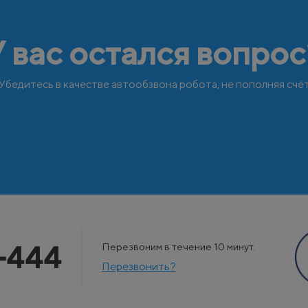
У вас остался вопрос
Убедитесь в качестве автообзвона робота, не пополняя счё
-444
Перезвоним в течение 10 минут.
Перезвонить?