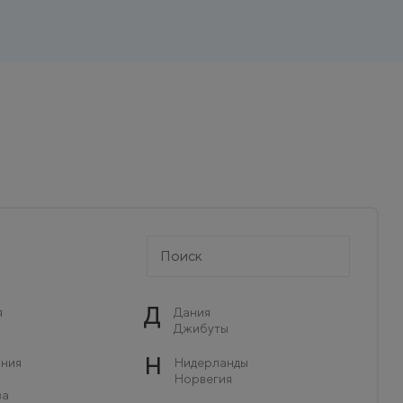
Д
я
Дания
Джибуты
Н
ния
Нидерланды
Норвегия
ва