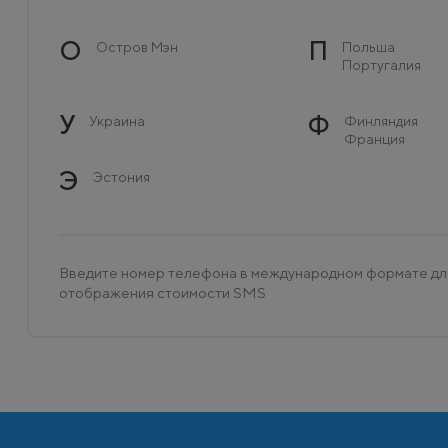
О
П
Остров Мэн
Польша
Португалия
У
Ф
Украина
Финляндия
Франция
Э
Эстония
Введите номер телефона в международном формате дл
отображения стоимости SMS