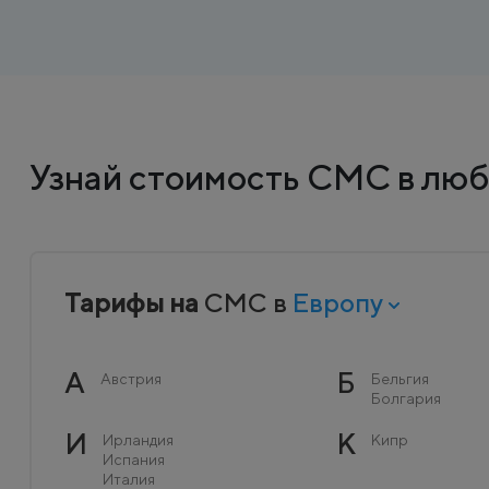
Узнай стоимость СМС в люб
Тарифы на
СМС в
Европу
А
Б
Австрия
Бельгия
Болгария
И
К
Ирландия
Кипр
Испания
Италия