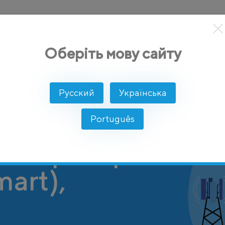
кты
Решение
Интеграции
Цены
Разработчикам
Оберіть мову сайту
Русский
Українська
Português
 оператор
mart),