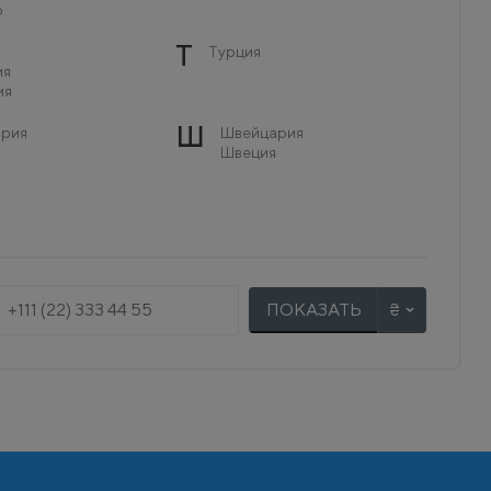
о
Т
Турция
ия
ия
Ш
рия
Швейцария
Швеция
ПОКАЗАТЬ