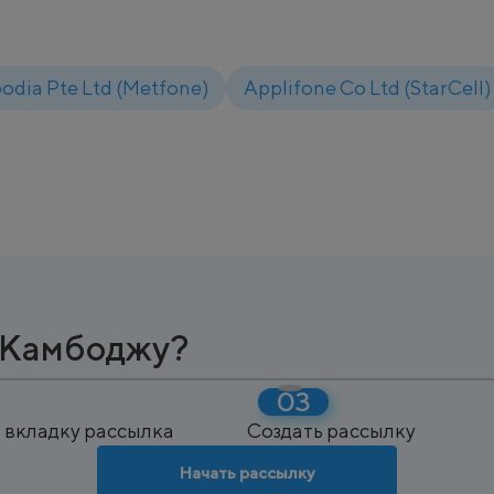
odia Pte Ltd (Metfone)
Applifone Co Ltd (StarCell)
в Камбоджу?
 вкладку рассылка
Создать рассылку
Начать рассылку