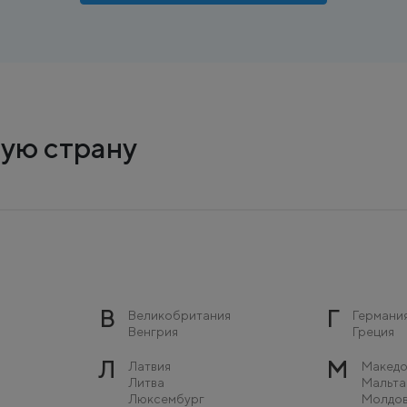
ую страну
В
Г
Великобритания
Германи
Венгрия
Греция
Л
М
Латвия
Македо
Литва
Мальта
Люксембург
Молдо