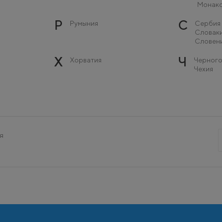
Монак
Р
С
Румыния
Сербия
Словак
Словен
Х
Ч
Хорватия
Черного
Чехия
я