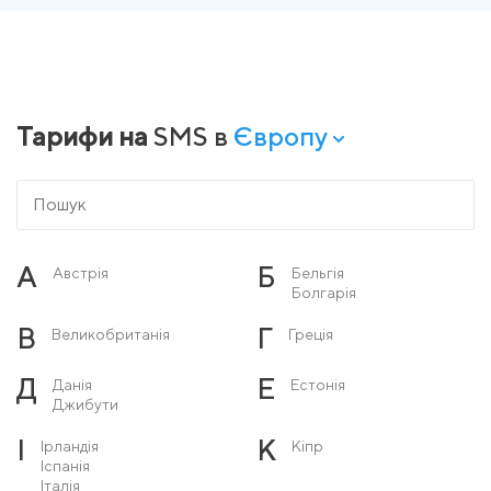
Тарифи на
SMS в
Європу
А
Б
Австрія
Бельгія
Болгарія
В
Г
Великобританія
Греція
Д
Е
Данія
Естонія
Джибути
І
К
Ірландія
Кіпр
Іспанія
Італія