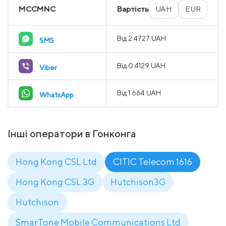
MCCMNC
Вартість
UAH
EUR
Від 2.4727 UAH
SMS
Від 0.4129 UAH
Viber
Від 1.664 UAH
WhatsApp
Інші оператори в Гонконга
Hong Kong CSL Ltd
CITIC Telecom 1616
Hong Kong CSL 3G
Hutchison3G
Hutchison
SmarTone Mobile Communications Ltd