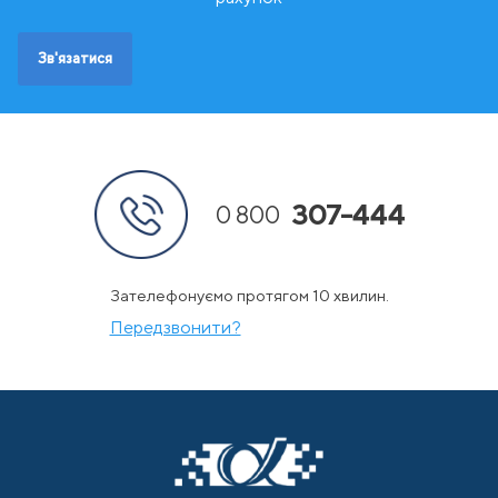
Швеція
Зв'язатися
307-444
0 800
Зателефонуємо протягом 10 хвилин.
Передзвонити?