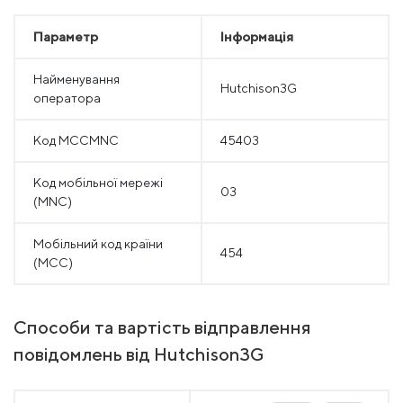
Параметр
Інформація
Найменування
Hutchison3G
оператора
Код MCCMNC
45403
Код мобільної мережі
03
(MNC)
Мобільний код країни
454
(MCC)
Способи та вартість відправлення
повідомлень від Hutchison3G