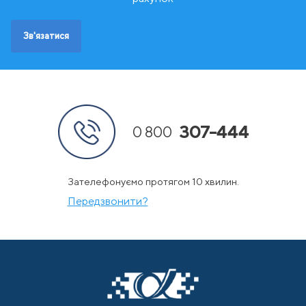
Швеція
Зв'язатися
307-444
0 800
Зателефонуємо протягом 10 хвилин.
Передзвонити?