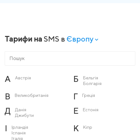
Тарифи на
SMS в
Європу
А
Б
Австрія
Бельгія
Болгарія
В
Г
Великобританія
Греція
Д
Е
Данія
Естонія
Джибути
І
К
Ірландія
Кіпр
Іспанія
Італія