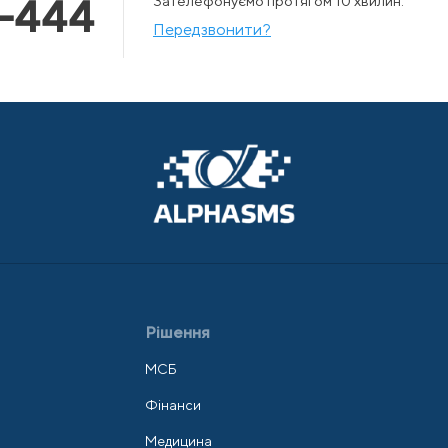
-444
Зателефонуємо протягом 10 хвилин.
Передзвонити?
Рішення
МСБ
Фінанси
Медицина