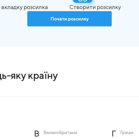
 вкладку розсилка
Створити розсилку
Почати розсилку
ь-яку країну
В
Г
Великобританія
Греція