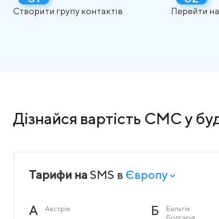
Створити групу контактів
Перейти на
Дізнайся вартість СМС у буд
Тарифи на
SMS в
Європу
А
Б
Австрія
Бельгія
Болгарія