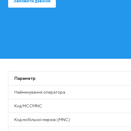
Замовити дзвінок
Параметр
Найменування оператора
Код MCCMNC
Код мобільної мережі (MNC)