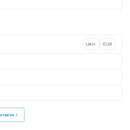
UAH
EUR
нтакти