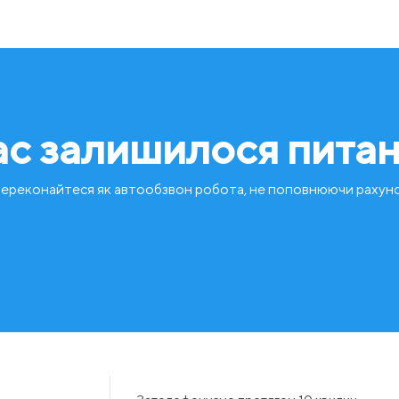
ас залишилося пита
ереконайтеся як автообзвон робота, не поповнюючи рахун