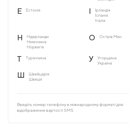
Е
І
Естонія
Ірландія
Іспанія
Італія
Н
О
Нідерланди
Острів Мен
Німеччина
Норвегія
Т
У
Туреччина
Угорщина
Україна
Ш
Швейцарія
Швеція
Введіть номер телефону в міжнародному форматі для
відображення вартості SMS