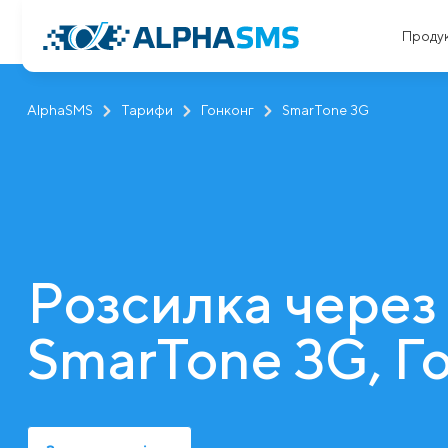
Проду
AlphaSMS
Тарифи
Гонконг
SmarTone 3G
Розсилка через
SmarTone 3G, Г