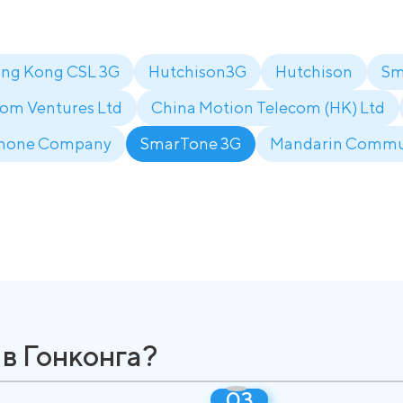
ng Kong CSL 3G
Hutchison3G
Hutchison
Sm
com Ventures Ltd
China Motion Telecom (HK) Ltd
phone Company
SmarTone 3G
Mandarin Commun
 в Гонконга?