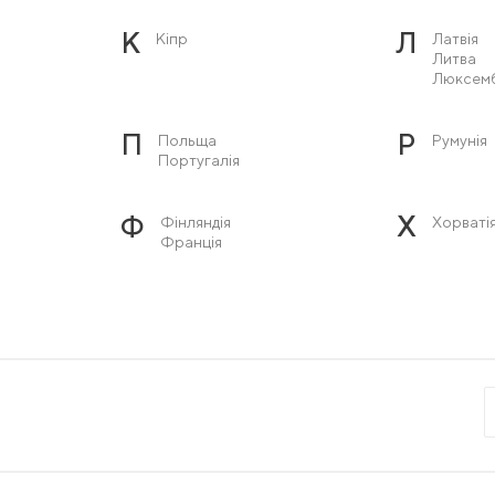
К
Л
Кіпр
Латвія
Литва
Люксем
П
Р
Польща
Румунія
Португалія
Ф
Х
Фінляндія
Хорваті
Франція