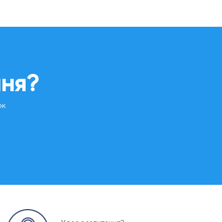
ння?
ок