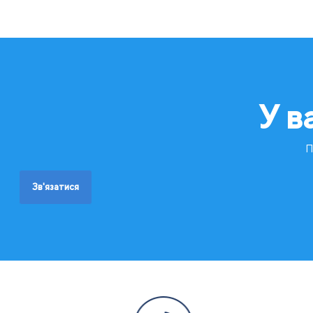
У в
П
Зв'язатися