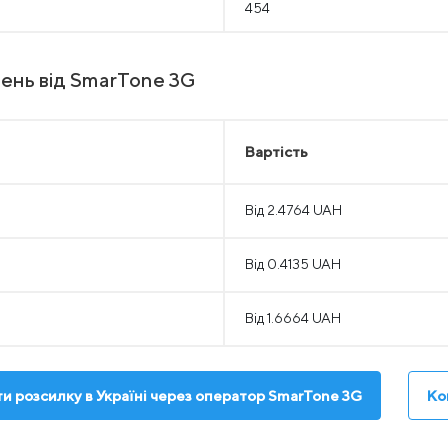
454
лень від SmarTone 3G
Вартість
Від 2.4764 UAH
Від 0.4135 UAH
Від 1.6664 UAH
и розсилку в Україні через оператор SmarTone 3G
Ко