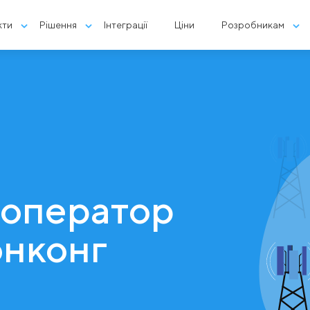
кти
Рішення
Інтеграції
Ціни
Розробникам
 оператор
онконг