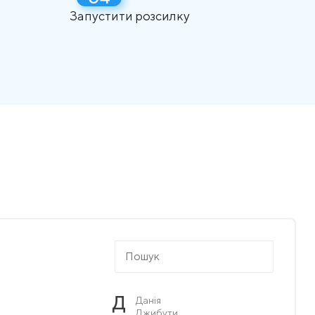
Запустити розсилку
Д
Данія
Джибути