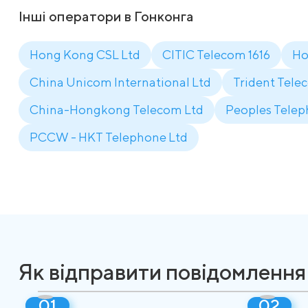
Інші оператори в Гонконга
Hong Kong CSL Ltd
CITIC Telecom 1616
Ho
China Unicom International Ltd
Trident Tele
China-Hongkong Telecom Ltd
Peoples Tele
PCCW - HKT Telephone Ltd
Як відправити повідомлення