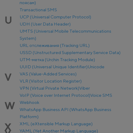
поясам)
Transactional SMS
UCP (Universal Computer Protocol)
U
UDH (User Data Header)
UMTS (Universal Mobile Telecommunications
System)
URL отслеживания (Tracking URL)
USSD (Unstructured Supplementary Service Data)
UTM-метка (Urchin Tracking Module)
UUID (Universal Unique Identifier)
Unicode
VAS (Value-Added Services)
V
VLR (Visitor Location Register)
VPN (Virtual Private Network)
Viber
VoIP (Voice over Internet Protocol)
Voice SMS
Webhook
W
WhatsApp Business API (WhatsApp Business
Platform)
XML (eXtensible Markup Language)
X
YAML (Yet Another Markup Language)