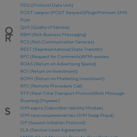
PDU (Protocol Data Unit)
POST-запрос (POST Request)
Plugin
Premium SMS
Push
QoS (Quality of Service)
Q
RBM (Rich Business Messaging)
R
RCS (Rich Communication Services)
REST (Representational State Transfer)
RFC (Request for Comments)
RFM-анализ
ROAS (Return on Advertising Spend)
ROI (Return on Investment)
ROMI (Return on Marketing Investment)
RPC (Remote Procedure Call)
RTP (Real-Time Transport Protocol)
Rich Message
Roaming (Роуминг)
SIM-карта (Subscriber Identity Module)
S
SIM-своп мошенничество (SIM Swap Fraud)
SIP (Session Initiation Protocol)
SLA (Service-Level Agreement)