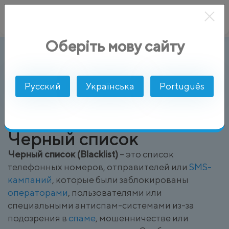
Оберіть мову сайту
Черный список (Blacklist)
AlphaSMS
Глоссарий
Русский
Українська
Português
Черный список
Черный список (Blacklist)
– это список
телефонных номеров, отправителей или
SMS-
кампаний
, которые были заблокированы
операторами
, пользователями или
специальными антиспам-системами из-за
подозрения в
спаме
, мошенничестве или