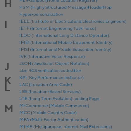
HLR-запрос (Home Location Register)
H
HSM (Highly Structured Message)
Header
Hop
Hyper-personalization
IEEE (Institute of Electrical and Electronics Engineers)
I
IETF (Internet Engineering Task Force)
ILDO (International Long Distance Operator)
IMEI (International Mobile Equipment Identity)
IMSI (International Mobile Subscriber Identity)
IVR (Interactive Voice Response)
JSON (JavaScript Object Notation)
J
Jibe RCS verification code
Jitter
KPI (Key Performance Indicator)
K
LAC (Location Area Code)
L
LBS (Location-Based Services)
LTE (Long Term Evolution)
Landing Page
M-Commerce (Mobile Commerce)
M
MCC (Mobile Country Code)
MFA (Multi-Factor Authentication)
MIME (Multipurpose Internet Mail Extensions)