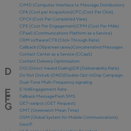
CIMD (Computer Interface to Message Distribution)
CPA (Cost per Acquisition)
CPC (Cost Per Click)
CPCV (Cost Per Completed View)
CPE (Cost Per Engagement)
CPM (Cost Per Mille)
CPaaS (Communications Platform as a Service)
CRM software
CTR (Click-Through Rate)
Callback (Обратная связь)
Concatenated Messages
Contact Center as a Service (CCaaS)
Content Delivery Optimization
DID (Direct Inward Dialing)
DR (Deliverability Rate)
D
Do Not Disturb (DND)
Double Opt-In
Drip Campaign
Dual-Tone Multi-Frequency signaling
E.164
Engagement Rate
E
Fallback Message
Flash SMS
F
GET-запрос (GET Request)
G
GMT (Greenwich Mean Time)
GSM (Global System for Mobile Communications)
GeoIP