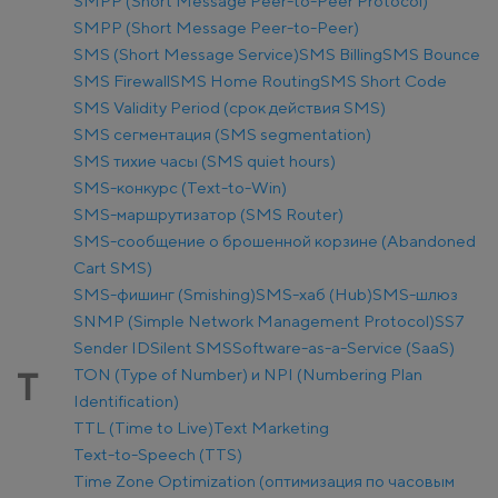
SMPP (Short Message Peer-to-Peer Protocol)
SMPP (Short Message Peer-to-Peer)
SMS (Short Message Service)
SMS Billing
SMS Bounce
SMS Firewall
SMS Home Routing
SMS Short Code
SMS Validity Period (срок действия SMS)
SMS сегментация (SMS segmentation)
SMS тихие часы (SMS quiet hours)
SMS-конкурс (Text-to-Win)
SMS-маршрутизатор (SMS Router)
SMS-сообщение о брошенной корзине (Abandoned
Cart SMS)
SMS-фишинг (Smishing)
SMS-хаб (Hub)
SMS-шлюз
SNMP (Simple Network Management Protocol)
SS7
Sender ID
Silent SMS
Software-as-a-Service (SaaS)
TON (Type of Number) и NPI (Numbering Plan
T
Identification)
TTL (Time to Live)
Text Marketing
Text-to-Speech (TTS)
Time Zone Optimization (оптимизация по часовым