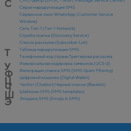
СМС-центр (SMSC - Short Message Service Center)
С
Серая маршрутизация SMS
Сервисное окно WhatsApp (Customer Service
Window)
Сеть Tier-1 (Tier-1 Network)
Служба поиска (Discovery Service)
Список рассылки (Subscriber List)
Таблица маршрутизации SMS
Т
Телефонный код страны
Триггерная рассылка
Универсальная кодировка символов (UCS-2)
У
Фильтрация спама в SMS (SMS Spam Filtering)
Ф
Цифровой кошелек (Digital Wallet)
Ц
Чатбот (Chatbot)
Черный список (Blacklist)
Ч
Шаблоны SMS (SMS templates)
Ш
Эмодзи в SMS (Emojis in SMS)
Э