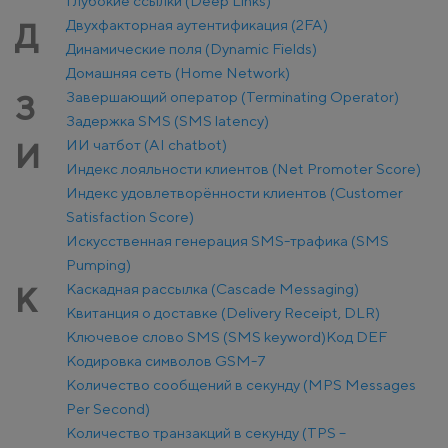
Глубокие ссылки (Deep Links)
Двухфакторная аутентификация (2FA)
Д
Динамические поля (Dynamic Fields)
Домашняя сеть (Home Network)
Завершающий оператор (Terminating Operator)
З
Задержка SMS (SMS latency)
ИИ чатбот (AI chatbot)
И
Индекс лояльности клиентов (Net Promoter Score)
Индекс удовлетворённости клиентов (Customer
Satisfaction Score)
Искусственная генерация SMS-трафика (SMS
Pumping)
Каскадная рассылка (Cascade Messaging)
К
Квитанция о доставке (Delivery Receipt, DLR)
Ключевое слово SMS (SMS keyword)
Код DEF
Кодировка символов GSM-7
Количество сообщений в секунду (MPS Messages
Per Second)
Количество транзакций в секунду (TPS –