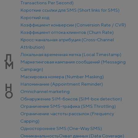
Transactions Per Second)
Короткие ссылки для SMS (Short links for SMS)
Короткий код
Коэффициент конверсии (Conversion Rate / CVR)
Коэффициент оттока клиентов (Churn Rate)
Кросс-канальная атрибуция (Cross-Channel
Attribution)
Локальная временная метка (Local Timestamp)
Л
Маркетинговая кампания сообщений (Messaging
М
Campaign)
Маскировка номера (Number Masking)
Напоминание (Appointment Reminder)
Н
Оmnichannel marketing
О
Обнаружение SIM-боксов (SIM-box detection)
Ограничение SMS-трафика (SMS Throttling)
Ограничение частоты рассылок (Frequency
Capping)
Одностороннее SMS (One-Way SMS)
Омниканальность
Охват данных (Data Coverage)