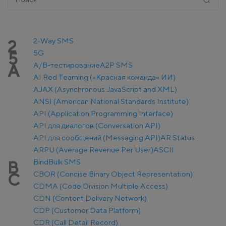
2-Way SMS
2
5G
5
A/B-тестирование
A2P SMS
A
AI Red Teaming («Красная команда» ИИ)
AJAX (Asynchronous JavaScript and XML)
ANSI (American National Standards Institute)
API (Application Programming Interface)
API для диалогов (Conversation API)
API для сообщений (Messaging API)
AR Status
ARPU (Average Revenue Per User)
ASCII
Bind
Bulk SMS
B
CBOR (Concise Binary Object Representation)
C
CDMA (Code Division Multiple Access)
CDN (Content Delivery Network)
CDP (Customer Data Platform)
CDR (Call Detail Record)