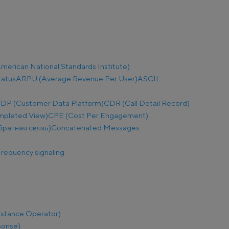
merican National Standards Institute)
tatus
ARPU (Average Revenue Per User)
ASCII
DP (Customer Data Platform)
CDR (Call Detail Record)
mpleted View)
CPE (Cost Per Engagement)
братная связь)
Concatenated Messages
requency signaling
istance Operator)
ponse)