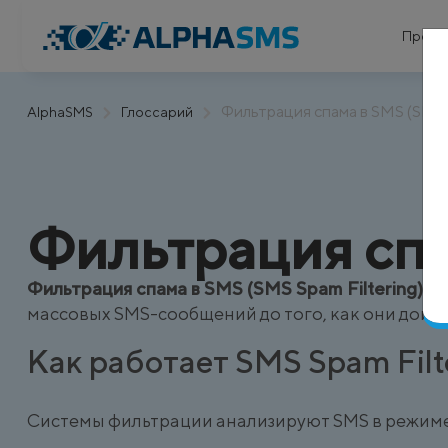
Проду
Фильтрация спама в SMS (SMS S
AlphaSMS
Глоссарий
Фильтрация спа
Фильтрация спама в SMS (SMS Spam Filtering)
– 
массовых SMS-сообщений до того, как они дойду
Как работает SMS Spam Filt
Системы фильтрации анализируют SMS в режиме 