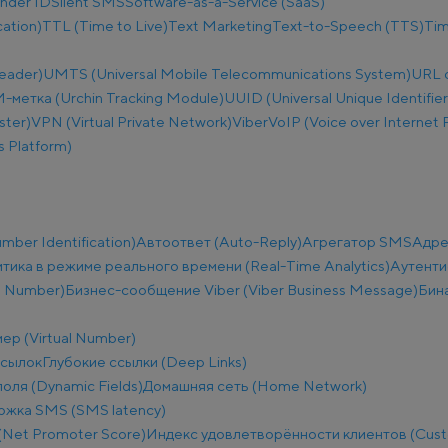
nder ID
Silent SMS
Software-as-a-Service (SaaS)
ation)
TTL (Time to Live)
Text Marketing
Text-to-Speech (TTS)
Tim
eader)
UMTS (Universal Mobile Telecommunications System)
URL 
метка (Urchin Tracking Module)
UUID (Universal Unique Identifier
ster)
VPN (Virtual Private Network)
Viber
VoIP (Voice over Internet 
 Platform)
ber Identification)
Автоответ (Auto-Reply)
Агрегатор SMS
Адре
тика в режиме реального времени (Real-Time Analytics)
Аутенти
e Number)
Бизнес-сообщение Viber (Viber Business Message)
Бин
ер (Virtual Number)
ссылок
Глубокие ссылки (Deep Links)
оля (Dynamic Fields)
Домашняя сеть (Home Network)
ржка SMS (SMS latency)
(Net Promoter Score)
Индекс удовлетворённости клиентов (Custo