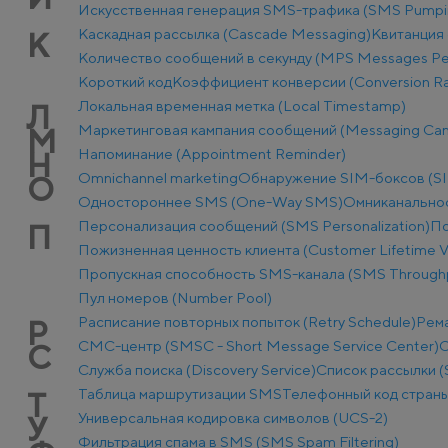
Искусственная генерация SMS-трафика (SMS Pumpi
Каскадная рассылка (Cascade Messaging)
Квитанция 
К
Количество сообщений в секунду (MPS Messages Pe
Короткий код
Коэффициент конверсии (Conversion Ra
Локальная временная метка (Local Timestamp)
Л
Маркетинговая кампания сообщений (Messaging Ca
М
Напоминание (Appointment Reminder)
Н
Оmnichannel marketing
Обнаружение SIM-боксов (SI
О
Одностороннее SMS (One-Way SMS)
Омниканально
Персонализация сообщений (SMS Personalization)
По
П
Пожизненная ценность клиента (Customer Lifetime V
Пропускная способность SMS-канала (SMS Through
Пул номеров (Number Pool)
Расписание повторных попыток (Retry Schedule)
Рем
Р
СМС-центр (SMSC - Short Message Service Center)
С
С
Служба поиска (Discovery Service)
Список рассылки (S
Таблица маршрутизации SMS
Телефонный код стран
Т
Универсальная кодировка символов (UCS-2)
У
Фильтрация спама в SMS (SMS Spam Filtering)