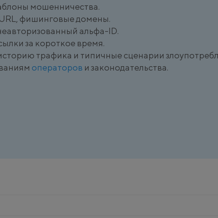
шаблоны мошенничества.
 URL, фишинговые домены.
неавторизованный альфа-ID.
сылки за короткое время.
историю трафика и типичные сценарии злоупотребл
ованиям
операторов
и законодательства.