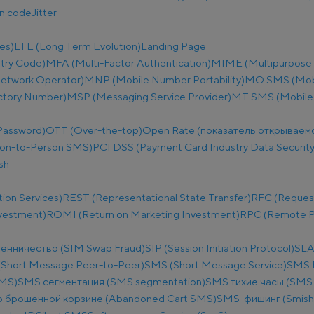
on code
Jitter
es)
LTE (Long Term Evolution)
Landing Page
try Code)
MFA (Multi-Factor Authentication)
MIME (Multipurpose I
etwork Operator)
MNP (Mobile Number Portability)
MO SMS (Mobi
ectory Number)
MSP (Messaging Service Provider)
MT SMS (Mobile
Password)
OTT (Over-the-top)
Open Rate (показатель открываем
on-to-Person SMS)
PCI DSS (Payment Card Industry Data Security
sh
ion Services)
REST (Representational State Transfer)
RFC (Reques
nvestment)
ROMI (Return on Marketing Investment)
RPC (Remote Pr
енничество (SIM Swap Fraud)
SIP (Session Initiation Protocol)
SLA
Short Message Peer-to-Peer)
SMS (Short Message Service)
SMS B
SMS)
SMS сегментация (SMS segmentation)
SMS тихие часы (SMS q
 брошенной корзине (Abandoned Cart SMS)
SMS-фишинг (Smish