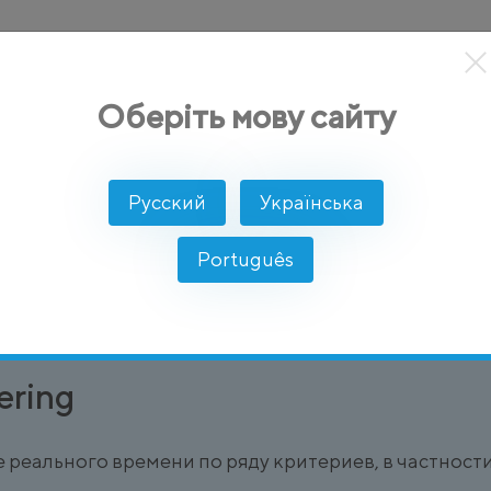
кты
Решение
Интеграции
Цены
Разработчикам
Оберіть мову сайту
pam Filtering)
Русский
Українська
ма в SMS (SMS Sp
Português
это процесс автоматического обнаружения и блоки
т до абонента.
ering
реального времени по ряду критериев, в частности