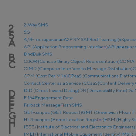
2-Way SMS
2
5G
5
A/B-тестирование
A2P SMS
AI Red Teaming («Красн
A
API (Application Programming Interface)
API для диал
Bind
Bulk SMS
B
CBOR (Concise Binary Object Representation)
CDMA (C
C
CIMD (Computer Interface to Message Distribution)
C
CPM (Cost Per Mille)
CPaaS (Communications Platform 
Contact Center as a Service (CCaaS)
Content Delivery 
DID (Direct Inward Dialing)
DR (Deliverability Rate)
Do 
D
E.164
Engagement Rate
E
Fallback Message
Flash SMS
F
GET-запрос (GET Request)
GMT (Greenwich Mean T
G
HLR-запрос (Home Location Register)
HSM (Highly S
H
IEEE (Institute of Electrical and Electronics Engineers)
I
IMEI (International Mobile Equipment Identity)
IMSI (I