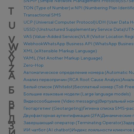
SNMP (Simple Network Management Protocol)
SS7
Se
TON (Type of Number) и NPI (Numbering Plan Identific
T
Transactional SMS
UCP (Universal Computer Protocol)
UDH (User Data H
U
USSD (Unstructured Supplementary Service Data)
UTM-
VAS (Value-Added Services)
VLR (Visitor Location Regi
V
Webhook
WhatsApp Business API (WhatsApp Business
W
XML (eXtensible Markup Language)
X
YAML (Yet Another Markup Language)
Y
Zero-Hop
Z
Автоматическое определение номера (Automatic Num
А
Анализ первопричин (RCA Root Cause Analysis)
Анали
Белый список (Whitelist)
Бесплатный номер (Toll-Fre
Б
Большие языковые модели (Large language models)
Видеосообщение (Video messaging)
Виртуальный ном
В
Геотаргетинг (Geotargeting)
Гигиена списка SMS-ра
Г
Двухфакторная аутентификация (2FA)
Динамические п
Д
Завершающий оператор (Terminating Operator)
Заде
З
ИИ чатбот (AI chatbot)
Индекс лояльности клиентов 
И