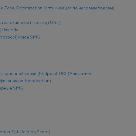
e Zone Optimization (оптимизация по часовым поясам)
отслеживания (Tracking URL)
)
Unicode
Protocol)
Voice SMS
с конечной точки (Endpoint URL)
Альфа-имя
фикация (authentication)
арные SMS
mer Satisfaction Score)