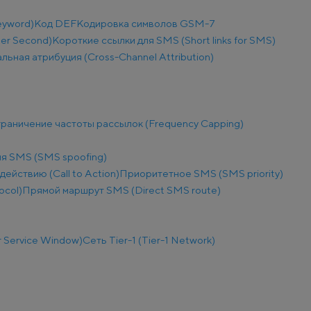
eyword)
Код DEF
Кодировка символов GSM-7
Per Second)
Короткие ссылки для SMS (Short links for SMS)
льная атрибуция (Cross-Channel Attribution)
раничение частоты рассылок (Frequency Capping)
я SMS (SMS spoofing)
действию (Call to Action)
Приоритетное SMS (SMS priority)
ocol)
Прямой маршрут SMS (Direct SMS route)
 Service Window)
Сеть Tier-1 (Tier-1 Network)