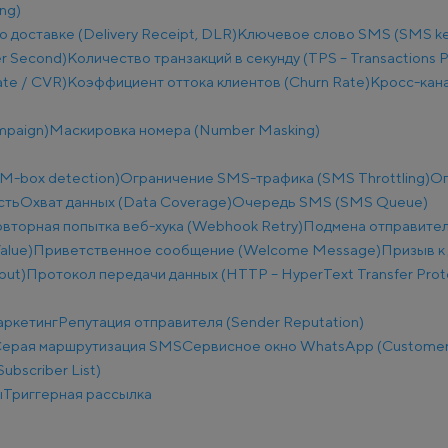
ng)
о доставке (Delivery Receipt, DLR)
Ключевое слово SMS (SMS k
r Second)
Количество транзакций в секунду (TPS – Transactions 
te / CVR)
Коэффициент оттока клиентов (Churn Rate)
Кросс-кана
mpaign)
Маскировка номера (Number Masking)
M-box detection)
Ограничение SMS-трафика (SMS Throttling)
Ог
сть
Охват данных (Data Coverage)
Очередь SMS (SMS Queue)
вторная попытка веб-хука (Webhook Retry)
Подмена отправител
alue)
Приветственное сообщение (Welcome Message)
Призыв к 
put)
Протокол передачи данных (HTTP – HyperText Transfer Prot
аркетинг
Репутация отправителя (Sender Reputation)
ерая маршрутизация SMS
Сервисное окно WhatsApp (Customer
ubscriber List)
ы
Триггерная рассылка