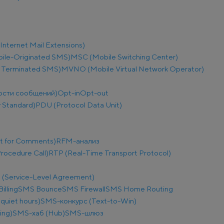
nternet Mail Extensions)
le-Originated SMS)
MSC (Mobile Switching Center)
 Terminated SMS)
MVNO (Mobile Virtual Network Operator)
ости сообщений)
Opt-in
Opt-out
 Standard)
PDU (Protocol Data Unit)
t for Comments)
RFM-анализ
ocedure Call)
RTP (Real-Time Transport Protocol)
 (Service-Level Agreement)
illing
SMS Bounce
SMS Firewall
SMS Home Routing
uiet hours)
SMS-конкурс (Text-to-Win)
ing)
SMS-хаб (Hub)
SMS-шлюз