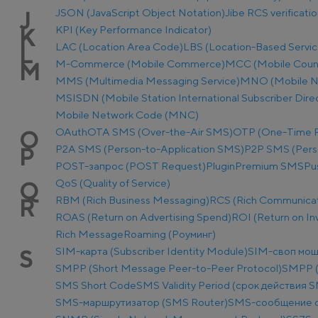
JSON (JavaScript Object Notation)
Jibe RCS verificati
J
KPI (Key Performance Indicator)
K
LAC (Location Area Code)
LBS (Location-Based Servic
L
M-Commerce (Mobile Commerce)
MCC (Mobile Coun
M
MMS (Multimedia Messaging Service)
MNO (Mobile N
MSISDN (Mobile Station International Subscriber Dir
Mobile Network Code (MNC)
OAuth
OTA SMS (Over-the-Air SMS)
OTP (One-Time 
O
P2A SMS (Person-to-Application SMS)
P2P SMS (Pers
P
POST-запрос (POST Request)
Plugin
Premium SMS
Pu
QoS (Quality of Service)
Q
RBM (Rich Business Messaging)
RCS (Rich Communicat
R
ROAS (Return on Advertising Spend)
ROI (Return on I
Rich Message
Roaming (Роуминг)
SIM-карта (Subscriber Identity Module)
SIM-своп мош
S
SMPP (Short Message Peer-to-Peer Protocol)
SMPP (
SMS Short Code
SMS Validity Period (срок действия 
SMS-маршрутизатор (SMS Router)
SMS-сообщение о