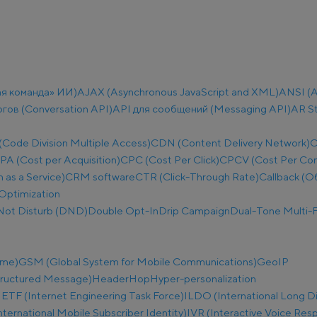
ая команда» ИИ)
AJAX (Asynchronous JavaScript and XML)
ANSI (A
огов (Conversation API)
API для сообщений (Messaging API)
AR S
ode Division Multiple Access)
CDN (Content Delivery Network)
C
PA (Cost per Acquisition)
CPC (Cost Per Click)
CPCV (Cost Per Co
as a Service)
CRM software
CTR (Click-Through Rate)
Callback (О
Optimization
Not Disturb (DND)
Double Opt-In
Drip Campaign
Dual-Tone Multi-F
ime)
GSM (Global System for Mobile Communications)
GeoIP
tructured Message)
Header
Hop
Hyper-personalization
IETF (Internet Engineering Task Force)
ILDO (International Long D
nternational Mobile Subscriber Identity)
IVR (Interactive Voice Res