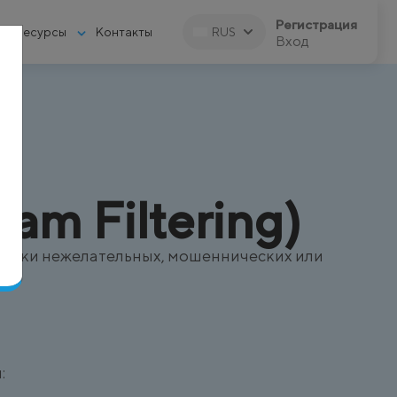
Регистрация
Ресурсы
Контакты
RUS
Вход
am Filtering)
ровки нежелательных, мошеннических или
: