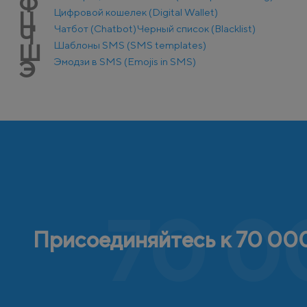
Ф
Цифровой кошелек (Digital Wallet)
Ц
Чатбот (Chatbot)
Черный список (Blacklist)
Ч
Шаблоны SMS (SMS templates)
Ш
Эмодзи в SMS (Emojis in SMS)
Э
70 0
Присоединяйтесь к 70 000