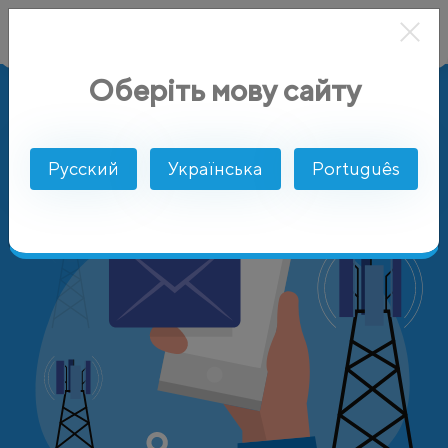
Оберіть мову сайту
AlphaSMS
Цены
Камерун
MTN
Русский
Українська
Português