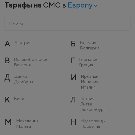
Тарифы на
СМС в
Европу
А
Б
Австрия
Бельгия
Болгария
В
Г
Великобритания
Германия
Венгрия
Греция
Д
И
Дания
Ирландия
Джибуты
Испания
Италия
К
Л
Кипр
Латвия
Литва
Люксембург
М
Н
Македония
Нидерланды
Мальта
Норвегия
Молдова