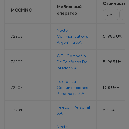
Стоимость
Мобильный
MCCMNC
оператор
UAH
E
Nextel
72202
Communications
5.1985 UAH
Argentina S.A.
C.T.I. Compañia
72203
De Telefonos Del
5.1985 UAH
Interior S.A.
Telefonica
72207
Comunicaciones
1.08 UAH
Personales S.A.
Telecom Personal
72234
6.3 UAH
S.A.
Nextel