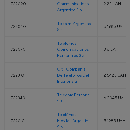
722020
Communications
2.25 UAH
Argentina S.a.
Te.sa.m. Argentina
722040
5.1985 UAH
S.a.
Telefonica
722070
Comunicaciones
3.6 UAH
Personales S.a.
C.t.i. Compañia
722310
De Telefonos Del
2.5425 UAH
Interior S.a.
Telecom Personal
722340
6.3045 UAH
S.a.
Telefónica
722010
Móviles Argentina
5.1985 UAH
S.A.