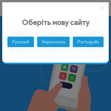
Оберіть мову сайту
AlphaSMS
Цены
Аргентина
Русский
Українська
Português