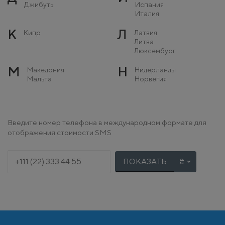
Джибуты
Испания
Италия
К
Л
Кипр
Латвия
Литва
Люксембург
М
Н
Македония
Нидерланды
Мальта
Норвегия
Молдова
Монако
О
П
Остров Мэн
Польша
Введите номер телефона в международном формате для
Португалия
отображения стоимости SMS
Р
С
Румыния
Сербия
Словакия
ПОКАЗАТЬ
Словения
Т
У
Турция
Украина
Ф
Х
Финляндия
Хорватия
Франция