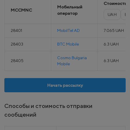
Стоимость
Мобильный
MCCMNC
оператор
UAH
E
28401
MobilTel AD
7.065 UAH
28403
BTC Mobile
6.3 UAH
Cosmo Bulgaria
28405
6.3 UAH
Mobile
Начать рассылку
Способы и стоимость отправки
сообщений