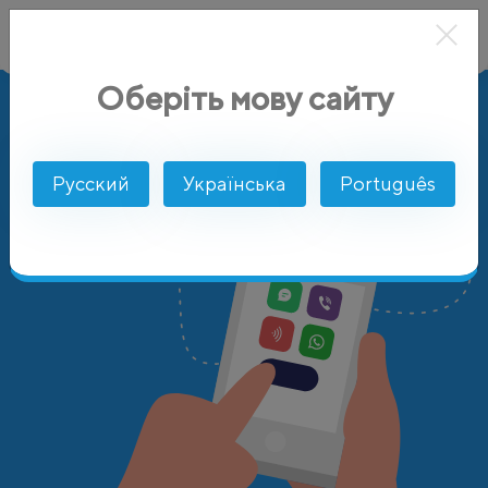
Оберіть мову сайту
AlphaSMS
Цены
Болгария
Русский
Українська
Português