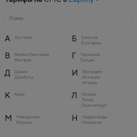
А
Б
Австрия
Бельгия
Болгария
В
Г
Великобритания
Германия
Венгрия
Греция
Д
И
Дания
Ирландия
Джибуты
Испания
Италия
К
Л
Кипр
Латвия
Литва
Люксембург
М
Н
Македония
Нидерланды
Мальта
Норвегия
Молдова
Монако