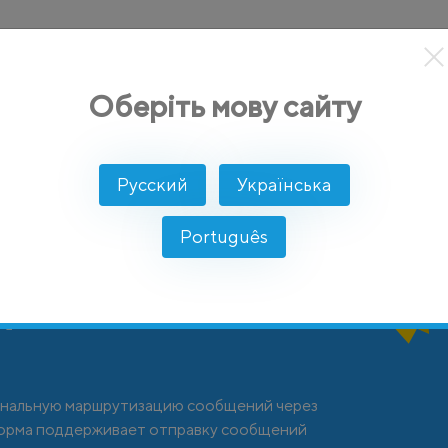
кты
Решение
Интеграции
Цены
Разработчикам
Оберіть мову сайту
Русский
Українська
Português
довской
анальную маршрутизацию сообщений через
тформа поддерживает отправку сообщений