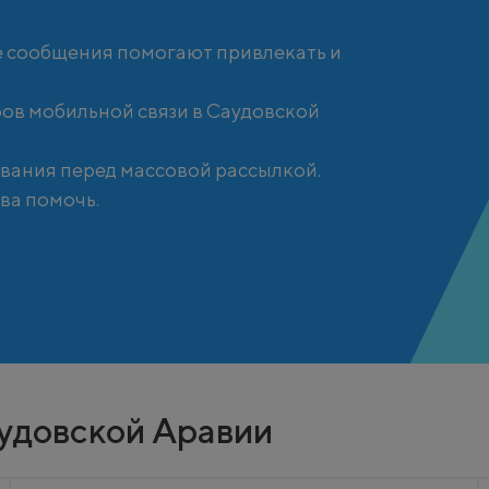
 сообщения помогают привлекать и
ов мобильной связи в Саудовской
вания перед массовой рассылкой.
ва помочь.
удовской Аравии