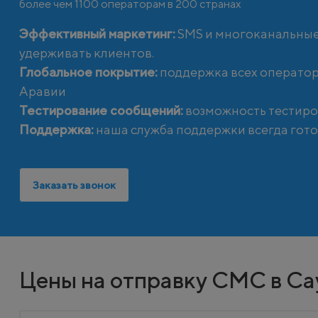
более чем 1100 операторам в 200 странах
Эффективный маркетинг:
SMS и многоканальные
удерживать клиентов.
Глобальное покрытие:
поддержка всех оператор
Аравии
Тестирование сообщений:
возможность тестиро
Поддержка:
наша служба поддержки всегда гото
Заказать звонок
Цены на отправку СМС в Са