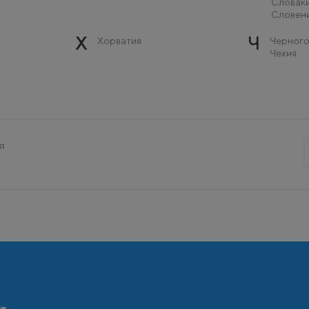
Словак
Словен
Х
Ч
Хорватия
Черного
Чехия
я