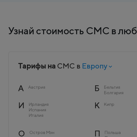
Узнай стоимость СМС в люб
Тарифы на
СМС в
Европу
А
Б
Австрия
Бельгия
Болгария
И
К
Ирландия
Кипр
Испания
Италия
О
П
Остров Мэн
Польша