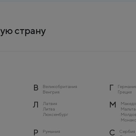
ую страну
В
Г
Великобритания
Германи
Венгрия
Греция
Л
М
Латвия
Македо
Литва
Мальта
Люксембург
Молдо
Монак
Р
С
Румыния
Сербия