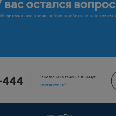
У вас остался вопрос
Убедитесь в качестве автообзвона робота, не пополняя счё
-444
Перезвоним в течение 10 минут.
Перезвонить?