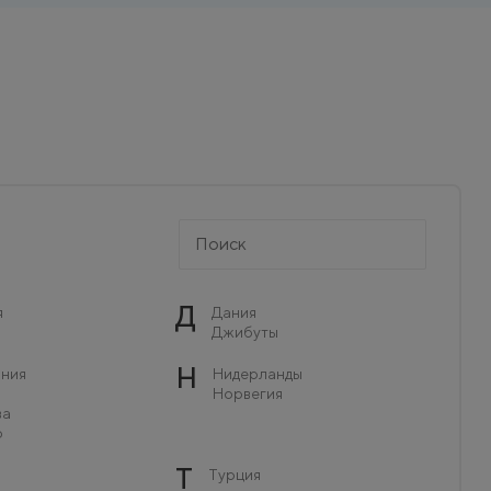
Д
я
Дания
Джибуты
Н
ния
Нидерланды
Норвегия
ва
о
Т
Турция