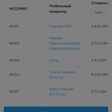
Стоимость
Мобильный
MCCMNC
оператор
UAH
E
41001
Mobilink GSM
6.435 UAH
Pakistan
41003
Telecommunication
6.705 UAH
Mobile Ltd (Ufone)
41004
Zong
6.93 UAH
Telenor Pakistan
41006
8.262 UAH
(Pvt) Ltd.
Warid Telecom
41007
0.72 UAH
(PVT) Ltd