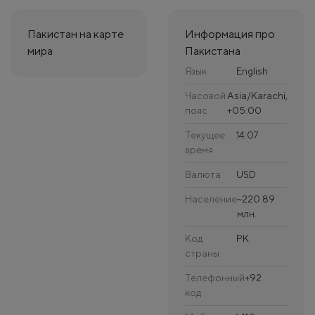
Пакистан на карте
Информация про
мира
Пакистана
Язык
English
Часовой
Asia/Karachi,
пояс
+05:00
Текущее
14:07
время
Валюта
USD
Население
~220.89
млн.
Код
PK
страны
Телефонный
+92
код