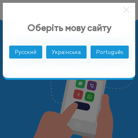
Оберіть мову сайту
AlphaSMS
Цены
Пакистан
Русский
Українська
Português