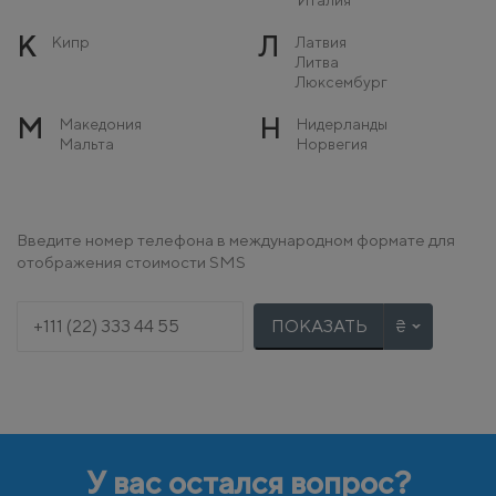
К
Л
Кипр
Латвия
Литва
Люксембург
М
Н
Македония
Нидерланды
Мальта
Норвегия
Молдова
Монако
О
П
Остров Мэн
Польша
Введите номер телефона в международном формате для
Португалия
отображения стоимости SMS
Р
С
Румыния
Сербия
Словакия
ПОКАЗАТЬ
Словения
Т
У
Турция
Украина
Ф
Х
Финляндия
Хорватия
Франция
У вас остался вопрос?
Ч
Ш
Черногория
Швейцария