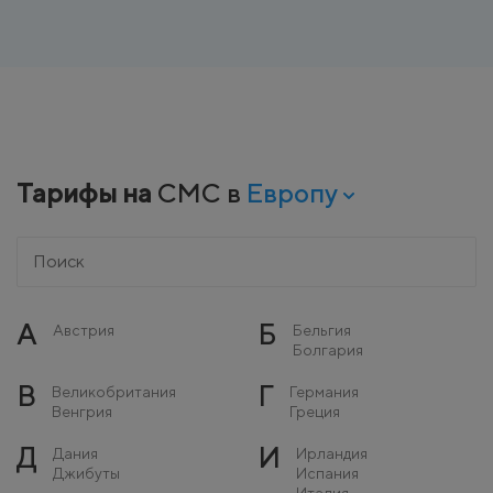
Тарифы на
СМС в
Европу
А
Б
Австрия
Бельгия
Болгария
В
Г
Великобритания
Германия
Венгрия
Греция
Д
И
Дания
Ирландия
Джибуты
Испания
Италия