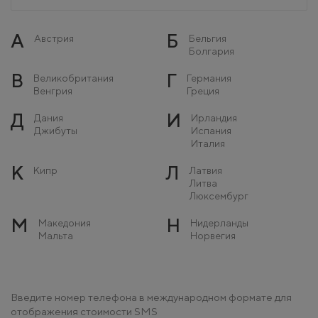
А
Б
Австрия
Бельгия
Болгария
В
Г
Великобритания
Германия
Венгрия
Греция
Д
И
Дания
Ирландия
Джибуты
Испания
Италия
К
Л
Кипр
Латвия
Литва
Люксембург
М
Н
Македония
Нидерланды
Мальта
Норвегия
Молдова
Монако
О
П
Остров Мэн
Польша
Введите номер телефона в международном формате для
Португалия
отображения стоимости SMS