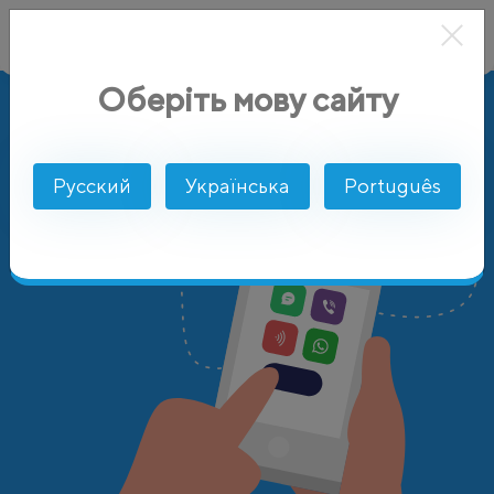
Оберіть мову сайту
AlphaSMS
Цены
Оман
Русский
Українська
Português