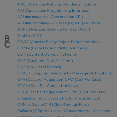
ANSI (American National Standards Institute)
API (Application Programming Interface)
API для диалогов (Conversation API)
API для сообщений (Messaging API)
AR Status
ARPU (Average Revenue Per User)
ASCII
Bind
Bulk SMS
B
CBOR (Concise Binary Object Representation)
C
CDMA (Code Division Multiple Access)
CDN (Content Delivery Network)
CDP (Customer Data Platform)
CDR (Call Detail Record)
CIMD (Computer Interface to Message Distribution)
CPA (Cost per Acquisition)
CPC (Cost Per Click)
CPCV (Cost Per Completed View)
CPE (Cost Per Engagement)
CPM (Cost Per Mille)
CPaaS (Communications Platform as a Service)
CRM software
CTR (Click-Through Rate)
Callback (Обратная связь)
Concatenated Messages
Contact Center as a Service (CCaaS)