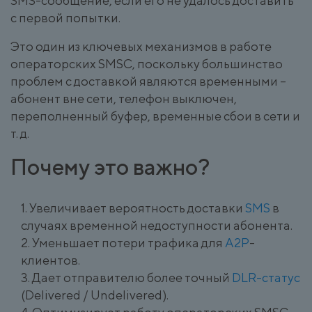
SMS-сообщение, если его не удалось доставить
с первой попытки.
Это один из ключевых механизмов в работе
операторских SMSC, поскольку большинство
проблем с доставкой являются временными –
абонент вне сети, телефон выключен,
переполненный буфер, временные сбои в сети и
т. д.
Почему это важно?
Увеличивает вероятность доставки
SMS
в
случаях временной недоступности абонента.
Уменьшает потери трафика для
A2P
-
клиентов.
Дает отправителю более точный
DLR-статус
(Delivered / Undelivered).