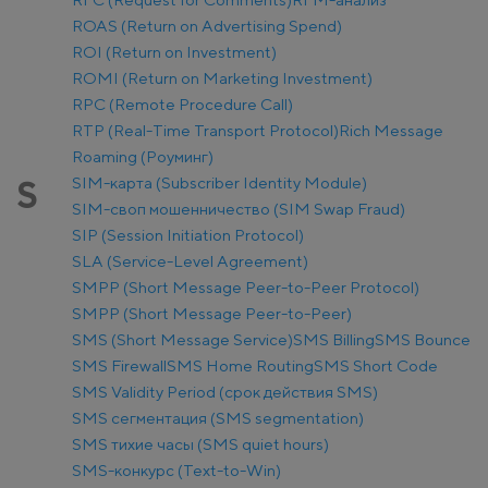
ROAS (Return on Advertising Spend)
ROI (Return on Investment)
ROMI (Return on Marketing Investment)
RPC (Remote Procedure Call)
RTP (Real-Time Transport Protocol)
Rich Message
Roaming (Роуминг)
SIM-карта (Subscriber Identity Module)
S
SIM-своп мошенничество (SIM Swap Fraud)
SIP (Session Initiation Protocol)
SLA (Service-Level Agreement)
SMPP (Short Message Peer-to-Peer Protocol)
SMPP (Short Message Peer-to-Peer)
SMS (Short Message Service)
SMS Billing
SMS Bounce
SMS Firewall
SMS Home Routing
SMS Short Code
SMS Validity Period (срок действия SMS)
SMS сегментация (SMS segmentation)
SMS тихие часы (SMS quiet hours)
SMS-конкурс (Text-to-Win)