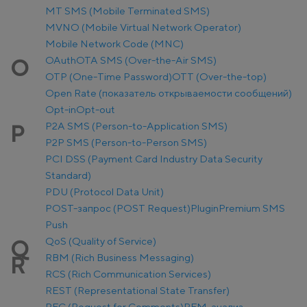
MT SMS (Mobile Terminated SMS)
MVNO (Mobile Virtual Network Operator)
Mobile Network Code (MNC)
OAuth
OTA SMS (Over-the-Air SMS)
O
OTP (One-Time Password)
OTT (Over-the-top)
Open Rate (показатель открываемости сообщений)
Opt-in
Opt-out
P2A SMS (Person-to-Application SMS)
P
P2P SMS (Person-to-Person SMS)
PCI DSS (Payment Card Industry Data Security
Standard)
PDU (Protocol Data Unit)
POST-запрос (POST Request)
Plugin
Premium SMS
Push
QoS (Quality of Service)
Q
RBM (Rich Business Messaging)
R
RCS (Rich Communication Services)
REST (Representational State Transfer)
RFC (Request for Comments)
RFM-анализ