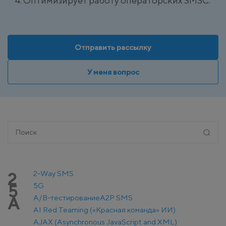
Оптимизирует работу операторских SMSC.
Отправить рассылку
У меня вопрос
2-Way SMS
2
5G
5
A/B-тестирование
A2P SMS
A
AI Red Teaming («Красная команда» ИИ)
AJAX (Asynchronous JavaScript and XML)