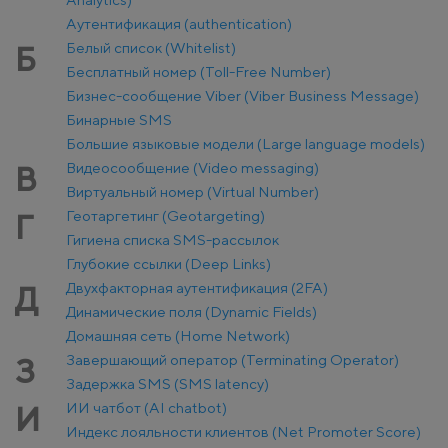
Аутентификация (authentication)
Белый список (Whitelist)
Б
Бесплатный номер (Toll-Free Number)
Бизнес-сообщение Viber (Viber Business Message)
Бинарные SMS
Большие языковые модели (Large language models)
Видеосообщение (Video messaging)
В
Виртуальный номер (Virtual Number)
Геотаргетинг (Geotargeting)
Г
Гигиена списка SMS-рассылок
Глубокие ссылки (Deep Links)
Двухфакторная аутентификация (2FA)
Д
Динамические поля (Dynamic Fields)
Домашняя сеть (Home Network)
Завершающий оператор (Terminating Operator)
З
Задержка SMS (SMS latency)
ИИ чатбот (AI chatbot)
И
Индекс лояльности клиентов (Net Promoter Score)