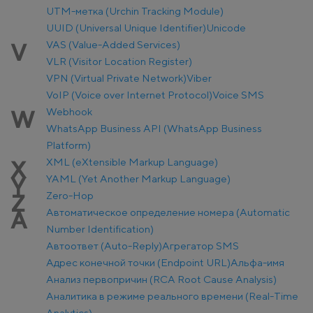
UTM-метка (Urchin Tracking Module)
UUID (Universal Unique Identifier)
Unicode
VAS (Value-Added Services)
V
VLR (Visitor Location Register)
VPN (Virtual Private Network)
Viber
VoIP (Voice over Internet Protocol)
Voice SMS
Webhook
W
WhatsApp Business API (WhatsApp Business
Platform)
XML (eXtensible Markup Language)
X
YAML (Yet Another Markup Language)
Y
Zero-Hop
Z
Автоматическое определение номера (Automatic
А
Number Identification)
Автоответ (Auto-Reply)
Агрегатор SMS
Адрес конечной точки (Endpoint URL)
Альфа-имя
Анализ первопричин (RCA Root Cause Analysis)
Аналитика в режиме реального времени (Real-Time
Analytics)