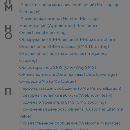
Л
Маркетинговая кампания сообщений (Messaging
М
Campaign)
Маскировка номера (Number Masking)
Напоминание (Appointment Reminder)
Н
Оmnichannel marketing
О
Обнаружение SIM-боксов (SIM-box detection)
Ограничение SMS-трафика (SMS Throttling)
Ограничение частоты рассылок (Frequency
Capping)
Одностороннее SMS (One-Way SMS)
Омниканальность
Охват данных (Data Coverage)
Очередь SMS (SMS Queue)
Персонализация сообщений (SMS Personalization)
П
Повторная попытка веб-хука (Webhook Retry)
Подмена отправителя SMS (SMS spoofing)
Пожизненная ценность клиента (Customer Lifetime
Value)
Приветственное сообщение (Welcome Message)
Призыв к действию (Call to Action)