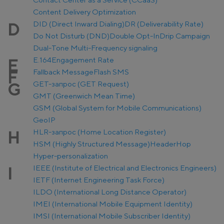
Content Delivery Optimization
DID (Direct Inward Dialing)
DR (Deliverability Rate)
D
Do Not Disturb (DND)
Double Opt-In
Drip Campaign
Dual-Tone Multi-Frequency signaling
E.164
Engagement Rate
E
Fallback Message
Flash SMS
F
GET-запрос (GET Request)
G
GMT (Greenwich Mean Time)
GSM (Global System for Mobile Communications)
GeoIP
HLR-запрос (Home Location Register)
H
HSM (Highly Structured Message)
Header
Hop
Hyper-personalization
IEEE (Institute of Electrical and Electronics Engineers)
I
IETF (Internet Engineering Task Force)
ILDO (International Long Distance Operator)
IMEI (International Mobile Equipment Identity)
IMSI (International Mobile Subscriber Identity)