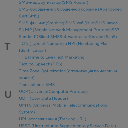
SMS-маршрутизатор (SMS Router)
SMS-сообщение о брошенной корзине (Abandoned
Cart SMS)
SMS-фишинг (Smishing)
SMS-хаб (Hub)
SMS-шлюз
SNMP (Simple Network Management Protocol)
SS7
Sender ID
Silent SMS
Software-as-a-Service (SaaS)
TON (Type of Number) и NPI (Numbering Plan
T
Identification)
TTL (Time to Live)
Text Marketing
Text-to-Speech (TTS)
Time Zone Optimization (оптимизация по часовым
поясам)
Transactional SMS
UCP (Universal Computer Protocol)
U
UDH (User Data Header)
UMTS (Universal Mobile Telecommunications
System)
URL отслеживания (Tracking URL)
USSD (Unstructured Supplementary Service Data)