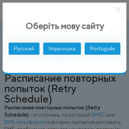
Оберіть мову сайту
Расписание повторных попыток (Ret
AlphaSMS
Глоссарий
Русский
Українська
Português
Расписание повторных
попыток (Retry
Schedule)
Расписание повторных попыток (Retry
Schedule)
– это логика, по которой
SMSC
или
SMS-платформа
повторно пытается доставить