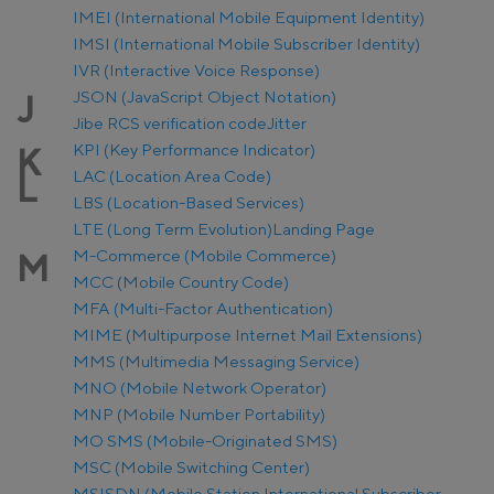
IMEI (International Mobile Equipment Identity)
IMSI (International Mobile Subscriber Identity)
IVR (Interactive Voice Response)
JSON (JavaScript Object Notation)
J
Jibe RCS verification code
Jitter
KPI (Key Performance Indicator)
K
LAC (Location Area Code)
L
LBS (Location-Based Services)
LTE (Long Term Evolution)
Landing Page
M-Commerce (Mobile Commerce)
M
MCC (Mobile Country Code)
MFA (Multi-Factor Authentication)
MIME (Multipurpose Internet Mail Extensions)
MMS (Multimedia Messaging Service)
MNO (Mobile Network Operator)
MNP (Mobile Number Portability)
MO SMS (Mobile-Originated SMS)
MSC (Mobile Switching Center)
MSISDN (Mobile Station International Subscriber