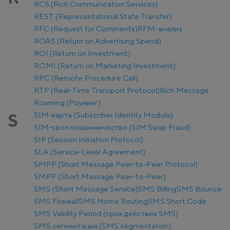
RCS (Rich Communication Services)
REST (Representational State Transfer)
RFC (Request for Comments)
RFM-анализ
ROAS (Return on Advertising Spend)
ROI (Return on Investment)
ROMI (Return on Marketing Investment)
RPC (Remote Procedure Call)
RTP (Real-Time Transport Protocol)
Rich Message
Roaming (Роуминг)
SIM-карта (Subscriber Identity Module)
S
SIM-своп мошенничество (SIM Swap Fraud)
SIP (Session Initiation Protocol)
SLA (Service-Level Agreement)
SMPP (Short Message Peer-to-Peer Protocol)
SMPP (Short Message Peer-to-Peer)
SMS (Short Message Service)
SMS Billing
SMS Bounce
SMS Firewall
SMS Home Routing
SMS Short Code
SMS Validity Period (срок действия SMS)
SMS сегментация (SMS segmentation)