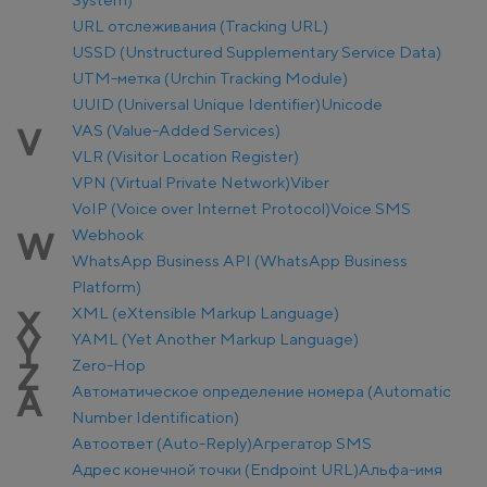
URL отслеживания (Tracking URL)
USSD (Unstructured Supplementary Service Data)
UTM-метка (Urchin Tracking Module)
UUID (Universal Unique Identifier)
Unicode
VAS (Value-Added Services)
V
VLR (Visitor Location Register)
VPN (Virtual Private Network)
Viber
VoIP (Voice over Internet Protocol)
Voice SMS
Webhook
W
WhatsApp Business API (WhatsApp Business
Platform)
XML (eXtensible Markup Language)
X
YAML (Yet Another Markup Language)
Y
Zero-Hop
Z
Автоматическое определение номера (Automatic
А
Number Identification)
Автоответ (Auto-Reply)
Агрегатор SMS
Адрес конечной точки (Endpoint URL)
Альфа-имя