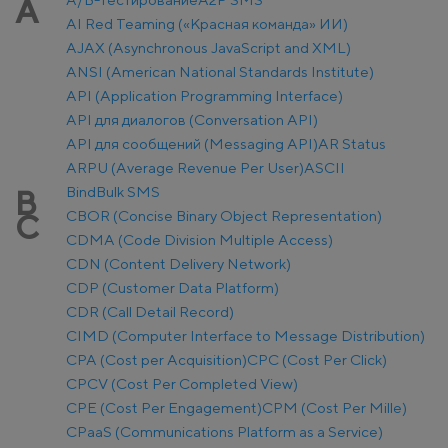
A
AI Red Teaming («Красная команда» ИИ)
AJAX (Asynchronous JavaScript and XML)
ANSI (American National Standards Institute)
API (Application Programming Interface)
API для диалогов (Conversation API)
API для сообщений (Messaging API)
AR Status
ARPU (Average Revenue Per User)
ASCII
Bind
Bulk SMS
B
CBOR (Concise Binary Object Representation)
C
CDMA (Code Division Multiple Access)
CDN (Content Delivery Network)
CDP (Customer Data Platform)
CDR (Call Detail Record)
CIMD (Computer Interface to Message Distribution)
CPA (Cost per Acquisition)
CPC (Cost Per Click)
CPCV (Cost Per Completed View)
CPE (Cost Per Engagement)
CPM (Cost Per Mille)
CPaaS (Communications Platform as a Service)