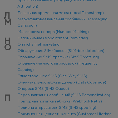
Attribution)
Локальная временная метка (Local Timestamp)
Л
Маркетинговая кампания сообщений (Messaging
М
Campaign)
Маскировка номера (Number Masking)
Напоминание (Appointment Reminder)
Н
Оmnichannel marketing
О
Обнаружение SIM-боксов (SIM-box detection)
Ограничение SMS-трафика (SMS Throttling)
Ограничение частоты рассылок (Frequency
Capping)
Одностороннее SMS (One-Way SMS)
Омниканальность
Охват данных (Data Coverage)
Очередь SMS (SMS Queue)
Персонализация сообщений (SMS Personalization)
П
Повторная попытка веб-хука (Webhook Retry)
Подмена отправителя SMS (SMS spoofing)
Пожизненная ценность клиента (Customer Lifetime