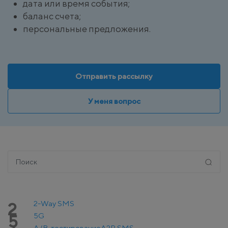
дата или время события;
баланс счета;
персональные предложения.
Отправить рассылку
У меня вопрос
2-Way SMS
2
5G
5
A/B-тестирование
A2P SMS