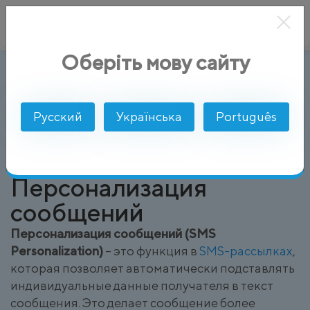
Оберіть мову сайту
Персонализация сообщений (SMS Per
AlphaSMS
Глоссарий
Русский
Українська
Português
Персонализация
сообщений
Персонализация сообщений (SMS
Personalization)
– это функция в
SMS-рассылках
,
которая позволяет автоматически подставлять
индивидуальные данные получателя в текст
сообщения. Это делает сообщение более