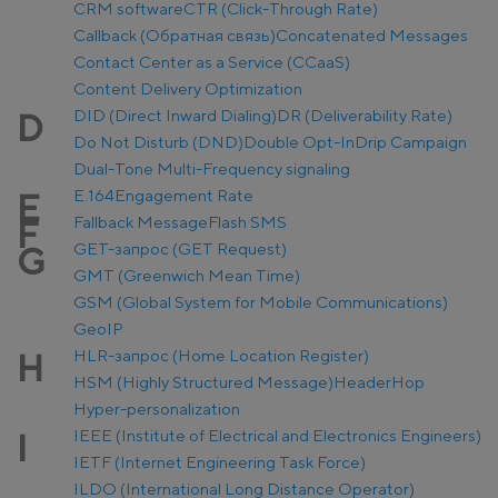
CRM software
CTR (Click-Through Rate)
Callback (Обратная связь)
Concatenated Messages
Contact Center as a Service (CCaaS)
Content Delivery Optimization
DID (Direct Inward Dialing)
DR (Deliverability Rate)
D
Do Not Disturb (DND)
Double Opt-In
Drip Campaign
Dual-Tone Multi-Frequency signaling
E.164
Engagement Rate
E
Fallback Message
Flash SMS
F
GET-запрос (GET Request)
G
GMT (Greenwich Mean Time)
GSM (Global System for Mobile Communications)
GeoIP
HLR-запрос (Home Location Register)
H
HSM (Highly Structured Message)
Header
Hop
Hyper-personalization
IEEE (Institute of Electrical and Electronics Engineers)
I
IETF (Internet Engineering Task Force)
ILDO (International Long Distance Operator)