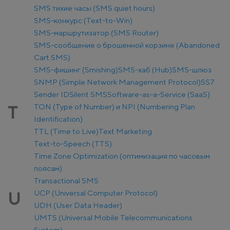
SMS тихие часы (SMS quiet hours)
SMS-конкурс (Text-to-Win)
SMS-маршрутизатор (SMS Router)
SMS-сообщение о брошенной корзине (Abandoned
Cart SMS)
SMS-фишинг (Smishing)
SMS-хаб (Hub)
SMS-шлюз
SNMP (Simple Network Management Protocol)
SS7
Sender ID
Silent SMS
Software-as-a-Service (SaaS)
TON (Type of Number) и NPI (Numbering Plan
T
Identification)
TTL (Time to Live)
Text Marketing
Text-to-Speech (TTS)
Time Zone Optimization (оптимизация по часовым
поясам)
Transactional SMS
UCP (Universal Computer Protocol)
U
UDH (User Data Header)
UMTS (Universal Mobile Telecommunications
System)