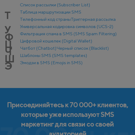
Список рассылки (Subscriber List)
Таблица маршрутизации SMS
Т
Телефонный код страны
Триггерная рассылка
Универсальная кодировка символов (UCS-2)
У
Фильтрация спама в SMS (SMS Spam Filtering)
Ф
Цифровой кошелек (Digital Wallet)
Ц
Чатбот (Chatbot)
Черный список (Blacklist)
Ч
Шаблоны SMS (SMS templates)
Ш
Эмодзи в SMS (Emojis in SMS)
Э
Присоединяйтесь к 70 000+ клиентов,
которые уже используют SMS
маркетинг для связи со своей
аудиторией