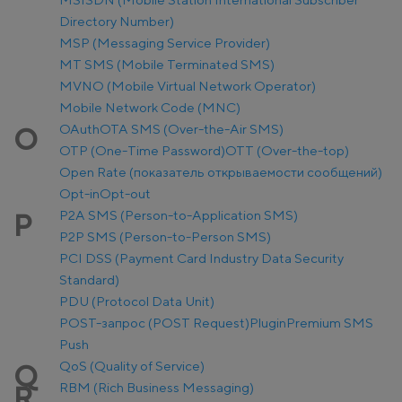
Directory Number)
MSP (Messaging Service Provider)
MT SMS (Mobile Terminated SMS)
MVNO (Mobile Virtual Network Operator)
Mobile Network Code (MNC)
OAuth
OTA SMS (Over-the-Air SMS)
O
OTP (One-Time Password)
OTT (Over-the-top)
Open Rate (показатель открываемости сообщений)
Opt-in
Opt-out
P2A SMS (Person-to-Application SMS)
P
P2P SMS (Person-to-Person SMS)
PCI DSS (Payment Card Industry Data Security
Standard)
PDU (Protocol Data Unit)
POST-запрос (POST Request)
Plugin
Premium SMS
Push
QoS (Quality of Service)
Q
RBM (Rich Business Messaging)
R