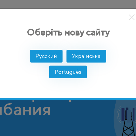
кты
Решение
Интеграции
Цены
Разработчикам
Оберіть мову сайту
Русский
Українська
Português
 оператор
Албания