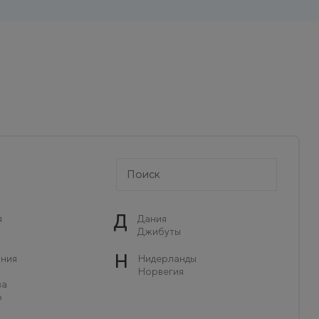
Д
я
Дания
Джибуты
Н
ния
Нидерланды
Норвегия
ва
о