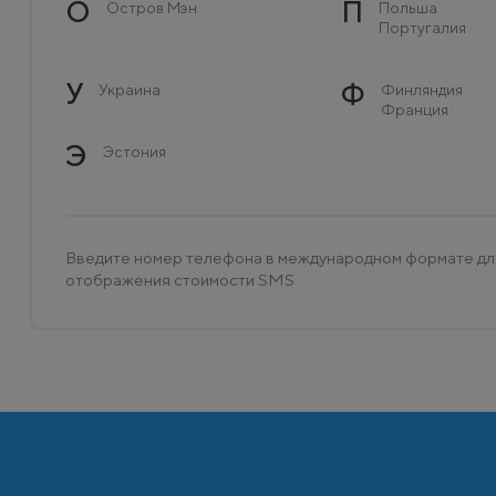
О
П
Остров Мэн
Польша
Португалия
У
Ф
Украина
Финляндия
Франция
Э
Эстония
Введите номер телефона в международном формате дл
отображения стоимости SMS