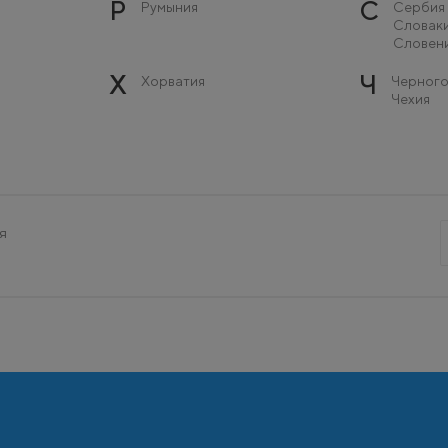
Р
С
Румыния
Сербия
Словак
Словен
Х
Ч
Хорватия
Черного
Чехия
я