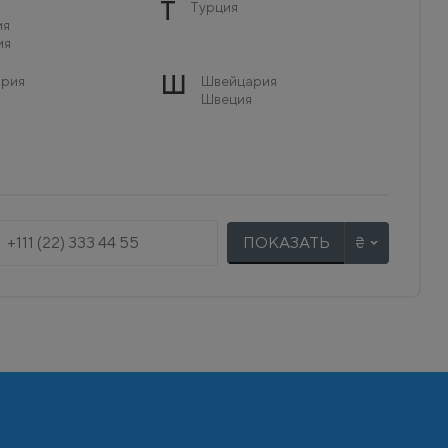
Т
Турция
ия
ия
Ш
рия
Швейцария
Швеция
ПОКАЗАТЬ