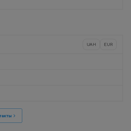
UAH
EUR
такты