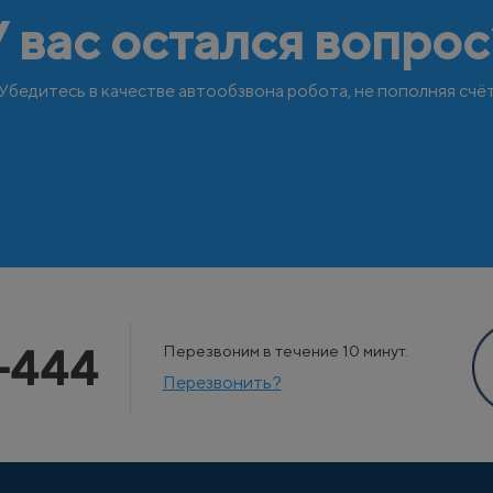
У вас остался вопрос
Убедитесь в качестве автообзвона робота, не пополняя счё
-444
Перезвоним в течение 10 минут.
Перезвонить?