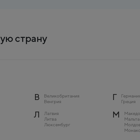
ую страну
В
Г
Великобритания
Германи
Венгрия
Греция
Л
М
Латвия
Македо
Литва
Мальта
Люксембург
Молдо
Монак