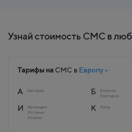
Узнай стоимость СМС в люб
Тарифы на
СМС в
Европу
А
Б
Австрия
Бельгия
Болгария
И
К
Ирландия
Кипр
Испания
Италия