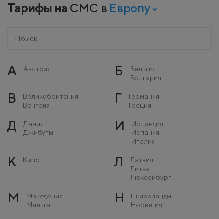
Тарифы на
СМС в
Европу
А
Б
Австрия
Бельгия
Болгария
В
Г
Великобритания
Германия
Венгрия
Греция
Д
И
Дания
Ирландия
Джибуты
Испания
Италия
К
Л
Кипр
Латвия
Литва
Люксембург
М
Н
Македония
Нидерланды
Мальта
Норвегия
Молдова