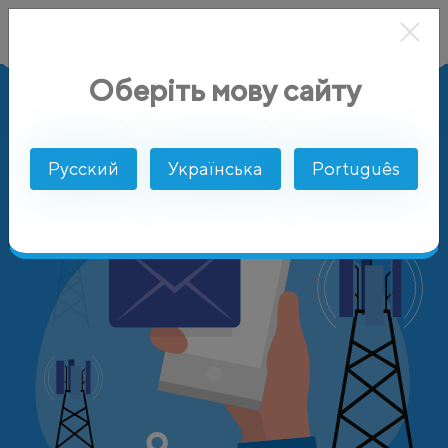
Оберіть мову сайту
AlphaSMS
Цены
Ангола
Unitel
Русский
Українська
Português