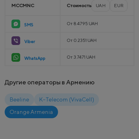
MCCMNC
Стоимость
UAH
EUR
От 8.4795 UAH
SMS
От 0.2351 UAH
Viber
От 3.7471 UAH
WhatsApp
Другие операторы в Армению
Beeline
K–Telecom (VivaCell)
Orange Armenia