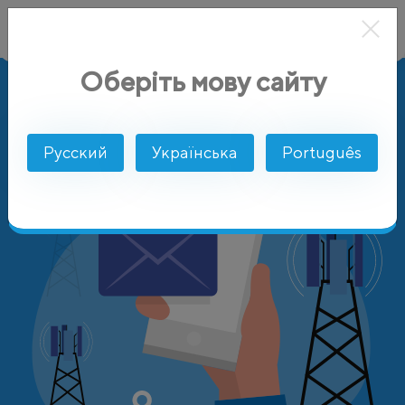
Оберіть мову сайту
AlphaSMS
Цены
Армения
Orange Armenia
Русский
Українська
Português