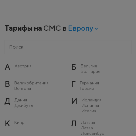
Тарифы на
СМС в
Европу
А
Б
Австрия
Бельгия
Болгария
В
Г
Великобритания
Германия
Венгрия
Греция
Д
И
Дания
Ирландия
Джибуты
Испания
Италия
К
Л
Кипр
Латвия
Литва
Люксембург