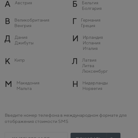
А
Б
Австрия
Бельгия
Болгария
В
Г
Великобритания
Германия
Венгрия
Греция
Д
И
Дания
Ирландия
Джибуты
Испания
Италия
К
Л
Кипр
Латвия
Литва
Люксембург
М
Н
Македония
Нидерланды
Мальта
Норвегия
Молдова
Монако
О
П
Остров Мэн
Польша
Введите номер телефона в международном формате для
Португалия
отображения стоимости SMS
Р
С
Румыния
Сербия
Словакия