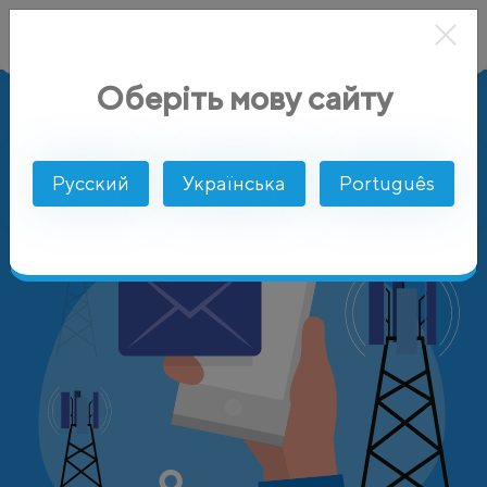
Оберіть мову сайту
AlphaSMS
Цены
Австрия
T-Mobile Austria GmbH
Русский
Українська
Português