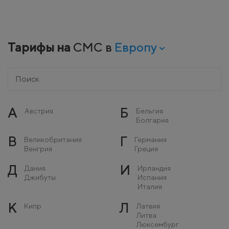
Тарифы на
СМС в
Европу
А
Б
Австрия
Бельгия
Болгария
В
Г
Великобритания
Германия
Венгрия
Греция
Д
И
Дания
Ирландия
Джибуты
Испания
Италия
К
Л
Кипр
Латвия
Литва
Люксембург