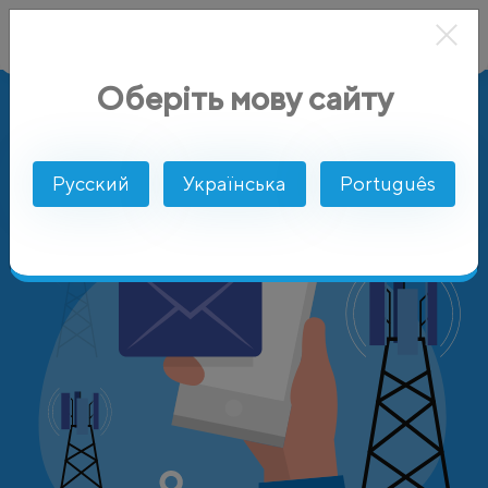
Оберіть мову сайту
AlphaSMS
Цены
Азербайджан
Catel Ltd
Русский
Українська
Português