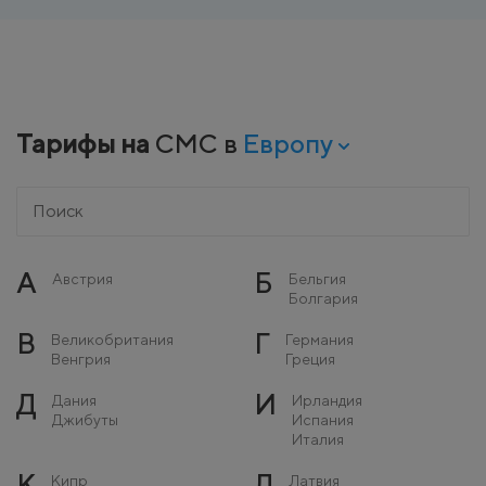
Тарифы на
СМС в
Европу
А
Б
Австрия
Бельгия
Болгария
В
Г
Великобритания
Германия
Венгрия
Греция
Д
И
Дания
Ирландия
Джибуты
Испания
Италия
К
Л
Кипр
Латвия