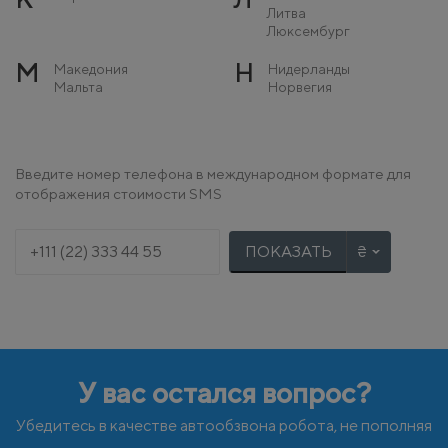
Литва
Люксембург
М
Н
Македония
Нидерланды
Мальта
Норвегия
Молдова
Монако
О
П
Остров Мэн
Польша
Введите номер телефона в международном формате для
Португалия
отображения стоимости SMS
Р
С
Румыния
Сербия
Словакия
ПОКАЗАТЬ
Словения
Т
У
Турция
Украина
Ф
Х
Финляндия
Хорватия
Франция
У вас остался вопрос?
Ч
Ш
Черногория
Швейцария
Чехия
Швеция
Убедитесь в качестве автообзвона робота, не пополняя