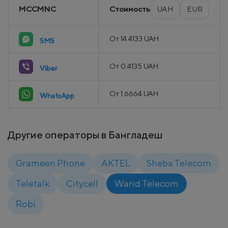
MCCMNC
Стоимость
UAH
EUR
От 14.4133 UAH
SMS
От 0.4135 UAH
Viber
От 1.6664 UAH
WhatsApp
Другие операторы в Бангладеш
Grameen Phone
AKTEL
Sheba Telecom
Teletalk
Citycell
Warid Telecom
Robi