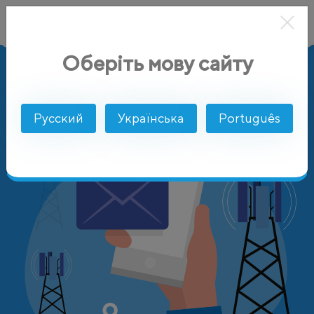
Оберіть мову сайту
AlphaSMS
Цены
Бангладеш
Warid Telecom
Русский
Українська
Português