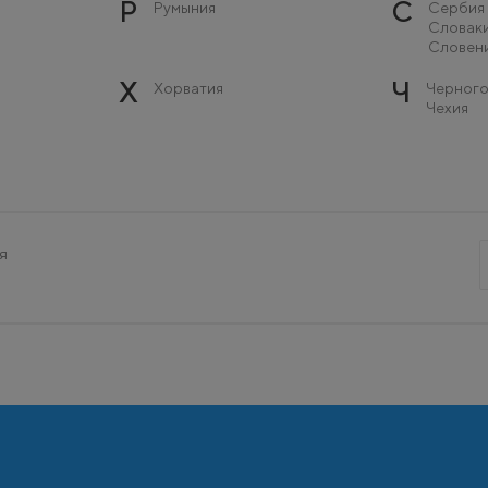
Р
С
Румыния
Сербия
Словак
Словен
Х
Ч
Хорватия
Черного
Чехия
я