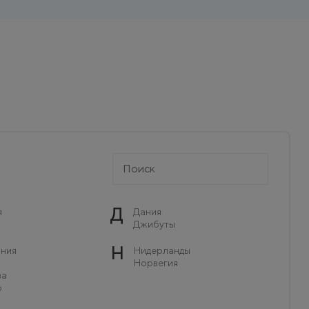
Д
я
Дания
Джибуты
Н
ния
Нидерланды
Норвегия
ва
о