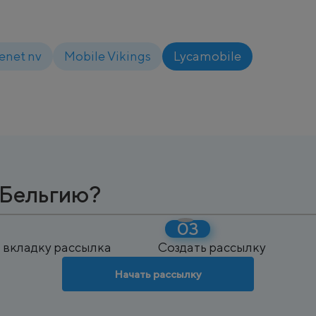
enet nv
Mobile Vikings
Lycamobile
 Бельгию?
 вкладку рассылка
Создать рассылку
Начать рассылку