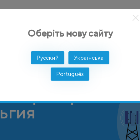
кты
Решение
Интеграции
Цены
Разработчикам
Оберіть мову сайту
Русский
Українська
Português
 оператор
льгия