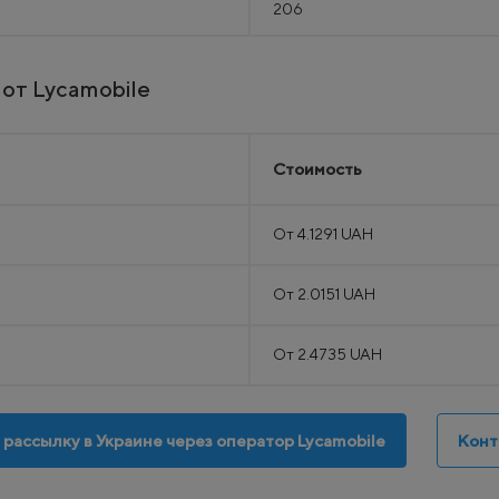
206
от Lycamobile
Стоимость
От 4.1291 UAH
От 2.0151 UAH
От 2.4735 UAH
 рассылку в Украине через оператор Lycamobile
Конт