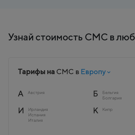
Узнай стоимость СМС в люб
Тарифы на
СМС в
Европу
А
Б
Австрия
Бельгия
Болгария
И
К
Ирландия
Кипр
Испания
Италия