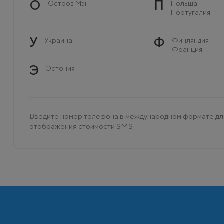
О
П
Остров Мэн
Польша
Португалия
У
Ф
Украина
Финляндия
Франция
Э
Эстония
Введите номер телефона в международном формате дл
отображения стоимости SMS