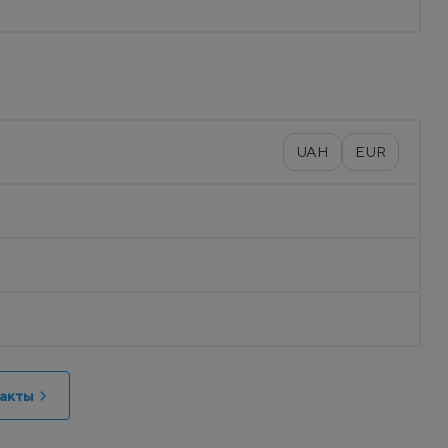
UAH
EUR
акты