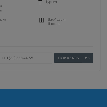
Т
Турция
ия
ия
Ш
рия
Швейцария
Швеция
ПОКАЗАТЬ