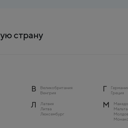
ую страну
В
Г
Великобритания
Германи
Венгрия
Греция
Л
М
Латвия
Македо
Литва
Мальта
Люксембург
Молдо
Монак