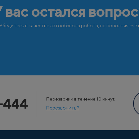
У вас остался вопрос
Убедитесь в качестве автообзвона робота, не пополняя счё
-444
Перезвоним в течение 10 минут.
Перезвонить?