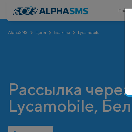
Проду
AlphaSMS
Цены
Бельгия
Lycamobile
Рассылка через
Lycamobile, Бе