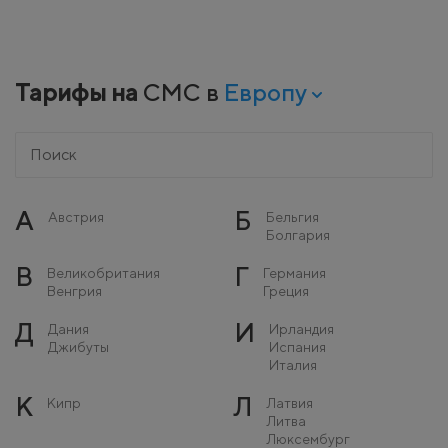
Тарифы на
СМС в
Европу
А
Б
Австрия
Бельгия
Болгария
В
Г
Великобритания
Германия
Венгрия
Греция
Д
И
Дания
Ирландия
Джибуты
Испания
Италия
К
Л
Кипр
Латвия
Литва
Люксембург