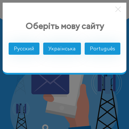
Оберіть мову сайту
AlphaSMS
Цены
Бермуды
Cellular One (CMDA-800)
Русский
Українська
Português