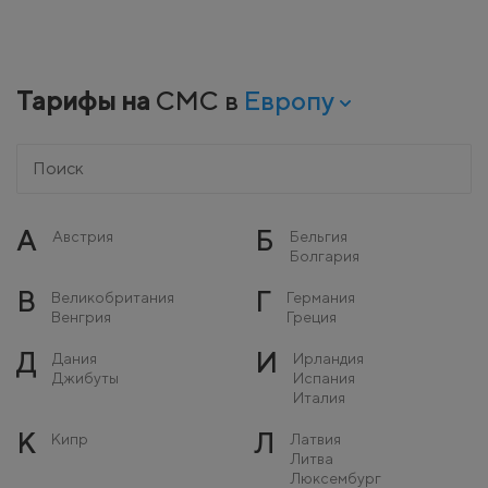
Тарифы на
СМС в
Европу
А
Б
Австрия
Бельгия
Болгария
В
Г
Великобритания
Германия
Венгрия
Греция
Д
И
Дания
Ирландия
Джибуты
Испания
Италия
К
Л
Кипр
Латвия
Литва
Люксембург