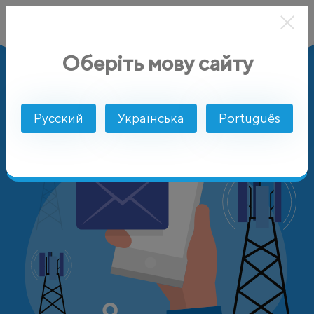
Оберіть мову сайту
AlphaSMS
Цены
Чили
Entel PCS
Русский
Українська
Português