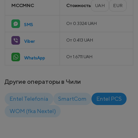
MCCMNC
Стоимость
UAH
EUR
От 0.3324 UAH
SMS
От 0.413 UAH
Viber
От 1.6711 UAH
WhatsApp
Другие операторы в Чили
Entel Telefonía
SmartCom
Entel PCS
WOM (fka Nextel)