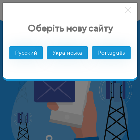
Оберіть мову сайту
AlphaSMS
Цены
Джибуты
Evatis (Djibouti Télécom S.A
Русский
Українська
Português