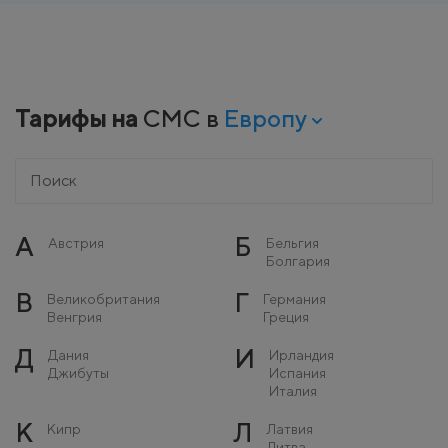
Тарифы на
СМС в
Европу
А
Б
Австрия
Бельгия
Болгария
В
Г
Великобритания
Германия
Венгрия
Греция
Д
И
Дания
Ирландия
Джибуты
Испания
Италия
К
Л
Кипр
Латвия
Литва