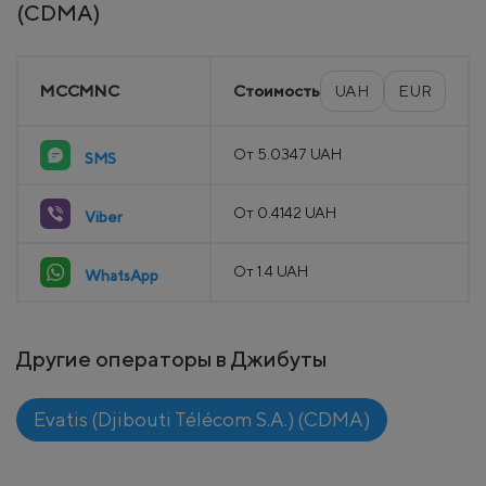
(CDMA)
MCCMNC
Стоимость
UAH
EUR
От 5.0347 UAH
SMS
От 0.4142 UAH
Viber
От 1.4 UAH
WhatsApp
Другие операторы в Джибуты
Evatis (Djibouti Télécom S.A.) (CDMA)